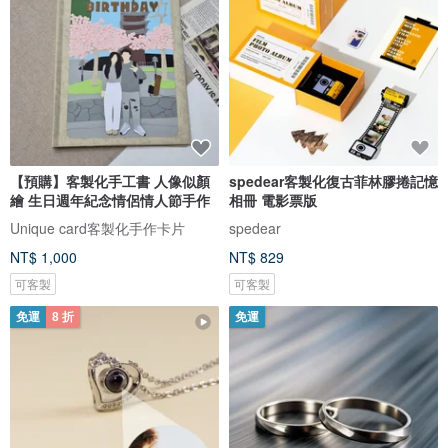
【預購】客製化手工書 人像似顏
spedear客製化復古菲林膠捲記憶
繪 生日週年紀念情侶情人節手作
相冊 電影票版
Unique card客製化手作卡片
spedear
NT$ 1,000
NT$ 829
可客製
可客製
免運
8 折
免運