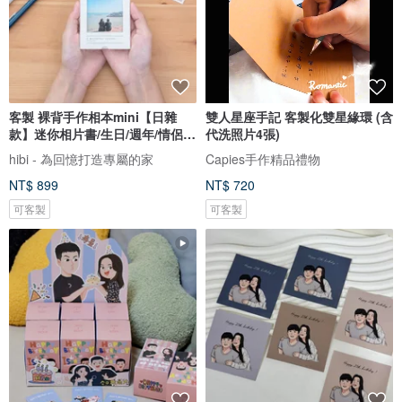
客製 裸背手作相本mini【日雜
雙人星座手記 客製化雙星緣環 (含
款】迷你相片書/生日/週年/情侶禮
代洗照片4張)
物
hibi - 為回憶打造專屬的家
Capies手作精品禮物
NT$ 899
NT$ 720
可客製
可客製