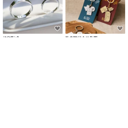
烙印對戒
歌劇院紀念鑰匙圈
臺中國家歌劇院 (NTT GIFT SHOP)
Zo.craft 鑿工藝
NT$ 2,880
NT$ 390
可客製