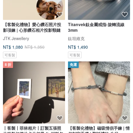
【客製化禮物】愛心鑽石照片投
Titanvek鈦金屬戒指-旋轉流線
影項鍊 | 心形鑽石相片投影頸鏈
3mm
JTK Jewellery
鈦坦維克
NT$ 1,080
NT$ 1,350
NT$ 1,490
可客製
可客製
8 折
免運
丨客製丨菲林相片丨訂製五張照
【客製化禮物】磁吸情侶手鍊 | 情