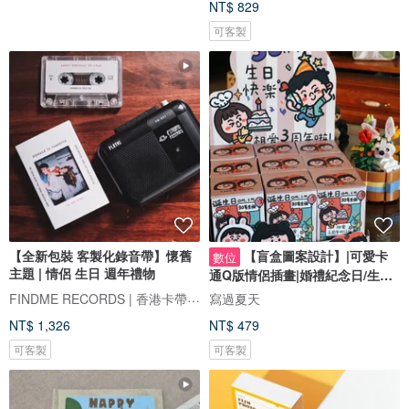
NT$ 829
可客製
【全新包裝 客製化錄音帶】懷舊
【盲盒圖案設計】|可愛卡
數位
主題 | 情侶 生日 週年禮物
通Q版情侶插畫|婚禮紀念日/生日
禮物客製
FINDME RECORDS | 香港卡帶唱片生活店
寫過夏天
NT$ 1,326
NT$ 479
可客製
可客製