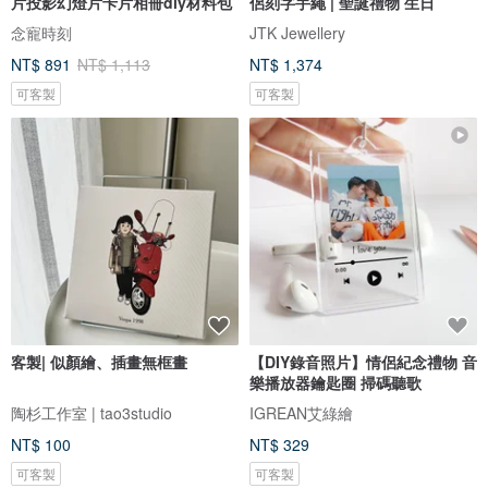
片投影幻燈片卡片相冊diy材料包
侶刻字手繩 | 聖誕禮物 生日
念寵時刻
JTK Jewellery
NT$ 891
NT$ 1,113
NT$ 1,374
可客製
可客製
客製| 似顏繪、插畫無框畫
【DIY錄音照片】情侶紀念禮物 音
樂播放器鑰匙圈 掃碼聽歌
陶杉工作室 | tao3studio
IGREAN艾綠繪
NT$ 100
NT$ 329
可客製
可客製