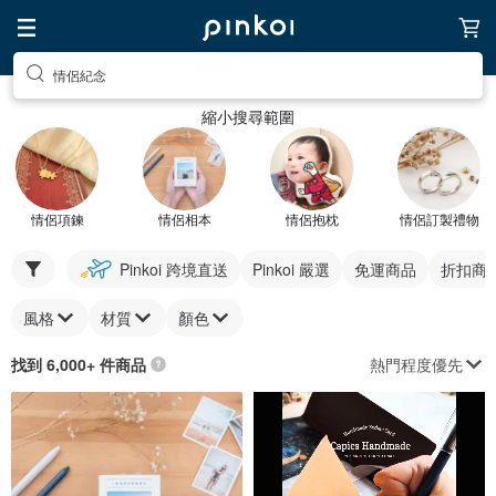
情侶紀念
縮小搜尋範圍
情侶項鍊
情侶相本
情侶抱枕
情侶訂製禮物
Pinkoi 跨境直送
Pinkoi 嚴選
免運商品
折扣商
風格
材質
顏色
熱門程度優先
找到 6,000+ 件商品