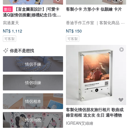
【盲盒圖案設計】|可愛卡
客製小卡 方形小卡 似顏繪 卡片
數位
通Q版情侶插畫|婚禮紀念日/生日
禮物客製
香迪手作工作室 ｜客製化商品 手作體驗 香氛商品 似顏繪
寫過夏天
NT$ 1,112
NT$ 150
可客製
可客製
你是不是想找
情侶手鍊
情侶項鍊
情侶相本
客製化情侶朋友旅行相片 歌曲或
錄音相框 送女友 生日 週年禮物
情侶抱枕
IGREAN艾綠繪