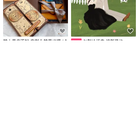
雙人星座手記 客製化雙星緣環 (含
似顏繪插畫 清新風格
數位
代洗照片4張)
Capies手作精品禮物
Vicky插畫工作室
NT$ 720
NT$ 100
可客製
可客製