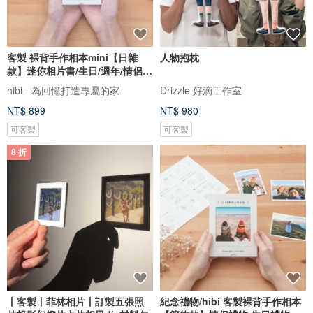
客製 裸背手作相本mini【日雜
人物抱枕
款】迷你相片書/生日/週年/情侶禮
物
hibi - 為回憶打造專屬的家
Drizzle 好滴工作室
NT$ 899
NT$ 980
可客製
可客製
8 折
丨客製丨菲林相片丨訂製五張照
紀念禮物/hibi 客製裸背手作相本