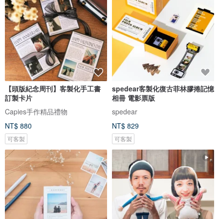
【頭版紀念周刊】客製化手工書
spedear客製化復古菲林膠捲記憶
訂製卡片
相冊 電影票版
Capies手作精品禮物
spedear
NT$ 880
NT$ 829
可客製
可客製