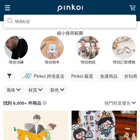
情侶紀念
縮小搜尋範圍
情侶項鍊
情侶相本
情侶抱枕
情侶訂製禮物
Pinkoi 跨境直送
Pinkoi 嚴選
免運商品
折扣商
風格
材質
顏色
熱門程度優先
找到 6,000+ 件商品