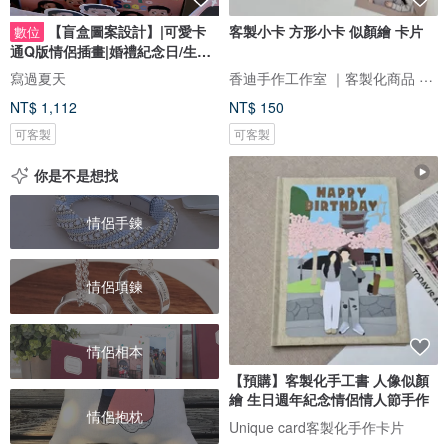
【盲盒圖案設計】|可愛卡
客製小卡 方形小卡 似顏繪 卡片
數位
通Q版情侶插畫|婚禮紀念日/生日
禮物客製
香迪手作工作室 ｜客製化商品 手作體驗 香氛商品 似顏繪
寫過夏天
NT$ 1,112
NT$ 150
可客製
可客製
你是不是想找
情侶手鍊
情侶項鍊
情侶相本
【預購】客製化手工書 人像似顏
繪 生日週年紀念情侶情人節手作
情侶抱枕
Unique card客製化手作卡片