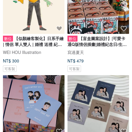
【似顏繪客製化】日系手繪
【盲盒圖案設計】|可愛卡
數位
數位
| 情侶 單人雙人 | 婚禮 送禮 紀念
通Q版情侶插畫|婚禮紀念日/生日
日
禮物客製
WEI HOU Illustration
寫過夏天
NT$ 300
NT$ 479
可客製
可客製