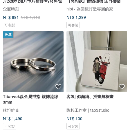
片投影幻燈片卡片相冊diy材料包
【簡約款】情侶禮物 生日禮物
念寵時刻
hibi - 為回憶打造專屬的家
NT$ 891
NT$ 1,113
NT$ 1,299
可客製
可客製
免運
Titanvek鈦金屬戒指-旋轉流線
客製| 似顏繪、插畫無框畫
3mm
鈦坦維克
陶杉工作室 | tao3studio
NT$ 1,490
NT$ 100
可客製
可客製