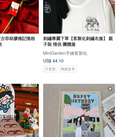
化復古菲林膠捲記憶相
刺繡專屬下單【客製化刺繡衣服】 親
款
子裝 情侶 團體服
MiniGarden手繪客製化
US$ 44.10
可客製
獨家販售