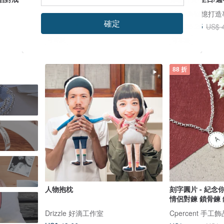
Illustrator linsin
hibi - 為回憶
確定
US$ 15.84
US$ 35.25
US$ 
可客製
可客製
88 折
人物抱枕
刻字圓片 - 紀念
情侶對鍊 鎖骨鍊
Drizzle 好滴工作室
Cpercent 手工飾