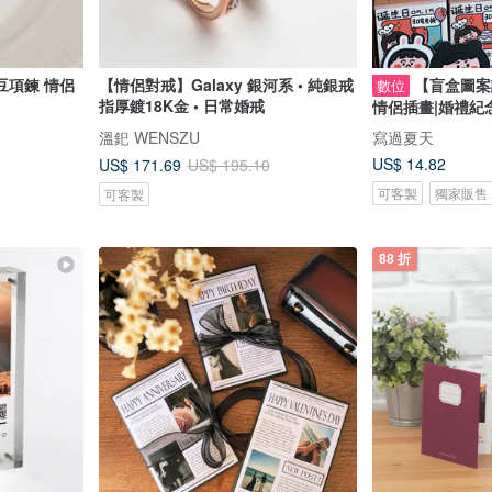
豆項鍊 情侶
【情侶對戒】Galaxy 銀河系 • 純銀戒
【盲盒圖案
數位
指厚鍍18K金 • 日常婚戒
情侶插畫|婚禮紀
溫釲 WENSZU
寫過夏天
US$ 14.82
US$ 171.69
US$ 195.10
可客製
獨家販售
可客製
88 折