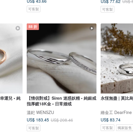
US$ 43.66
US$ 77.62
US$ 
可客製
可客製
88 折
幸運兒 • 純
【情侶對戒】Siren 迷惑妖精 • 純銀戒
永恆無盡 | 莫比
指厚鍍18K金 • 日常婚戒
溫釲 WENSZU
緻金工 DearFine
US$ 83.74
US$ 183.45
US$ 208.46
可客製
獨家販售
可客製