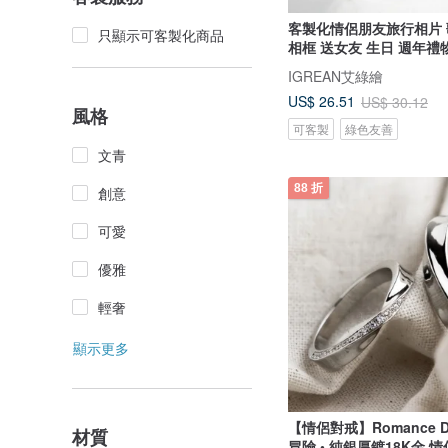
客製化情侶朋友旅行相片
只顯示可客製化商品
相框 送女友 生日 週年禮
IGREAN艾綠繪
US$ 26.51
US$ 30.12
風格
可客製
綠色友善
文青
88 折
創意
可愛
優雅
輕奢
顯示更多
【情侶對戒】Romance D
材質
冒險 • 純銀厚鍍18K金 