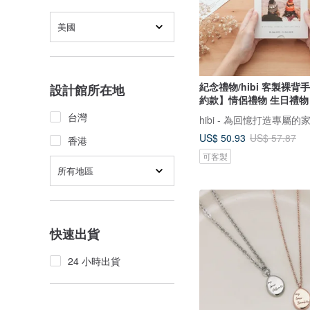
美國
紀念禮物/hibi 客製裸
設計館所在地
約款】情侶禮物 生日禮物
台灣
hibi - 為回憶打造專屬的
US$ 50.93
US$ 57.87
香港
可客製
所有地區
快速出貨
24 小時出貨