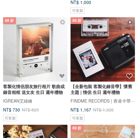
NT$ 1,000
可客製
88 折
88 折
客製化情侶朋友旅行相片 歌曲或
【全新包裝 客製化錄音帶】懷舊
錄音相框 送女友 生日 週年禮物
主題 | 情侶 生日 週年禮物
FINDME RECORDS | 香港卡帶唱片生活店
IGREAN艾綠繪
NT$ 730
NT$ 829
NT$ 1,167
NT$ 1,326
可客製
可客製
88 折