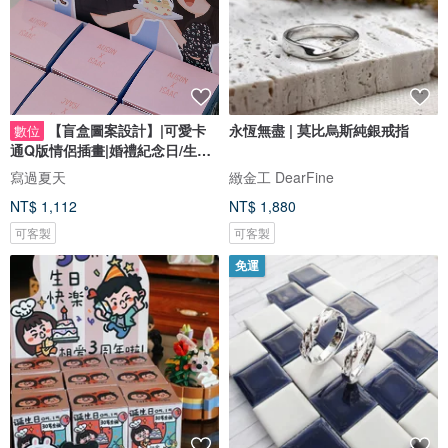
【盲盒圖案設計】|可愛卡
永恆無盡 | 莫比烏斯純銀戒指
數位
通Q版情侶插畫|婚禮紀念日/生日
禮物客製
寫過夏天
緻金工 DearFine
NT$ 1,112
NT$ 1,880
可客製
可客製
免運