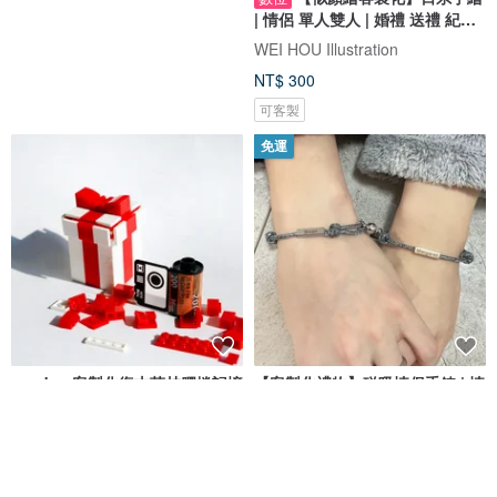
| 情侶 單人雙人 | 婚禮 送禮 紀念
日
WEI HOU Illustration
NT$ 300
可客製
免運
spedear客製化復古菲林膠捲記憶
【客製化禮物】磁吸情侶手鍊 | 情
相冊 積木DIY版本 聖誕禮物
侶刻字手繩 | 聖誕禮物 生日
spedear
JTK Jewellery
NT$ 940
NT$ 1,374
可客製
可客製