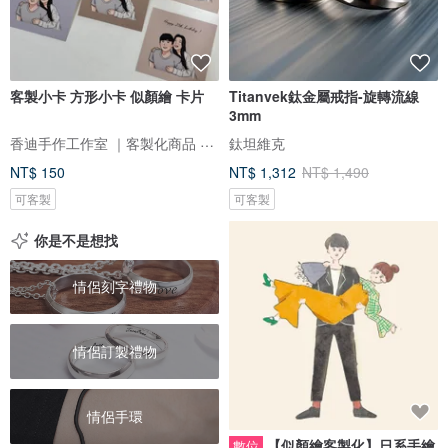
客製小卡 方形小卡 似顏繪 卡片
Titanvek鈦金屬戒指-旋轉流線
3mm
香迪手作工作室 ｜客製化商品 手作體驗 香氛商品 似顏繪
鈦坦維克
NT$ 150
NT$ 1,312
NT$ 1,490
可客製
可客製
你是不是想找
情侶刻字禮物
情侶訂製禮物
情侶手環
【似顏繪客製化】日系手繪
數位