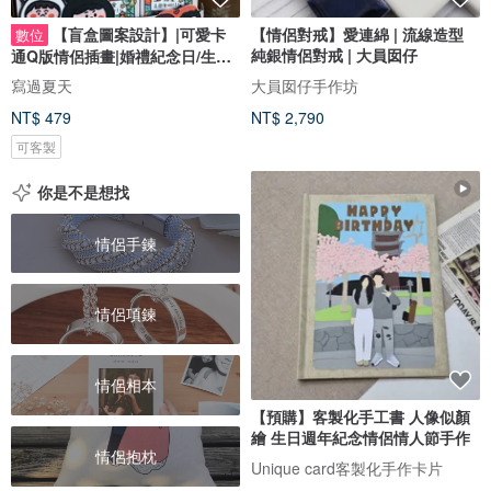
【盲盒圖案設計】|可愛卡
【情侶對戒】愛連綿 | 流線造型
數位
純銀情侶對戒 | 大員囡仔
通Q版情侶插畫|婚禮紀念日/生日
禮物客製
寫過夏天
大員囡仔手作坊
NT$ 479
NT$ 2,790
可客製
你是不是想找
情侶手鍊
情侶項鍊
情侶相本
【預購】客製化手工書 人像似顏
繪 生日週年紀念情侶情人節手作
情侶抱枕
Unique card客製化手作卡片