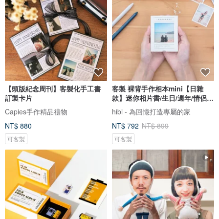
【頭版紀念周刊】客製化手工書
客製 裸背手作相本mini【日雜
訂製卡片
款】迷你相片書/生日/週年/情侶禮
物
Capies手作精品禮物
hibi - 為回憶打造專屬的家
NT$ 880
NT$ 792
NT$ 899
可客製
可客製