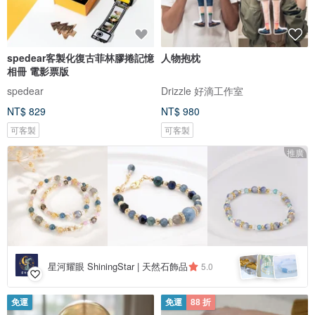
spedear客製化復古菲林膠捲記憶
人物抱枕
相冊 電影票版
spedear
Drizzle 好滴工作室
NT$ 829
NT$ 980
可客製
可客製
推廣
星河耀眼 ShiningStar | 天然石飾品
5.0
免運
免運
88 折