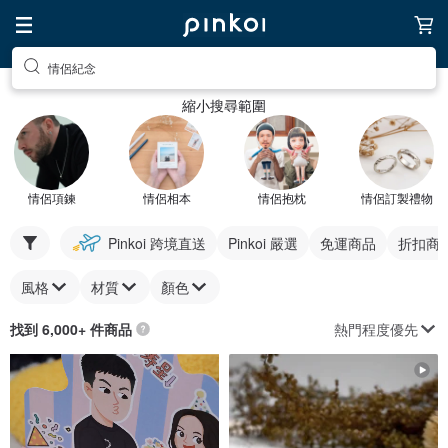
情侶紀念
縮小搜尋範圍
情侶項鍊
情侶相本
情侶抱枕
情侶訂製禮物
Pinkoi 跨境直送
Pinkoi 嚴選
免運商品
折扣商
風格
材質
顏色
熱門程度優先
找到 6,000+ 件商品