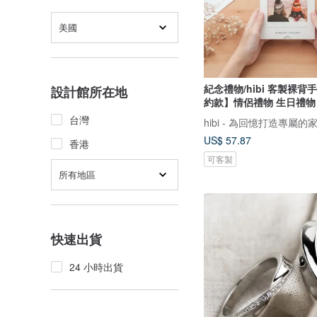
美國
紀念禮物/hibi 客製裸
設計館所在地
約款】情侶禮物 生日禮物
台灣
hibi - 為回憶打造專屬的
US$ 57.87
香港
可客製
所有地區
快速出貨
24 小時出貨