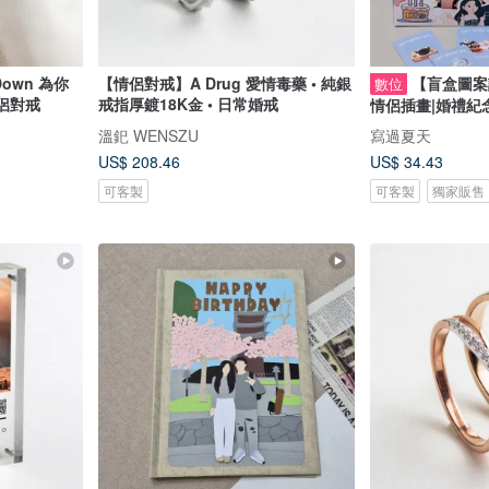
own 為你
【情侶對戒】A Drug 愛情毒藥 • 純銀
【盲盒圖案
數位
情侶對戒
戒指厚鍍18K金 • 日常婚戒
情侶插畫|婚禮紀
溫釲 WENSZU
寫過夏天
US$ 208.46
US$ 34.43
可客製
可客製
獨家販售