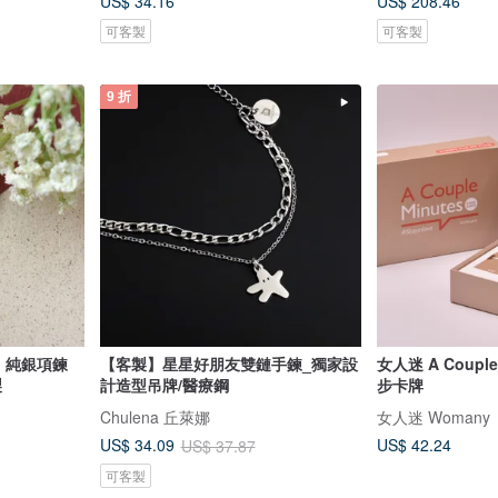
US$ 34.16
US$ 208.46
可客製
可客製
9 折
| 純銀項鍊
【客製】星星好朋友雙鏈手鍊_獨家設
女人迷 A Coupl
製
計造型吊牌/醫療鋼
步卡牌
Chulena 丘萊娜
女人迷 Womany
US$ 42.24
US$ 34.09
US$ 37.87
可客製