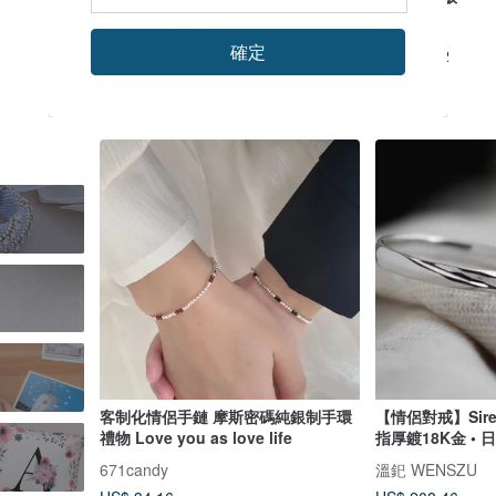
Chulena 丘萊娜
spedear
確定
US$ 30.12
US$ 23.66
US$ 26.28
可客製
可客製
客制化情侶手鏈 摩斯密碼純銀制手環
【情侶對戒】Sire
禮物 Love you as love life
指厚鍍18K金 • 
671candy
溫釲 WENSZU