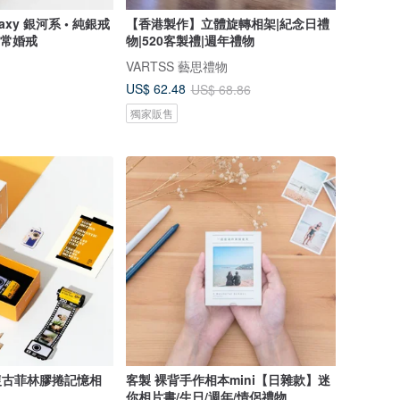
xy 銀河系 • 純銀戒
【香港製作】立體旋轉相架|紀念日禮
日常婚戒
物|520客製禮|週年禮物
VARTSS 藝思禮物
US$ 62.48
US$ 68.86
獨家販售
化復古菲林膠捲記憶相
客製 裸背手作相本mini【日雜款】迷
你相片書/生日/週年/情侶禮物