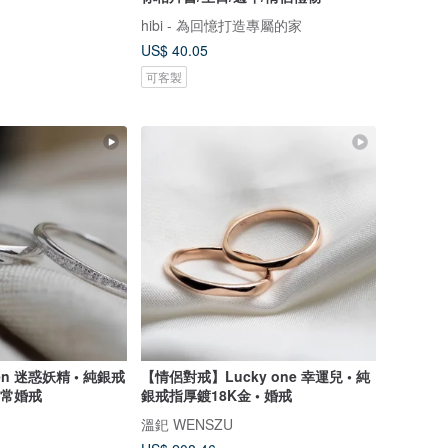
hibi - 為回憶打造專屬的家
US$ 40.05
可客製
n 迷惑妖精 • 純銀戒
【情侶對戒】Lucky one 幸運兒 • 純
日常婚戒
銀戒指厚鍍18K金 • 婚戒
溫釲 WENSZU