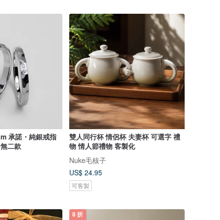
sm 承諾・純銀戒指
雙人同行杯 情侶杯 夫妻杯 可選字 禮
一無二款
物 情人節禮物 客製化
Nuke毛核子
US$ 24.95
可客製
8 折