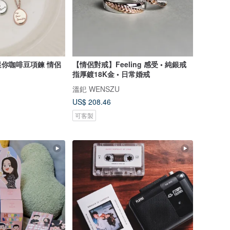
你咖啡豆項鍊 情侶
【情侶對戒】Feeling 感受 • 純銀戒
指厚鍍18K金 • 日常婚戒
溫釲 WENSZU
US$ 208.46
可客製