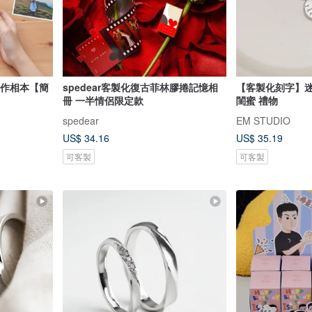
背手作相本【簡
spedear客製化復古菲林膠捲記憶相
【客製化刻字】迷
冊 一半情侶限定款
閨蜜 禮物
家
spedear
EM STUDIO
US$ 34.16
US$ 35.19
可客製
可客製