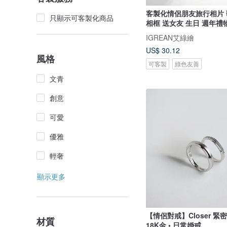
客製化情侶朋友旅行相片
只顯示可客製化商品
相框 送女友 生日 週年禮
IGREAN艾綠繪
US$ 30.12
風格
可客製
綠色友善
文青
創意
可愛
優雅
輕奢
顯示更多
【情侶對戒】Closer 緊密
材質
18K金 • 日常婚戒