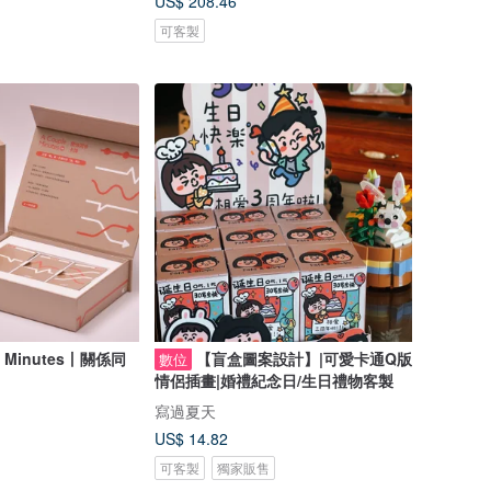
US$ 208.46
可客製
e Minutes丨關係同
【盲盒圖案設計】|可愛卡通Q版
數位
情侶插畫|婚禮紀念日/生日禮物客製
寫過夏天
US$ 14.82
可客製
獨家販售