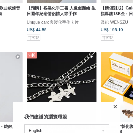
 歌曲或錄音
【預購】客製化手工書 人像似顏繪 生
【情侶對戒】Gala
物
日週年紀念情侶情人節手作
指厚鍍18K金 • 
Unique card客製化手作卡片
溫釲 WENSZU
US$ 44.55
US$ 195.10
可客製
可客製
9 折
我們建議的瀏覽環境
 • 純銀厚鍍
【客製】星星好朋友系列_獨家設計造
spedear客製
型吊牌/可組合手鍊/醫療鋼
冊 電影票版