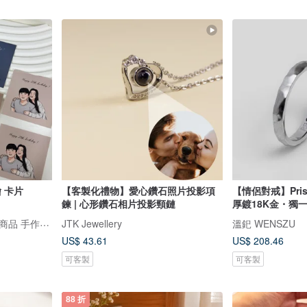
 卡片
【客製化禮物】愛心鑽石照片投影項
【情侶對戒】Pri
鍊 | 心形鑽石相片投影頸鏈
厚鍍18K金・獨
香迪手作工作室 ｜客製化商品 手作體驗 香氛商品 似顏繪
JTK Jewellery
溫釲 WENSZU
US$ 43.61
US$ 208.46
可客製
可客製
88 折