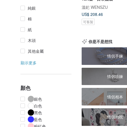
溫釲 WENSZU
純銀
US$ 208.46
棉
可客製
紙
木頭
你是不是想找
其他金屬
情侶手鍊
顯示更多
情侶項鍊
顏色
情侶相本
銀色
白色
黑色
情侶抱枕
藍色
粉紅色