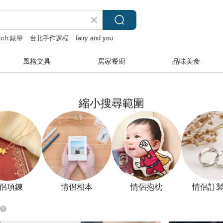
atch 錶帶
台北手作課程
fairy and you
風格文具
居家餐廚
品味美食
縮小搜尋範圍
侶項鍊
情侶相本
情侶抱枕
情侶訂