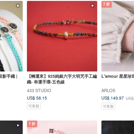
7 折
影手繩 |
【轉運來】925純銀六字大明咒手工編
L'amour 星星
織- 幸運手環-五色線
433 STUDIO
ARLOS
US$ 58.15
US$ 149.97
US$
可客製
可客製
7 折