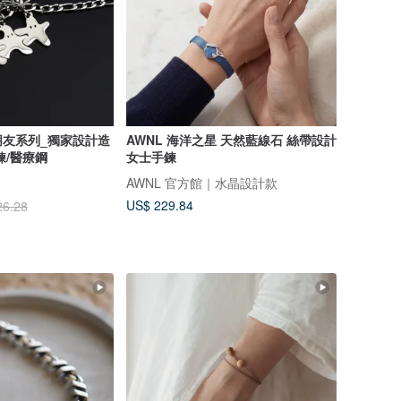
朋友系列_獨家設計造
AWNL 海洋之星 天然藍線石 絲帶設計
鍊/醫療鋼
女士手鍊
AWNL 官方館｜水晶設計款
US$ 229.84
26.28