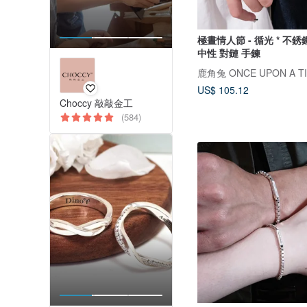
極晝情人節 - 循光 * 不銹
中性 對鏈 手鍊
鹿角兔 ONCE UPON A T
US$ 105.12
Choccy 敲敲金工
(584)