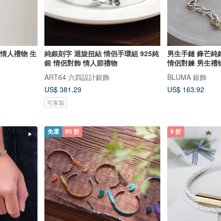
 情人禮物 生
純銀刻字 迴旋扭結 情侶手環組 925純
男生手鏈 鋒芒純銀手鍊 92
銀 情侶對飾 情人節禮物
情侶對鍊 男生禮
ART64 六四設計銀飾
BLUMA 銀飾
US$ 381.29
US$ 163.92
可客製
免運
95 折
9 折