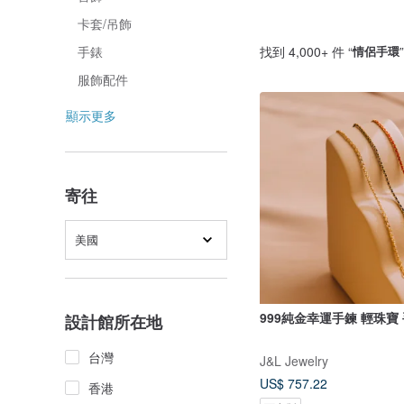
卡套/吊飾
找到 4,000+ 件 “
情侶手環
手錶
服飾配件
顯示更多
寄往
美國
999純金幸運手鍊 輕珠寶
設計館所在地
台灣
J&L Jewelry
US$ 757.22
香港