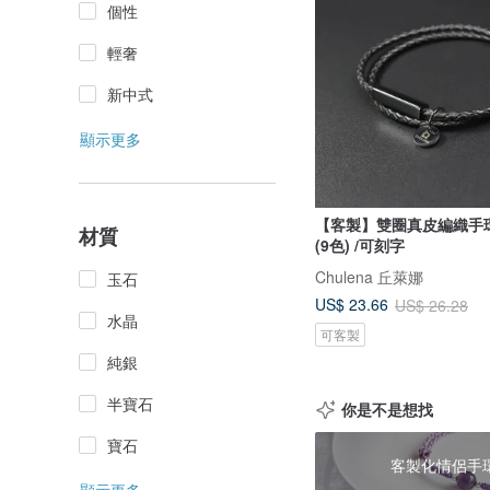
個性
輕奢
新中式
顯示更多
【客製】雙圈真皮編織手
材質
(9色) /可刻字
Chulena 丘萊娜
玉石
US$ 23.66
US$ 26.28
水晶
可客製
純銀
半寶石
你是不是想找
寶石
客製化情侶手