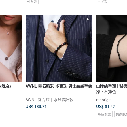
可客製
可客製
玫瑰金)
AWNL 曜石暗彩 多寶珠 男士編織手鍊
山陵線手環 | 
澡・不掉色
AWNL 官方館｜水晶設計款
moorigin
US$ 169.71
US$ 61.47
綠色友善
獨家販