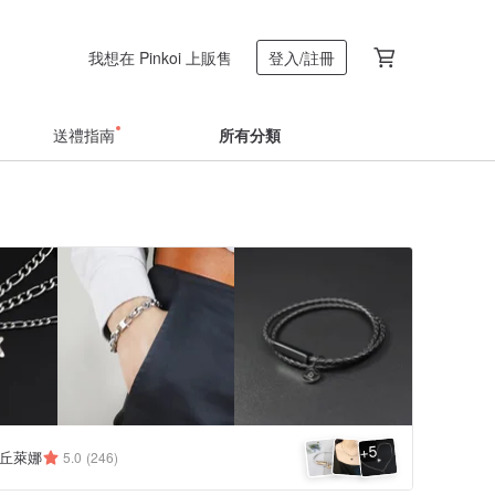
我想在 Pinkoi 上販售
登入/註冊
送禮指南
所有分類
5
+
a 丘萊娜
5.0
(246)