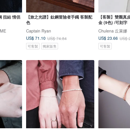
鋼 扭結 情侶
【旅之光譜】鈦鋼冒險者手鐲 客製配
【客製】雙圈真
色
金 (9色) /可刻字
IME
Captain Ryan
Chulena 丘萊娜
US$ 71.10
US$ 23.66
US$ 74.84
US$ 
可客製
獨家販售
可客製