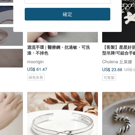
確定
迴流手環 | 醫療鋼・抗過敏・可洗
【客製】星星好
澡・不掉色
型吊牌/可組合手
moorigin
Chulena 丘萊娜
US$ 61.47
US$ 23.66
US$ 
綠色友善
可客製