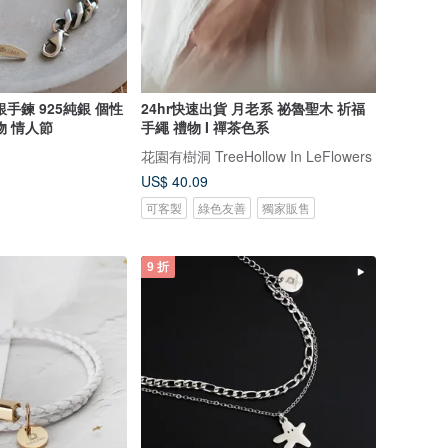
5純銀 個性
24hr快速出貨 月老系 祕魯聖木 祈福
物 情人節
手繩 禮物 I 禪茶色系
花園有樹洞 TreeHollow In LeFlowers
US$ 40.09
可客製
綠色友善
獨家販售
9 折