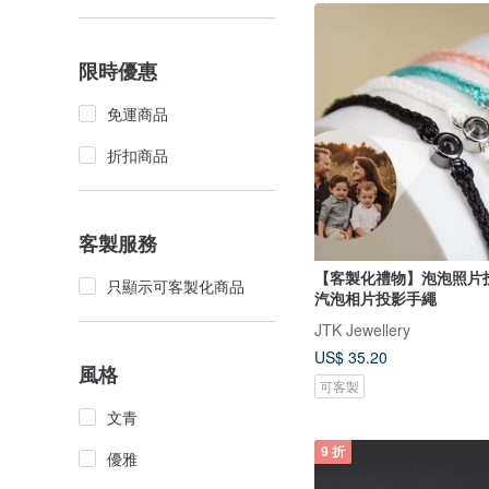
限時優惠
免運商品
折扣商品
客製服務
【客製化禮物】泡泡照片投
只顯示可客製化商品
汽泡相片投影手繩
JTK Jewellery
US$ 35.20
風格
可客製
文青
9 折
優雅