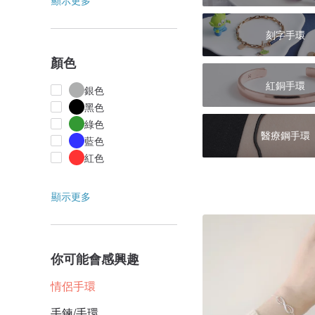
顯示更多
刻字手環
顏色
紅銅手環
銀色
黑色
綠色
醫療鋼手環
藍色
紅色
顯示更多
你可能會感興趣
情侶手環
手鍊/手環