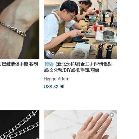
新北市
雙色古巴鏈情侶手鏈 客制
(新北永和店)金工手作/情侶對
體驗
戒/文化幣/DIY戒指/手環/項鍊
Hygge Adorn
US$ 32.99