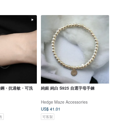
醫療鋼・抗過敏・可洗
純銀 純白 S925 自選字母手鍊
Hedge Maze Accessories
US$ 41.01
售
可客製