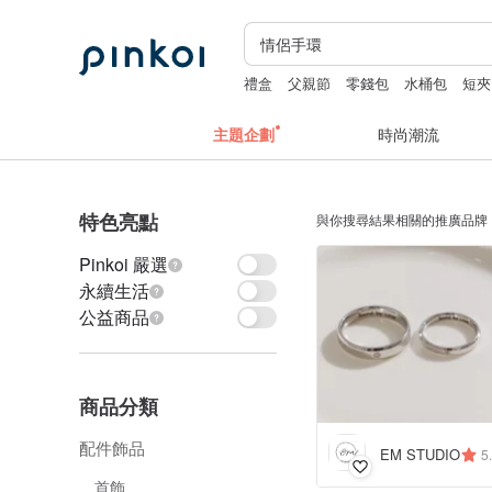
禮盒
父親節
零錢包
水桶包
短夾
主題企劃
時尚潮流
特色亮點
與你搜尋結果相關的推廣品牌
Pinkoi 嚴選
永續生活
公益商品
商品分類
配件飾品
EM STUDIO
5
首飾