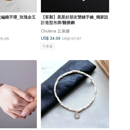
皮編織手環_玫瑰金五
【客製】星星好朋友雙鏈手鍊_獨家設
計造型吊牌/醫療鋼
Chulena 丘萊娜
US$ 34.09
26.28
US$ 37.87
可客製