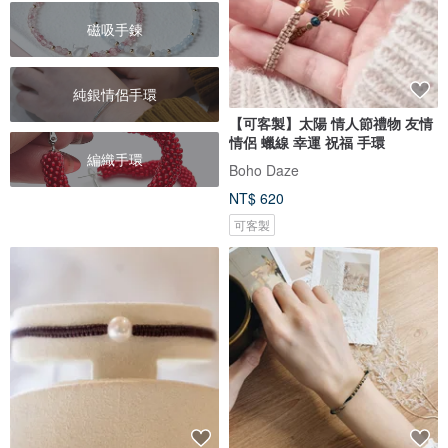
磁吸手鍊
純銀情侶手環
【可客製】太陽 情人節禮物 友情
情侶 蠟線 幸運 祝福 手環
編織手環
Boho Daze
NT$ 620
可客製