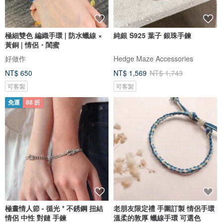
極細雙色 編織手環 | 防水蠟線 ×
純銀 S925 葉子 銀珠手鍊
黃銅 | 情侶・閨蜜
好做作
Hedge Maze Accessories
NT$ 650
NT$ 1,569
NT$ 1,743
可客製
可客製
免運
88 折
極晝情人節 - 循光 * 不銹鋼 扭結
老朋友限定禮 手圍訂製 情侶手環
情侶 中性 對鏈 手鍊
溫柔的敦厚 蠟線手環 可選色