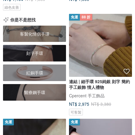
綠色友善
免運
88 折
你是不是想找
客製化情侶手環
刻字手環
紅銅手環
連結 | 細手環 925純銀 刻字 簡約
手工銀飾 情人禮物
醫療鋼手環
Cpercent 手工飾品
NT$ 2,975
NT$ 3,380
可客製
免運
免運