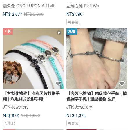
鹿角兔 ONCE UPON A TIME
左編右編 Plait We
NT$ 2,077
NT$ 2,360
NT$ 390
可客製
8 折
免運
【客製化禮物】泡泡照片投影手
【客製化禮物】磁吸情侶手鍊 | 情
繩 | 汽泡相片投影手繩
侶刻字手繩 | 聖誕禮物 生日
JTK Jewellery
JTK Jewellery
NT$ 872
NT$ 1,090
NT$ 1,374
可客製
可客製