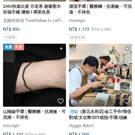
24hr快速出貨 月老系 祕魯聖木
迴流手環 | 醫療鋼・抗過敏・可洗
祈福手繩 禮物 I 禪茶色系
澡・不掉色
花園有樹洞 TreeHollow In LeFlowers
moorigin
NT$ 900
NT$ 1,173
NT$ 1,380
可客製
綠色友善
免運
8 折
新北市
山陵線手環 | 醫療鋼・抗過敏・可
(新北永和店)金工手作/情侶
體驗
洗澡・不掉色
對戒/文化幣/DIY戒指/手環/項鍊
moorigin
Hygge Adorn
NT$ 1,104
NT$ 1,380
NT$ 1,000