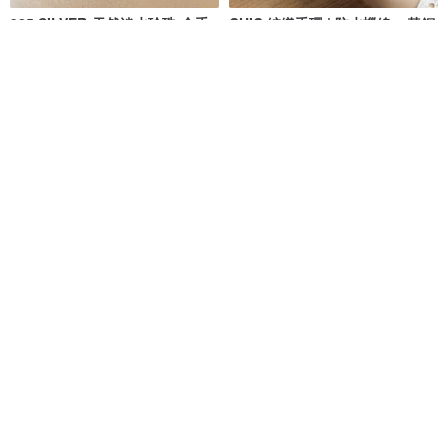
925 SILVER-天然淡水珍珠-全手
CHIC 編織手環 | 防水蠟線 × 黃銅
工編織幸運手繩。深啡色。可自
| 訂製・日常・禮物
由調
433 STUDIO
好做作
NT$ 1,516
NT$ 650
可客製
可客製
免運
NO.8原創全手工 & 草木染 | 秀色
【手鐲/手環】小牛皮系列/真皮情
| 純棉手染線 織布手環 | 文藝
侶飾物/可彎曲調整弧度
NO.8-handmade
Bara Asah Workshop