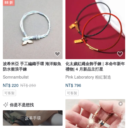
88 折
波希米亞 手工編織手環 海洋鯨魚
化太歲紅繩金飾手鍊 | 本命年新年
防水衝浪手鍊
禮物| 4 月新品主打星
Somnambulist
Pink Laboratory 粉紅製造
NT$ 220
NT$ 250
NT$ 796
可客製
可客製
你是不是想找
皮革手環