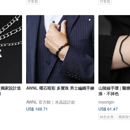
可客製
可客製
_獨家設計造
AWNL 曜石暗彩 多寶珠 男士編織手鍊
山陵線手環 | 
鋼
澡・不掉色
AWNL 官方館｜水晶設計款
moorigin
US$ 169.71
US$ 61.47
綠色友善
獨家販