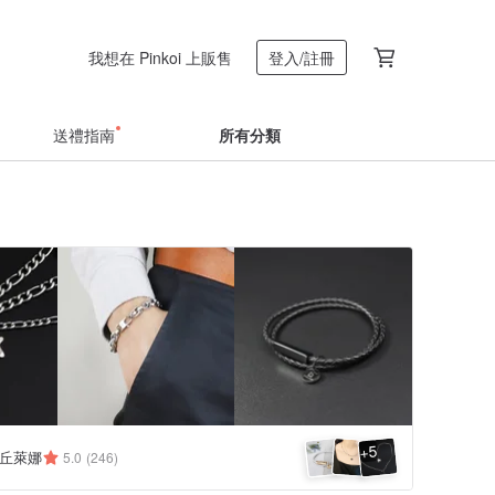
我想在 Pinkoi 上販售
登入/註冊
送禮指南
所有分類
5
+
a 丘萊娜
5.0
(246)