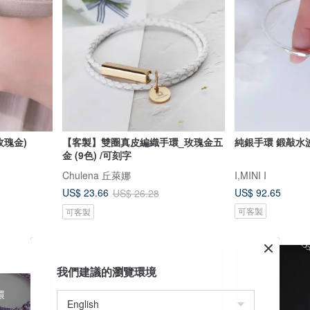
玫瑰金)
【客製】雙圈真皮編織手環_玫瑰金五
純銀手環 鍛敲水
金 (9色) /可刻字
Chulena 丘萊娜
I,MINI I
US$ 92.65
US$ 23.66
US$ 26.28
可客製
可客製
9 折
我們建議的瀏覽環境
環