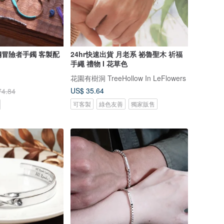
冒險者手鐲 客製配
24hr快速出貨 月老系 祕魯聖木 祈福
手繩 禮物 I 花草色
花園有樹洞 TreeHollow In LeFlowers
US$ 35.64
74.84
可客製
綠色友善
獨家販售