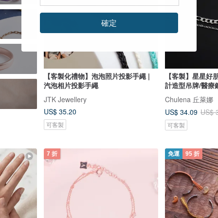
確定
【客製化禮物】泡泡照片投影手繩 |
【客製】星星好
汽泡相片投影手繩
計造型吊牌/醫療
JTK Jewellery
Chulena 丘萊娜
US$ 35.20
US$ 34.09
US$ 
可客製
可客製
7 折
免運
95 折