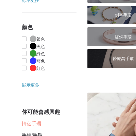
顯示更多
刻字手環
顏色
紅銅手環
銀色
黑色
綠色
醫療鋼手環
藍色
紅色
顯示更多
你可能會感興趣
情侶手環
手鍊/手環