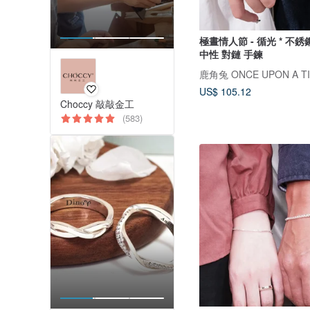
極晝情人節 - 循光 * 不銹
中性 對鏈 手鍊
鹿角兔 ONCE UPON A T
US$ 105.12
Choccy 敲敲金工
(583)