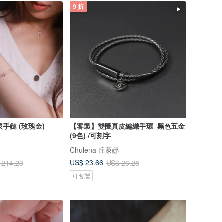
9 折
星辰手鏈 (玫瑰金)
【客製】雙圈真皮編織手環_黑色五金
(9色) /可刻字
Chulena 丘萊娜
US$ 23.66
 214.23
US$ 26.28
可客製