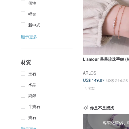
個性
輕奢
新中式
顯示更多
L'amour 星星珍珠手鏈 (
材質
ARLOS
玉石
US$ 149.97
US$ 214.23
水晶
可客製
純銀
半寶石
你是不是想找
寶石
客製化情侶手