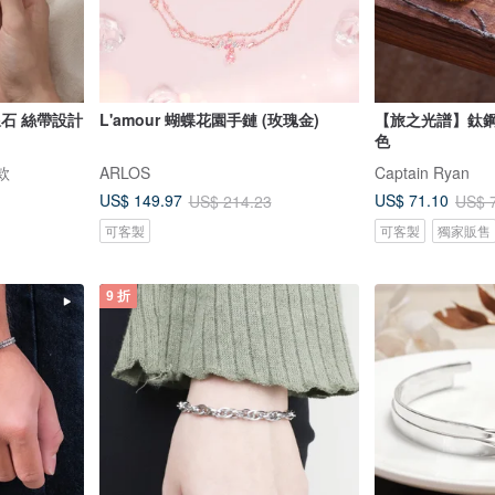
線石 絲帶設計
L'amour 蝴蝶花園手鏈 (玫瑰金)
【旅之光譜】鈦鋼
色
款
ARLOS
Captain Ryan
US$ 149.97
US$ 71.10
US$ 214.23
US$ 
可客製
可客製
獨家販售
9 折