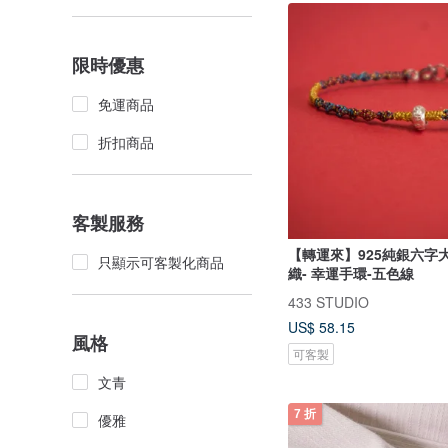
限時優惠
免運商品
折扣商品
客製服務
【轉運來】925純銀六字
只顯示可客製化商品
織- 幸運手環-五色線
433 STUDIO
US$ 58.15
風格
可客製
文青
7 折
優雅