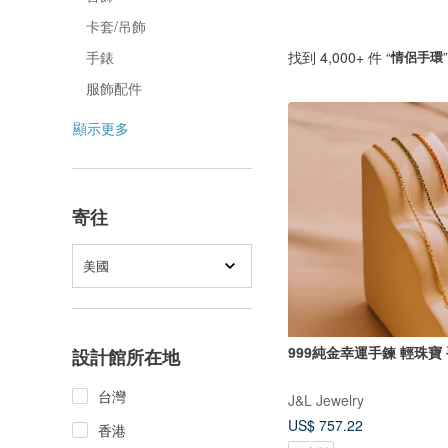
卡套/吊飾
找到 4,000+ 件 “
情侶手環
手錶
服飾配件
顯示更多
寄往
美國
999純金幸運手鍊 輕珠寶
設計館所在地
台灣
J&L Jewelry
US$ 757.22
香港