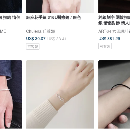
鋼 扭結 情侶
細麻花手鍊 316L醫療鋼 / 銀色
純銀刻字 迴旋扭結
銀 情侶對飾 情
IME
Chulena 丘萊娜
ART64 六四設
US$ 381.29
US$ 30.07
US$ 33.41
可客製
可客製