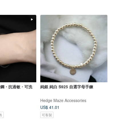
醫療鋼・抗過敏・可洗
純銀 純白 S925 自選字母手鍊
Hedge Maze Accessories
US$ 41.01
售
可客製