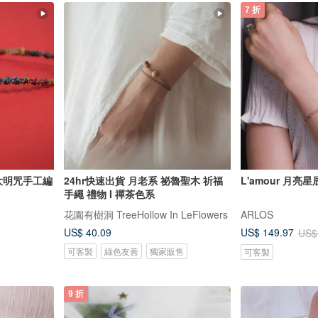
7 折
大明咒手工編
24hr快速出貨 月老系 祕魯聖木 祈福
L'amour 月亮
手繩 禮物 I 禪茶色系
花園有樹洞 TreeHollow In LeFlowers
ARLOS
US$ 40.09
US$ 149.97
US$
可客製
綠色友善
獨家販售
可客製
9 折