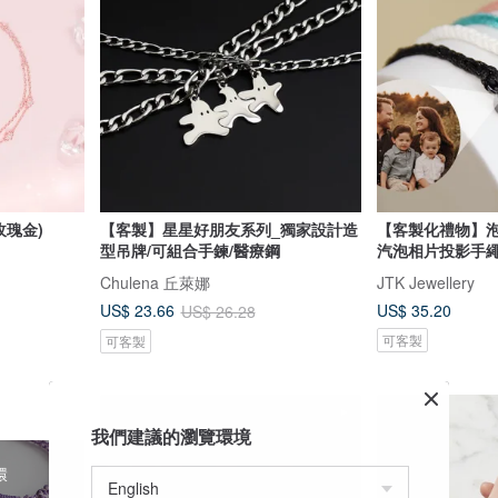
玫瑰金)
【客製】星星好朋友系列_獨家設計造
【客製化禮物】泡
型吊牌/可組合手鍊/醫療鋼
汽泡相片投影手
Chulena 丘萊娜
JTK Jewellery
US$ 35.20
US$ 23.66
US$ 26.28
可客製
可客製
我們建議的瀏覽環境
環