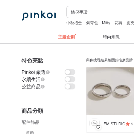
中秋禮盒
斜背包
Miffy
花磚
皮
主題企劃
時尚潮流
特色亮點
與你搜尋結果相關的推廣品牌
Pinkoi 嚴選
永續生活
公益商品
商品分類
配件飾品
EM STUDIO
5
首飾