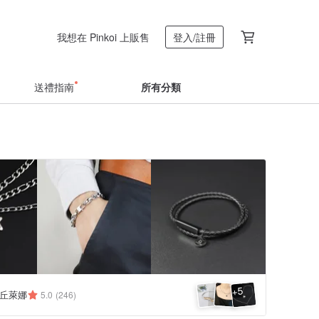
我想在 Pinkoi 上販售
登入/註冊
送禮指南
所有分類
5
+
a 丘萊娜
5.0
(246)