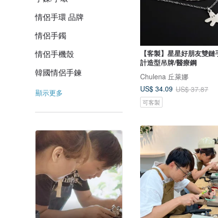
情侶手環 品牌
情侶手鐲
【客製】星星好朋友雙鏈
情侶手機殼
計造型吊牌/醫療鋼
韓國情侶手鍊
Chulena 丘萊娜
US$ 34.09
US$ 37.87
顯示更多
可客製