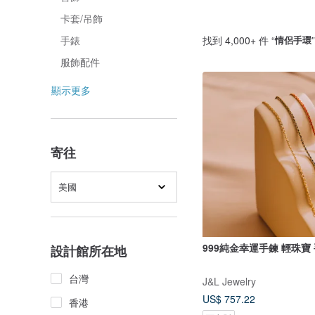
卡套/吊飾
找到 4,000+ 件 “
情侶手環
手錶
服飾配件
顯示更多
寄往
美國
999純金幸運手鍊 輕珠寶
設計館所在地
台灣
J&L Jewelry
US$ 757.22
香港