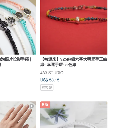
泡照片投影手繩 |
【轉運來】925純銀六字大明咒手工編
繩
織- 幸運手環-五色線
433 STUDIO
US$ 58.15
可客製
9 折