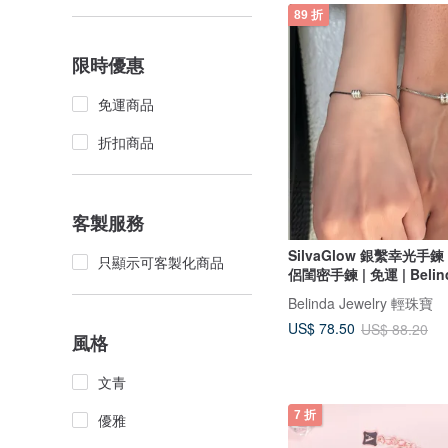
89 折
限時優惠
免運商品
折扣商品
客製服務
SilvaGlow 銀繫幸光手鍊 |
只顯示可客製化商品
侶閨密手鍊 | 免運 | Belin
Belinda Jewelry 輕珠寶
US$ 78.50
US$ 88.20
風格
文青
7 折
優雅