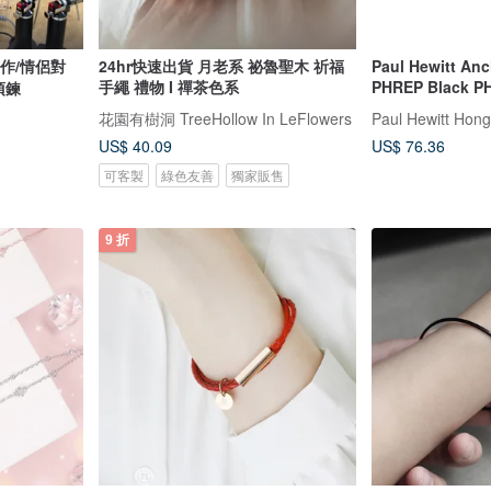
作/情侶對
24hr快速出貨 月老系 祕魯聖木 祈福
Paul Hewitt Anc
手繩 禮物 I 禪茶色系
PHREP Black P
項鍊
花園有樹洞 TreeHollow In LeFlowers
Paul Hewitt Hon
US$ 40.09
US$ 76.36
可客製
綠色友善
獨家販售
9 折