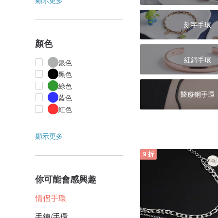
顯示更多
刻字手環
顏色
紅銅手環
銀色
黑色
綠色
醫療鋼手環
藍色
紅色
顯示更多
9 折
你可能會感興趣
情侶手環
手鍊/手環