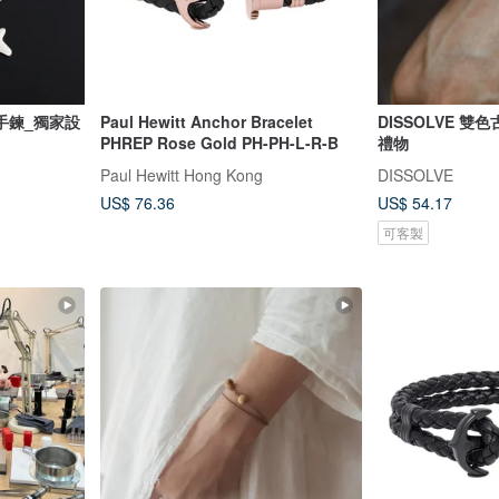
手鍊_獨家設
Paul Hewitt Anchor Bracelet
DISSOLVE 
PHREP Rose Gold PH-PH-L-R-B
禮物
Paul Hewitt Hong Kong
DISSOLVE
US$ 76.36
US$ 54.17
可客製