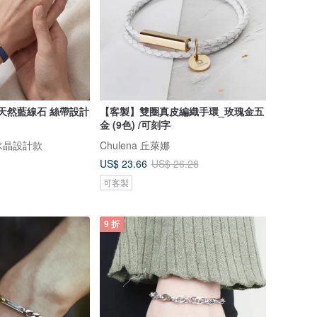
 天然藍線石 絲帶設計
【客製】雙圈真皮編織手環_玫瑰金五
金 (9色) /可刻字
水晶設計款
Chulena 丘萊娜
US$ 23.66
US$ 26.28
可客製
9 折