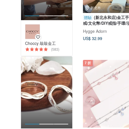
新北市
(新北永和店)金工手
體驗
戒/文化幣/DIY戒指/手環/
Hygge Adorn
US$ 32.99
Choccy 敲敲金工
(583)
7 折