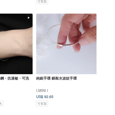
可客製
醫療鋼・抗過敏・可洗
純銀手環 鍛敲水波紋手環
I,MINI I
US$ 92.65
售
可客製