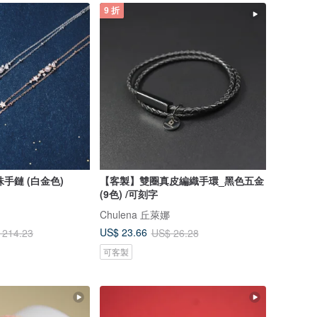
9 折
珍珠手鏈 (白金色)
【客製】雙圈真皮編織手環_黑色五金
(9色) /可刻字
Chulena 丘萊娜
US$ 23.66
 214.23
US$ 26.28
可客製