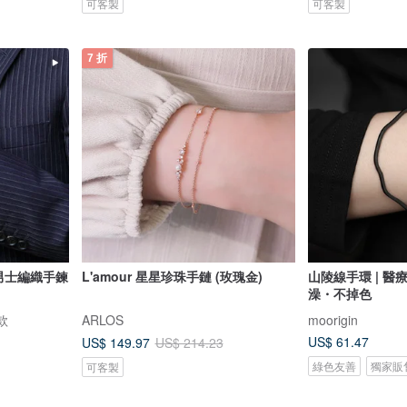
可客製
可客製
7 折
 男士編織手鍊
L'amour 星星珍珠手鏈 (玫瑰金)
山陵線手環 | 
澡・不掉色
款
ARLOS
moorigin
US$ 61.47
US$ 149.97
US$ 214.23
綠色友善
獨家販
可客製