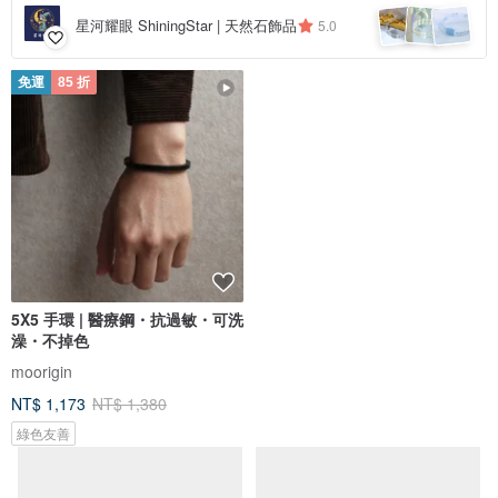
星河耀眼 ShiningStar | 天然石飾品
5.0
免運
85 折
5X5 手環 | 醫療鋼・抗過敏・可洗
925 SILVER-天然淡水珍珠-全手
澡・不掉色
工編織幸運手繩。深啡色。可自
由調
moorigin
433 STUDIO
NT$ 1,173
NT$ 1,380
NT$ 1,516
綠色友善
可客製