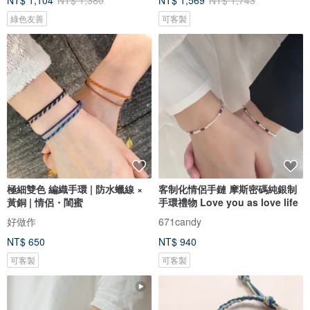
NT$ 1,104
NT$ 1,380
NT$ 1,569
NT$ 1,743
綠色友善
可客製
極細雙色 編織手環 | 防水蠟線 ×
客制化情侶手鏈 摩斯密碼純銀制
黃銅 | 情侶・閨蜜
手環禮物 Love you as love life
好做作
671candy
NT$ 650
NT$ 940
可客製
可客製