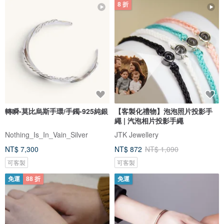
8 折
轉瞬-莫比烏斯手環/手鐲-925純銀
【客製化禮物】泡泡照片投影手
繩 | 汽泡相片投影手繩
Nothing_Is_In_Vain_Silver
JTK Jewellery
NT$ 7,300
NT$ 872
NT$ 1,090
可客製
可客製
免運
88 折
免運