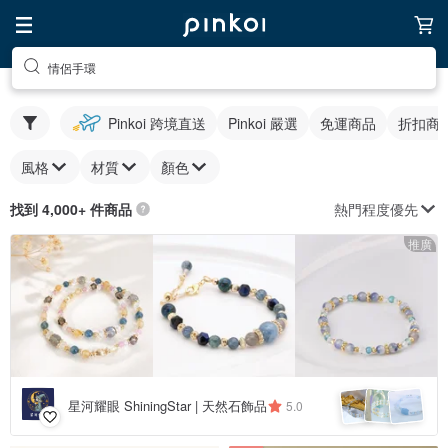
情侶手環
Pinkoi 跨境直送
Pinkoi 嚴選
免運商品
折扣商
風格
材質
顏色
熱門程度優先
找到 4,000+ 件商品
推廣
星河耀眼 ShiningStar | 天然石飾品
5.0