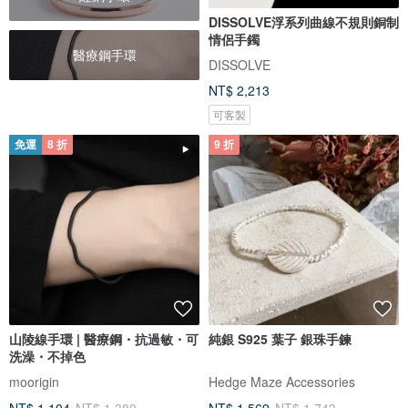
DISSOLVE浮系列曲線不規則銅制
情侶手鐲
醫療鋼手環
DISSOLVE
NT$ 2,213
可客製
免運
8 折
9 折
山陵線手環 | 醫療鋼・抗過敏・可
純銀 S925 葉子 銀珠手鍊
洗澡・不掉色
moorigin
Hedge Maze Accessories