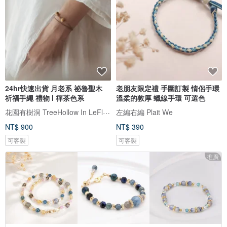
24hr快速出貨 月老系 祕魯聖木
老朋友限定禮 手圍訂製 情侶手環
祈福手繩 禮物 I 禪茶色系
溫柔的敦厚 蠟線手環 可選色
花園有樹洞 TreeHollow In LeFlowers
左編右編 Plait We
NT$ 900
NT$ 390
可客製
可客製
推廣