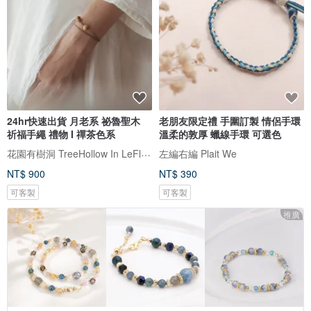
24hr快速出貨 月老系 祕魯聖木
老朋友限定禮 手圍訂製 情侶手環
祈福手繩 禮物 I 禪茶色系
溫柔的敦厚 蠟線手環 可選色
花園有樹洞 TreeHollow In LeFlowers
左編右編 Plait We
NT$ 900
NT$ 390
可客製
可客製
推廣