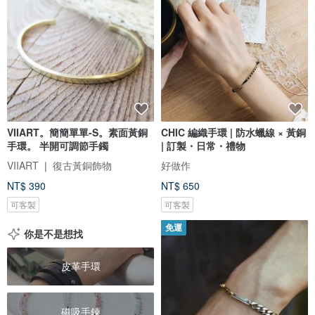
VIIART。簡簡單單-S。素面黃銅
CHIC 編織手環 | 防水蠟線 × 黃銅
手環。 半開可調節手鐲
| 訂製・日常・禮物
VIIART ❘ 復古黃銅飾物
好做作
NT$ 390
NT$ 650
可客製
可客製
免運
你是不是想找
皮革手環
磁吸手鍊