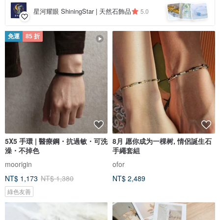
星河耀眼 ShiningStar | 天然石飾品
5.0
免運
85 折
5X5 手環 | 醫療鋼・抗過敏・可洗
8月 愿你成为一棵树, 情侶誕生石
澡・不掉色
手繩套組
moorigin
ofor
NT$ 1,173
NT$ 1,380
NT$ 2,489
綠色友善