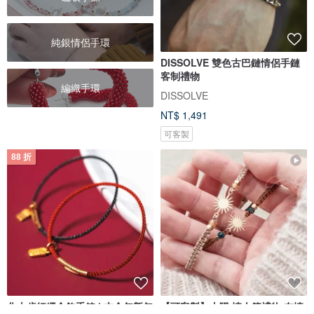
純銀情侶手環
DISSOLVE 雙色古巴鏈情侶手鏈
客制禮物
編織手環
DISSOLVE
NT$ 1,491
可客製
88 折
化太歲紅繩金飾手鍊 | 本命年新年
【可客製】太陽 情人節禮物 友情