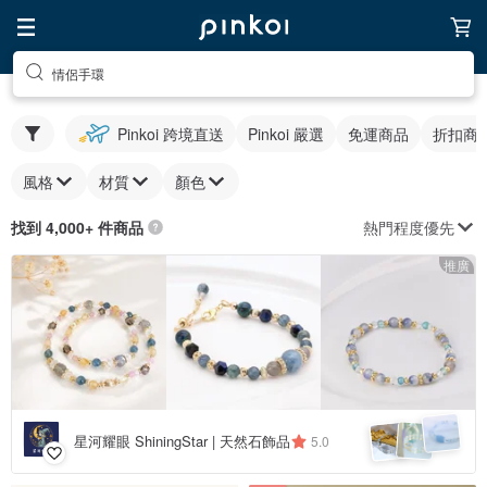
情侶手環
Pinkoi 跨境直送
Pinkoi 嚴選
免運商品
折扣商
風格
材質
顏色
熱門程度優先
找到 4,000+ 件商品
推廣
星河耀眼 ShiningStar | 天然石飾品
5.0