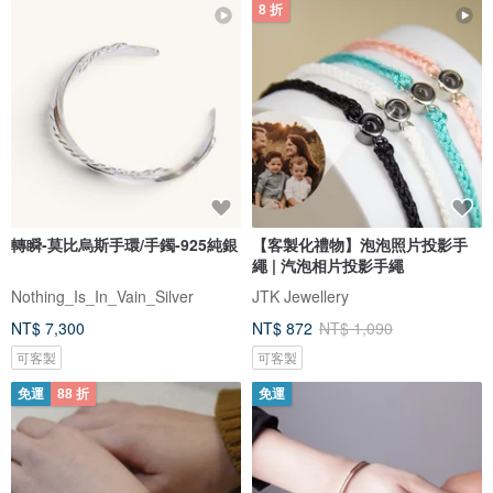
8 折
轉瞬-莫比烏斯手環/手鐲-925純銀
【客製化禮物】泡泡照片投影手
繩 | 汽泡相片投影手繩
Nothing_Is_In_Vain_Silver
JTK Jewellery
NT$ 7,300
NT$ 872
NT$ 1,090
可客製
可客製
免運
88 折
免運