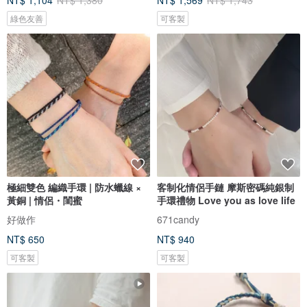
NT$ 1,104
NT$ 1,380
NT$ 1,569
NT$ 1,743
綠色友善
可客製
極細雙色 編織手環 | 防水蠟線 ×
客制化情侶手鏈 摩斯密碼純銀制
黃銅 | 情侶・閨蜜
手環禮物 Love you as love life
好做作
671candy
NT$ 650
NT$ 940
可客製
可客製