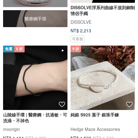
DISSOLVE浮系列曲線不規則銅制
情侶手鐲
醫療鋼手環
DISSOLVE
NT$ 2,213
可客製
免運
8 折
9 折
山陵線手環 | 醫療鋼・抗過敏・可
純銀 S925 葉子 銀珠手鍊
洗澡・不掉色
moorigin
Hedge Maze Accessories