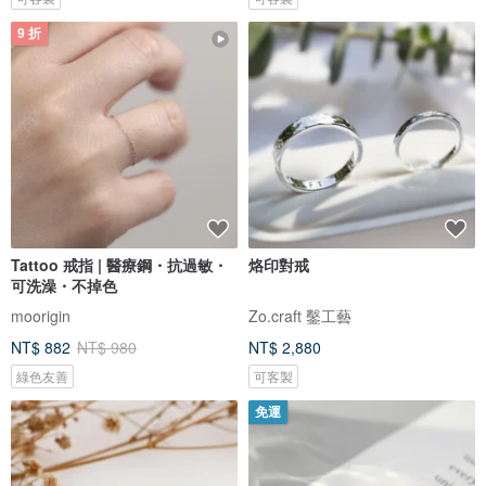
9 折
Tattoo 戒指 | 醫療鋼・抗過敏・
烙印對戒
可洗澡・不掉色
moorigin
Zo.craft 鑿工藝
NT$ 882
NT$ 980
NT$ 2,880
綠色友善
可客製
免運