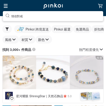
情侶對戒
Pinkoi 跨境直送
Pinkoi 嚴選
免運商品
折扣商
風格
材質
顏色
熱門程度優先
找到 3,000+ 件商品
推廣
星河耀眼 ShiningStar | 天然石飾品
5.0