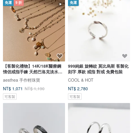
免運
9 折
免運
【客製化禮物】14K/18K醫療鋼
999純銀 旋轉紋 莫比烏斯 客製化
情侶戒指手鍊 天然巴洛克淡水珍
刻字 厚款 戒指 對戒 免費包裝
珠
aesthea 手作輕珠寶
COOL & HOT
NT$ 1,071
NT$ 1,190
NT$ 2,780
可客製
可客製