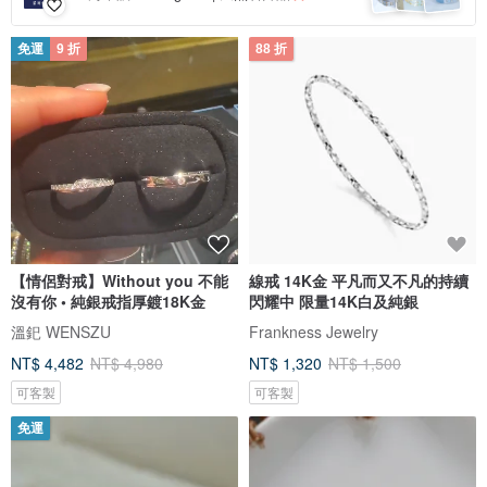
免運
9 折
88 折
【情侶對戒】Without you 不能
線戒 14K金 平凡而又不凡的持續
沒有你 • 純銀戒指厚鍍18K金
閃耀中 限量14K白及純銀
溫釲 WENSZU
Frankness Jewelry
NT$ 4,482
NT$ 4,980
NT$ 1,320
NT$ 1,500
可客製
可客製
免運