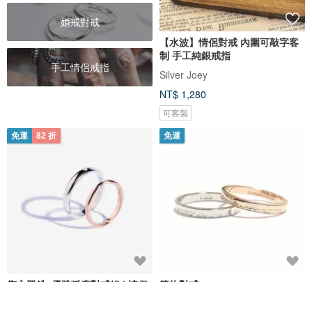
婚戒對戒
【水波】情侶對戒 內圍可敲字客
制 手工純銀戒指
手工情侶戒指
Silver Joey
NT$ 1,280
可客製
免運
82 折
免運
雋永單鋯_優雅弧度對戒組 | 情侶
簡約對戒。
對戒。閨密戒。尾戒