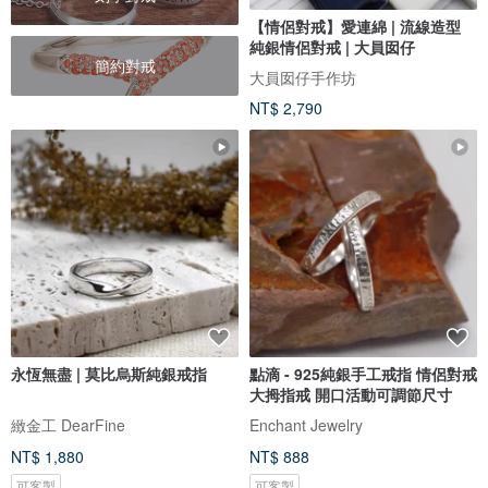
【情侶對戒】愛連綿 | 流線造型
純銀情侶對戒 | 大員囡仔
簡約對戒
大員囡仔手作坊
NT$ 2,790
永恆無盡 | 莫比烏斯純銀戒指
點滴 - 925純銀手工戒指 情侶對戒
大拇指戒 開口活動可調節尺寸
緻金工 DearFine
Enchant Jewelry
NT$ 1,880
NT$ 888
可客製
可客製