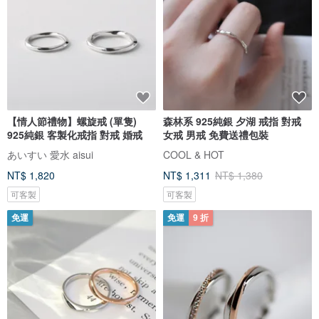
【情人節禮物】螺旋戒 (單隻)
森林系 925純銀 夕湖 戒指 對戒
925純銀 客製化戒指 對戒 婚戒
女戒 男戒 免費送禮包裝
あいすい 愛水 aisui
COOL & HOT
NT$ 1,820
NT$ 1,311
NT$ 1,380
可客製
可客製
免運
免運
9 折