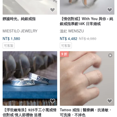
靜謐時光。純銀戒指
【情侶對戒】With You 與你 • 純
銀戒指厚鍍18K 日常婚戒
MIESTILO JEWELRY
溫釲 WENSZU
NT$ 1,580
NT$ 4,482
NT$ 4,980
可客製
可客製
9 折
【浮世繪海浪】925手工小寬戒情
Tattoo 戒指 | 醫療鋼・抗過敏・
侶對戒 情人節禮物 送禮
可洗澡・不掉色