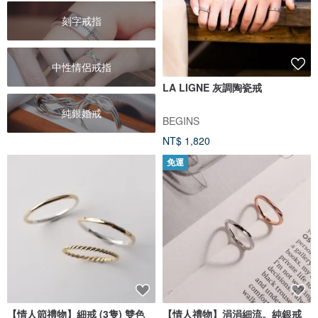
刻字戒指
中性情侶戒指
LA LIGNE 灰調陶瓷戒
純銀婚戒
BEGINS
NT$ 1,820
免運
【情人節禮物】細戒 (3隻) 雙色
【情人禮物】涓涓細流。純銀戒