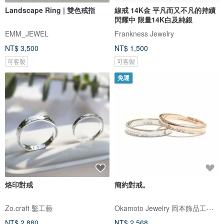
Landscape Ring | 雙色戒指
線戒 14K金 平凡而又不凡的持續
閃耀中 限量14K白及純銀
EMM_JEWEL
Frankness Jewelry
NT$ 3,500
NT$ 1,500
可客製
可客製
免運
烙印對戒
簡約對戒。
Okamoto Jewelry 岡本飾品工作室
Zo.craft 鑿工藝
NT$ 2,880
NT$ 2,568