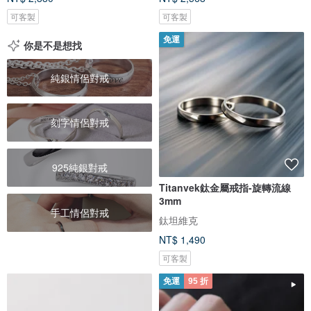
可客製
可客製
免運
你是不是想找
純銀情侶對戒
刻字情侶對戒
925純銀對戒
Titanvek鈦金屬戒指-旋轉流線
3mm
手工情侶對戒
鈦坦維克
NT$ 1,490
可客製
免運
95 折