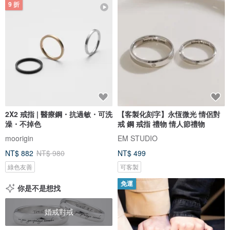
9 折
2X2 戒指 | 醫療鋼・抗過敏・可洗
【客製化刻字】永恆微光 情侶對
澡・不掉色
戒 鋼 戒指 禮物 情人節禮物
moorigin
EM STUDIO
NT$ 882
NT$ 980
NT$ 499
綠色友善
可客製
免運
你是不是想找
婚戒對戒