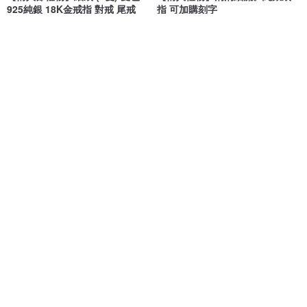
925純銀 18K金戒指 對戒 尾戒
指 可加購刻字
あいすい 愛水 aisui
MIESTILO JEWELRY
NT$ 2,080
NT$ 1,480
可客製
可客製
免運
88 折
月光石925純銀相鏈相戀情侶對戒
漫步月球中性寬版情侶對戒 - 純銀
款
熹洋洋天然水晶寶石銀飾
Cami Handicraft
NT$ 1,291
NT$ 1,466
NT$ 2,490
可客製