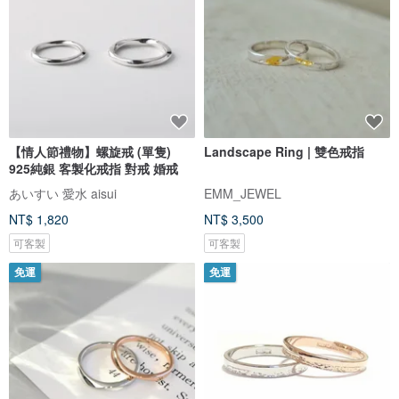
【情人節禮物】螺旋戒 (單隻)
Landscape Ring | 雙色戒指
925純銀 客製化戒指 對戒 婚戒
あいすい 愛水 aisui
EMM_JEWEL
NT$ 1,820
NT$ 3,500
可客製
可客製
免運
免運