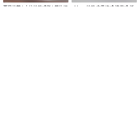
夏日枝繁 | 木紋純銀戒指 | 簡約細
ni.kou 純銀 交叉線戒 情侶戒 婚
線戒
戒 對戒
緻金工 DearFine
ni.kou
NT$ 990
NT$ 1,980
可客製
可客製
【水波】情侶對戒 內圍可敲字客
素面寬版 純銀戒指
制 手工純銀戒指
Silver Joey
質物園 zhioo studio