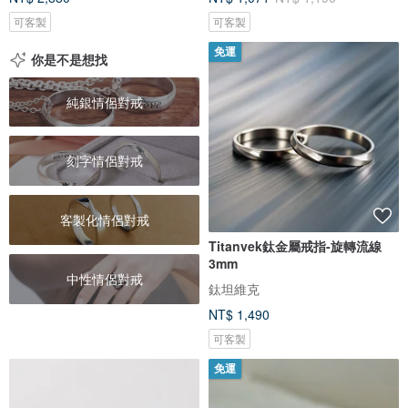
可客製
可客製
免運
你是不是想找
純銀情侶對戒
刻字情侶對戒
客製化情侶對戒
Titanvek鈦金屬戒指-旋轉流線
3mm
中性情侶對戒
鈦坦維克
NT$ 1,490
可客製
免運