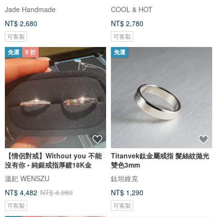
Jade Handmade
COOL & HOT
NT$ 2,680
NT$ 2,780
可客製
可客製
免運
9 折
免運
【情侶對戒】Without you 不能
Titanvek鈦金屬戒指 髮絲紋拋光
沒有你 • 純銀戒指厚鍍18K金
雙色3mm
溫釲 WENSZU
鈦坦維克
NT$ 4,482
NT$ 4,980
NT$ 1,290
可客製
可客製