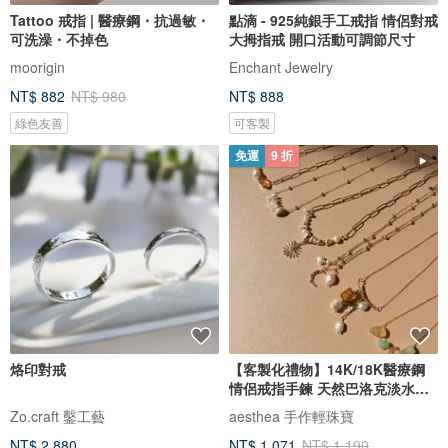
Tattoo 戒指 | 醫療鋼・抗過敏・
點滴 - 925純銀手工戒指 情侶對戒
可洗澡・不掉色
大拇指戒 開口活動可調節尺寸
moorigin
Enchant Jewelry
NT$ 882
NT$ 980
NT$ 888
綠色友善
可客製
免運
9 折
烙印對戒
【客製化禮物】14K/18K醫療鋼
情侶戒指手鍊 天然巴洛克淡水珍
珠
Zo.craft 鑿工藝
aesthea 手作輕珠寶
NT$ 2,880
NT$ 1,071
NT$ 1,190