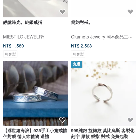
靜謐時光。純銀戒指
簡約對戒。
Okamoto Jewelry 岡本飾品工作室
MIESTILO JEWELRY
NT$ 1,580
NT$ 2,568
可客製
可客製
免運
【浮世繪海浪】925手工小寬戒情
999純銀 旋轉紋 莫比烏斯 客製化
侶對戒 情人節禮物 送禮
刻字 厚款 戒指 對戒 免費包裝