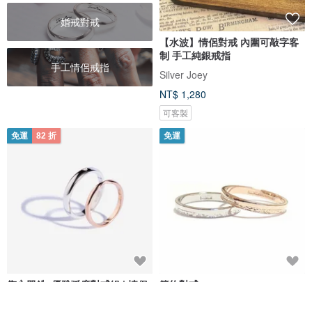
婚戒對戒
【水波】情侶對戒 內圍可敲字客
制 手工純銀戒指
手工情侶戒指
Silver Joey
NT$ 1,280
可客製
免運
82 折
免運
雋永單鋯_優雅弧度對戒組 | 情侶
簡約對戒。
對戒。閨密戒。尾戒