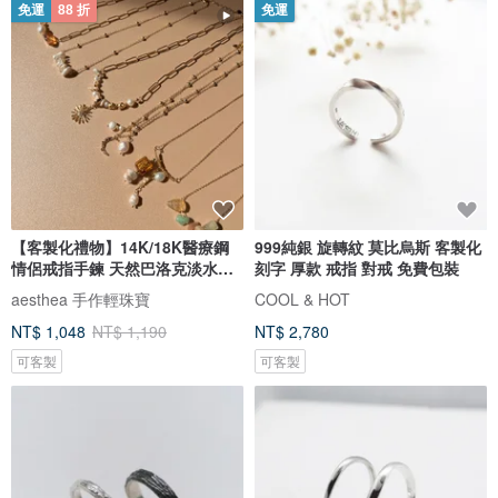
免運
88 折
免運
【客製化禮物】14K/18K醫療鋼
999純銀 旋轉紋 莫比烏斯 客製化
情侶戒指手鍊 天然巴洛克淡水珍
刻字 厚款 戒指 對戒 免費包裝
珠
aesthea 手作輕珠寶
COOL & HOT
NT$ 1,048
NT$ 1,190
NT$ 2,780
可客製
可客製