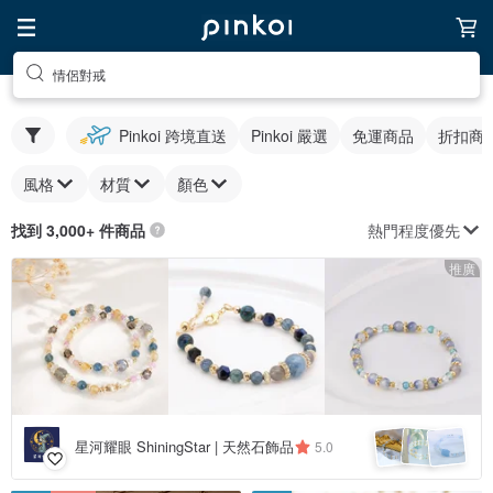
情侶對戒
Pinkoi 跨境直送
Pinkoi 嚴選
免運商品
折扣商
風格
材質
顏色
熱門程度優先
找到 3,000+ 件商品
推廣
星河耀眼 ShiningStar | 天然石飾品
5.0