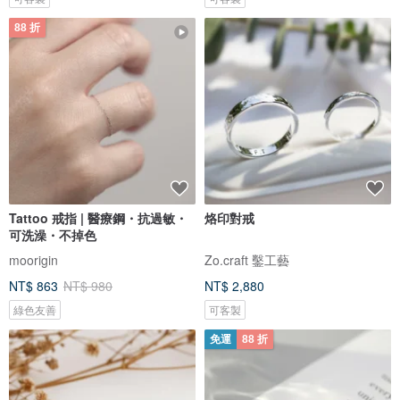
88 折
Tattoo 戒指 | 醫療鋼・抗過敏・
烙印對戒
可洗澡・不掉色
moorigin
Zo.craft 鑿工藝
NT$ 863
NT$ 980
NT$ 2,880
綠色友善
可客製
免運
88 折