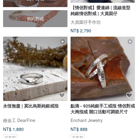
【情侶對戒】愛連綿 | 流線造型
純銀情侶對戒 | 大員囡仔
簡約對戒
大員囡仔手作坊
NT$ 2,790
永恆無盡 | 莫比烏斯純銀戒指
點滴 - 925純銀手工戒指 情侶對戒
大拇指戒 開口活動可調節尺寸
緻金工 DearFine
Enchant Jewelry
NT$ 1,880
NT$ 888
可客製
可客製