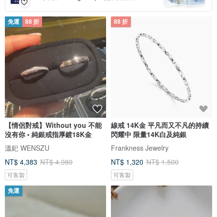
免運
88 折
88 折
【情侶對戒】Without you 不能
線戒 14K金 平凡而又不凡的持續
沒有你 • 純銀戒指厚鍍18K金
閃耀中 限量14K白及純銀
溫釲 WENSZU
Frankness Jewelry
NT$ 4,383
NT$ 4,980
NT$ 1,320
NT$ 1,500
可客製
可客製
免運