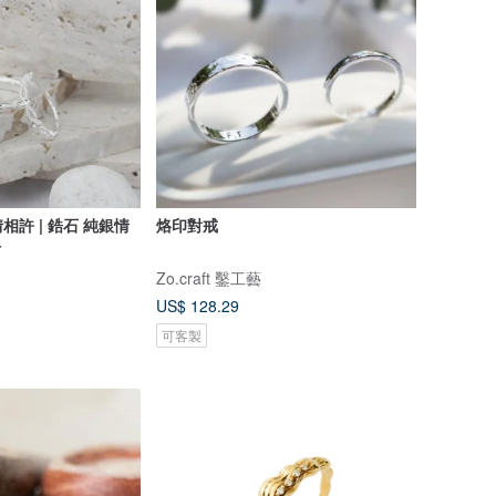
鋯石 純銀情
烙印對戒
仔
Zo.craft 鑿工藝
US$ 128.29
可客製