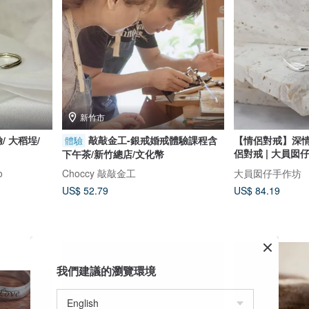
新竹市
 大稻埕/
敲敲金工-銀戒婚戒體驗課程含
【情侶對戒】深情相許 | 
體驗
侶對戒 | 大員囡
下午茶/新竹總店/文化幣
o
Choccy 敲敲金工
大員囡仔手作坊
US$ 52.79
US$ 84.19
我們建議的瀏覽環境