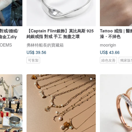
對戒/婚戒/
【Captain Flint銀飾】莫比烏斯 925
Tattoo 戒指 
純銀戒指 對戒 手工 無盡之環
澡・不掉色
金工diy
OEMS
弗林特船長的寶藏箱
moorigin
US$ 39.56
US$ 43.66
可客製
綠色友善
獨家販