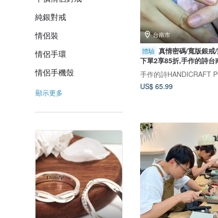
純銀對戒
情侶裝
台南市
真情密碼/寬版銀戒/
體驗
情侶手環
下單2享85折,手作的詩台南
情侶手機殼
手作的詩HANDICRAFT P
US$ 65.99
顯示更多