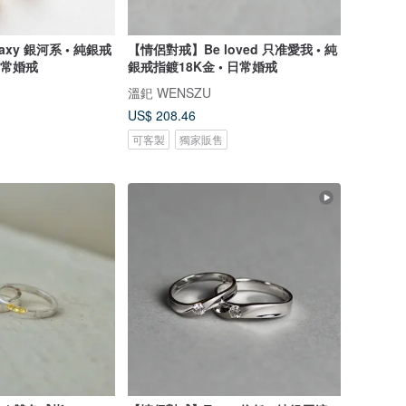
xy 銀河系 • 純銀戒
【情侶對戒】Be loved 只准愛我 • 純
日常婚戒
銀戒指鍍18K金 • 日常婚戒
溫釲 WENSZU
US$ 208.46
可客製
獨家販售