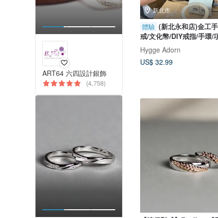
新北市
(新北永和店)金工手
體驗
戒/文化幣/DIY戒指/手環/
Hygge Adorn
US$ 32.99
ART64 六四設計銀飾
(4,758)