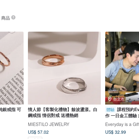
” 商品
台北市
純銀戒指 可
情人節【客製化禮物】餘波盪漾。白
課程預約Ever
體驗
鋼戒指 情侶對戒 送禮熱銷
作 一日金工體驗 
MIESTILO JEWELRY
Everyday is a 
US$ 57.02
US$ 32.99