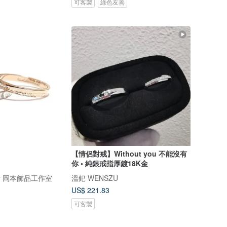
可客製
綠色友善
【情侶對戒】Without you 不能沒有
你 • 純銀戒指厚鍍18K金
elry 岡本飾品工作室
溫釲 WENSZU
US$ 221.83
可客製