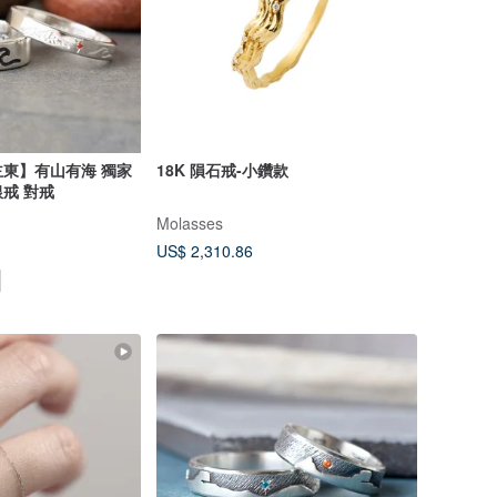
東】有山有海 獨家
18K 隕石戒-小鑽款
銀戒 對戒
Molasses
US$ 2,310.86