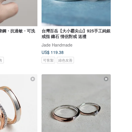
| 醫療鋼・抗過敏・可洗
台灣百岳【大小霸尖山】925手工純銀
戒指 鑲石 情侶對戒 送禮
Jade Handmade
US$ 119.38
售
可客製
綠色友善