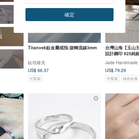
確定
戒
Titanvek鈦金屬戒指-旋轉流線3mm
台灣山海【玉山主
設計鋼印 925純
鈦坦維克
Jade Handmade
US$ 66.37
US$ 79.29
可客製
可客製
綠色友善