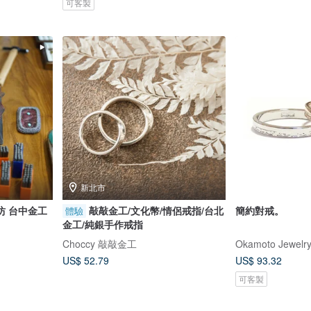
可客製
新北市
敲敲金工/文化幣/情侶戒指/台北
簡約對戒。
體驗
金工/純銀手作戒指
Choccy 敲敲金工
Okamoto Jew
US$ 52.79
US$ 93.32
可客製