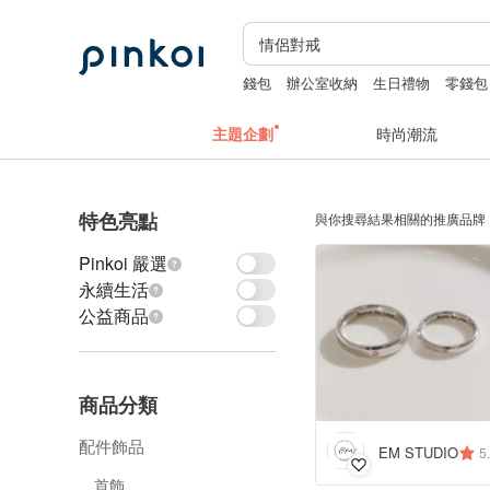
錢包
辦公室收納
生日禮物
零錢包
apple watch 錶帶
主題企劃
時尚潮流
特色亮點
與你搜尋結果相關的推廣品牌
Pinkoi 嚴選
永續生活
公益商品
商品分類
配件飾品
EM STUDIO
5
首飾