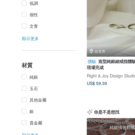
低調
個性
文青
顯示更多
台北市
造型純銀細戒指體驗/
體驗
材質
現場完成
Right & Joy Design Studi
純銀
US$ 59.39
玉石
其他金屬
銀
你是不是想找
貴金屬
純銀情侶對戒