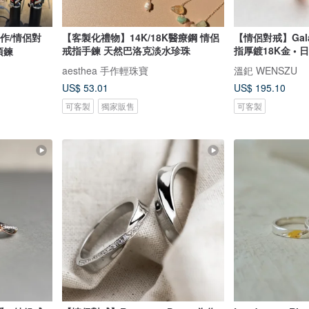
作/情侶對
【客製化禮物】14K/18K醫療鋼 情侶
【情侶對戒】Gala
戒指手鍊 天然巴洛克淡水珍珠
指厚鍍18K金 • 
項鍊
aesthea 手作輕珠寶
溫釲 WENSZU
US$ 53.01
US$ 195.10
可客製
獨家販售
可客製