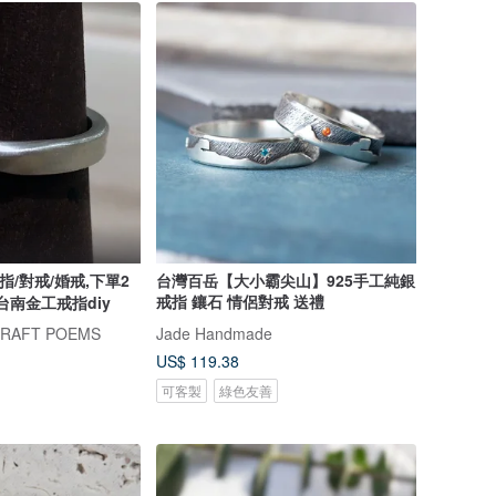
/對戒/婚戒,下單2
台灣百岳【大小霸尖山】925手工純銀
戒指 鑲石 情侶對戒 送禮
台南金工戒指diy
RAFT POEMS
Jade Handmade
US$ 119.38
可客製
綠色友善