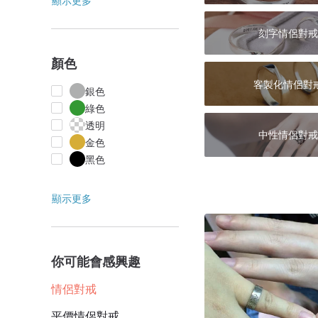
顯示更多
刻字情侶對戒
顏色
客製化情侶對
銀色
綠色
透明
中性情侶對戒
金色
黑色
顯示更多
你可能會感興趣
情侶對戒
平價情侶對戒