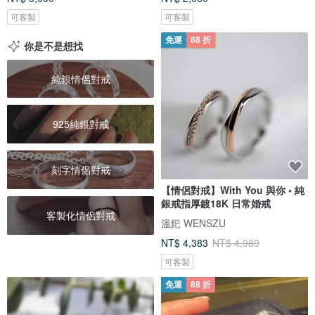
可客製
可客製
免運
88 折
你是不是想找
純銀情侶對戒
925純銀對戒
刻字情侶對戒
【情侶對戒】With You 與你 • 純
銀戒指厚鍍18K 日常婚戒
客製化情侶對戒
溫釲 WENSZU
NT$ 4,383
NT$ 4,980
可客製
免運
88 折