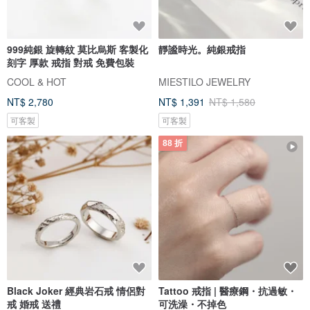
999純銀 旋轉紋 莫比烏斯 客製化
靜謐時光。純銀戒指
刻字 厚款 戒指 對戒 免費包裝
COOL & HOT
MIESTILO JEWELRY
NT$ 2,780
NT$ 1,391
NT$ 1,580
可客製
可客製
88 折
Black Joker 經典岩石戒 情侶對
Tattoo 戒指 | 醫療鋼・抗過敏・
戒 婚戒 送禮
可洗澡・不掉色