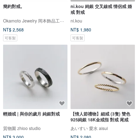
簡約對戒。
ni.kou 純銀 交叉線戒 情侶戒 婚
戒 對戒
Okamoto Jewelry 岡本飾品工作室
ni.kou
NT$ 2,568
NT$ 1,980
可客製
可客製
輕婚戒 | 與你的歲月 純銀對戒
【情人節禮物】細戒 (3隻) 雙色
925純銀 18K金戒指 對戒 尾戒
質物園 zhioo studio
あいすい 愛水 aisui
NT$ 3,000
NT$ 2,080