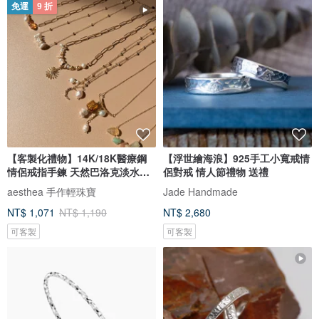
免運
9 折
【客製化禮物】14K/18K醫療鋼
【浮世繪海浪】925手工小寬戒情
情侶戒指手鍊 天然巴洛克淡水珍
侶對戒 情人節禮物 送禮
珠
aesthea 手作輕珠寶
Jade Handmade
NT$ 1,071
NT$ 1,190
NT$ 2,680
可客製
可客製