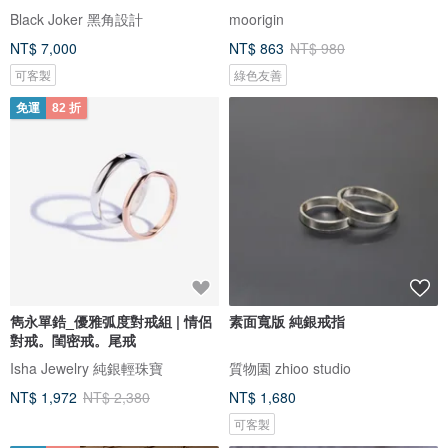
Black Joker 黑角設計
moorigin
NT$ 7,000
NT$ 863
NT$ 980
可客製
綠色友善
免運
82 折
雋永單鋯_優雅弧度對戒組 | 情侶
素面寬版 純銀戒指
對戒。閨密戒。尾戒
Isha Jewelry 純銀輕珠寶
質物園 zhioo studio
NT$ 1,972
NT$ 2,380
NT$ 1,680
可客製