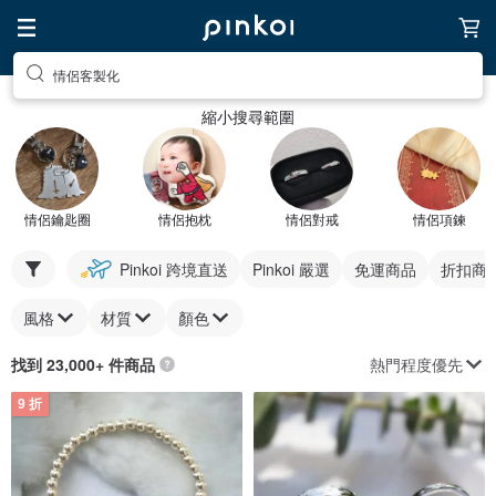
情侶客製化
縮小搜尋範圍
情侶鑰匙圈
情侶抱枕
情侶對戒
情侶項鍊
Pinkoi 跨境直送
Pinkoi 嚴選
免運商品
折扣商
風格
材質
顏色
熱門程度優先
找到 23,000+ 件商品
9 折