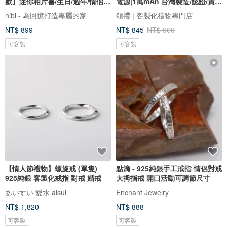
款】迷你相片書/生日/週年/情侶禮
電源|1萬mAh 台灣製造/認證/責任
物
險
hibi - 為回憶打造專屬的家
頌禮 | 客製化禮物專門店
NT$ 899
NT$ 845
NT$ 960
可客製
可客製
【情人節禮物】螺旋戒 (單隻)
點滴 - 925純銀手工戒指 情侶對戒
925純銀 客製化戒指 對戒 婚戒
大拇指戒 開口活動可調節尺寸
あいすい 愛水 aisui
Enchant Jewelry
NT$ 1,820
NT$ 888
可客製
可客製