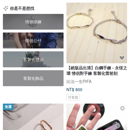
你是不是想找
情侶項鍊
情侶公仔
客製化禮物
【絕版品出清】白鋼手鍊 - 永恆之
環 情侶對手鍊 客製化雷射刻
客製化飾品
比法一生PIFA
NT$ 800
可客製
免運