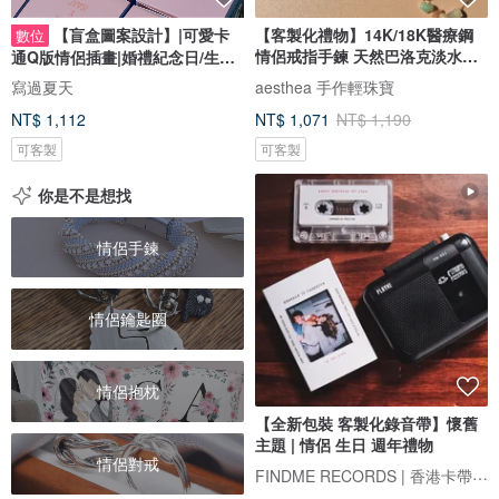
【盲盒圖案設計】|可愛卡
【客製化禮物】14K/18K醫療鋼
數位
情侶戒指手鍊 天然巴洛克淡水珍
通Q版情侶插畫|婚禮紀念日/生日
珠
禮物客製
寫過夏天
aesthea 手作輕珠寶
NT$ 1,112
NT$ 1,071
NT$ 1,190
可客製
可客製
你是不是想找
情侶手鍊
情侶鑰匙圈
情侶抱枕
【全新包裝 客製化錄音帶】懷舊
主題 | 情侶 生日 週年禮物
情侶對戒
FINDME RECORDS | 香港卡帶唱片生活店