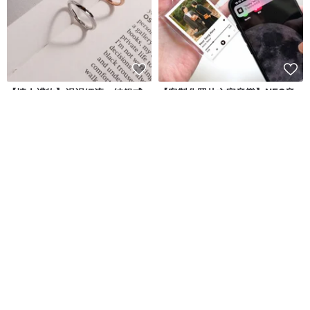
【情人禮物】涓涓細流。純銀戒
【客製化照片文字音樂】NFC音
指 可加購刻字
樂播放器鑰匙圈
MIESTILO JEWELRY
spedear
NT$ 1,480
NT$ 551
可客製
可客製
免運
8 折