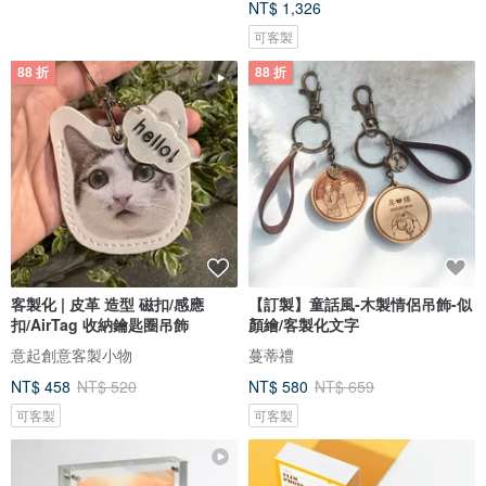
NT$ 1,326
可客製
88 折
88 折
客製化 | 皮革 造型 磁扣/感應
【訂製】童話風-木製情侶吊飾-似
扣/AirTag 收納鑰匙圈吊飾
顏繪/客製化文字
意起創意客製小物
蔓蒂禮
NT$ 458
NT$ 520
NT$ 580
NT$ 659
可客製
可客製