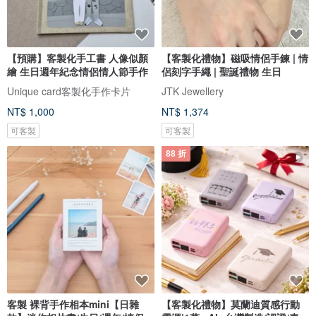
【預購】客製化手工書 人像似顏
【客製化禮物】磁吸情侶手鍊 | 情
繪 生日週年紀念情侶情人節手作
侶刻字手繩 | 聖誕禮物 生日
Unique card客製化手作卡片
JTK Jewellery
NT$ 1,000
NT$ 1,374
可客製
可客製
88 折
客製 裸背手作相本mini【日雜
【客製化禮物】莫蘭迪質感行動