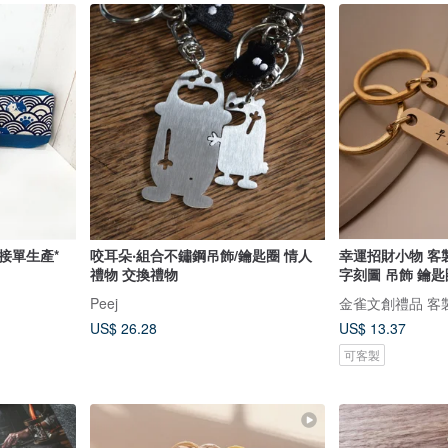
 接單生產*
咬耳朵‧組合不鏽鋼吊飾/鑰匙圈 情人
幸運招財小物 客
禮物 交換禮物
字刻圖 吊飾 鑰匙
Peej
金雀文創禮品 客
US$ 26.28
US$ 13.37
可客製