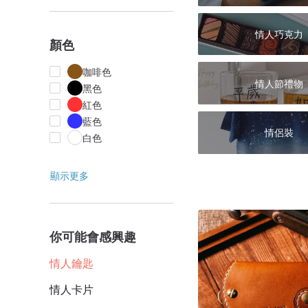
情人巧克力
顏色
咖啡色
情人節禮物
黑色
紅色
藍色
情侶裝
白色
顯示更多
你可能會感興趣
情人鑰匙
情人卡片