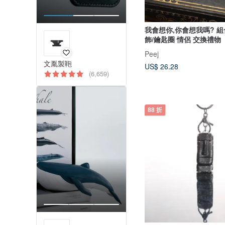
我會想你,你會想我嗎? 
飾/鑰匙圈 情侶 交換禮物
Peej
文胤製鞄
US$ 26.28
(6,659)
88 折