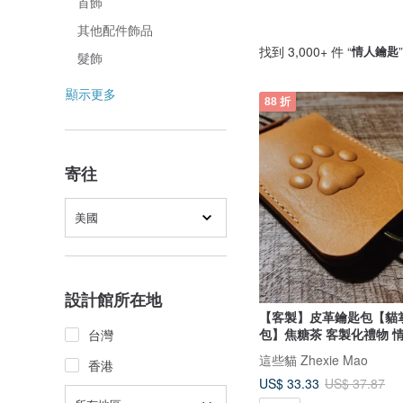
首飾
其他配件飾品
找到 3,000+ 件 “
情人鑰匙
髮飾
顯示更多
88 折
寄往
美國
設計館所在地
【客製】皮革鑰匙包【貓
包】焦糖茶 客製化禮物 
台灣
這些貓 Zhexie Mao
香港
US$ 33.33
US$ 37.87