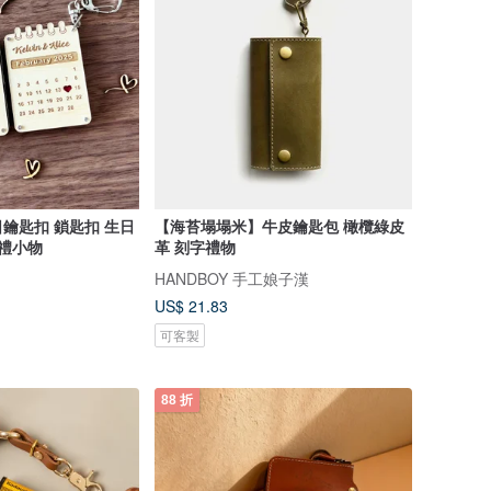
鎖匙扣 生日
【海苔塌塌米】牛皮鑰匙包 橄欖綠皮
結婚禮物 婚禮小物
革 刻字禮物
HANDBOY 手工娘子漢
US$ 21.83
可客製
88 折