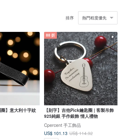
排序
熱門程度優先
88 折
屬圈】意大利十字紋
【刻字】吉他Pick鑰匙圈 | 客製吊飾
925純銀 手作銀飾 情人禮物
Cpercent 手工飾品
US$ 101.13
US$ 114.92