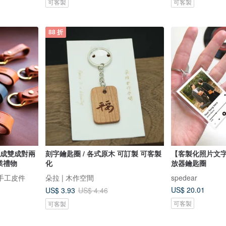
可客製
可客製
88 折
】成雙成對兩
刻字鑰匙圈 / 各式原木 可訂製 可客製
【客製化照片文字
業禮物
化
放器鑰匙圈
品手工皮件
朵拉 | 木作空間
spedear
US$ 20.01
US$ 3.93
US$ 4.46
可客製
可客製