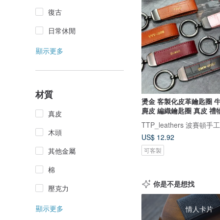
復古
日常休閒
顯示更多
材質
燙金 客製化皮革鑰匙圈 
麂皮 編織鑰匙圈 真皮 禮
真皮
TTP_leathers 波賽頓手
木頭
US$ 12.92
可客製
其他金屬
棉
你是不是想找
壓克力
顯示更多
情人卡片