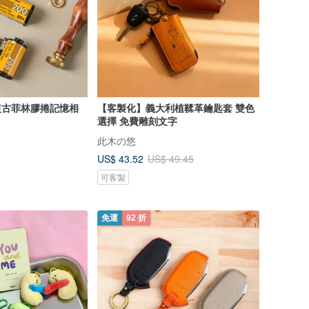
化復古菲林膠捲記憶相
【客製化】義大利植鞣革鑰匙套 雙色
選擇 免費雕刻文字
此木の悠
US$ 43.52
US$ 49.45
可客製
免運
92 折