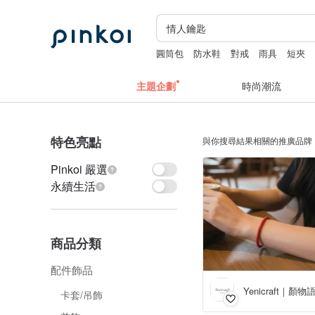
圓筒包
防水鞋
對戒
雨具
短夾
主題企劃
時尚潮流
特色亮點
與你搜尋結果相關的推廣品牌
Pinkoi 嚴選
永續生活
商品分類
配件飾品
Yenicraft｜顏物
卡套/吊飾