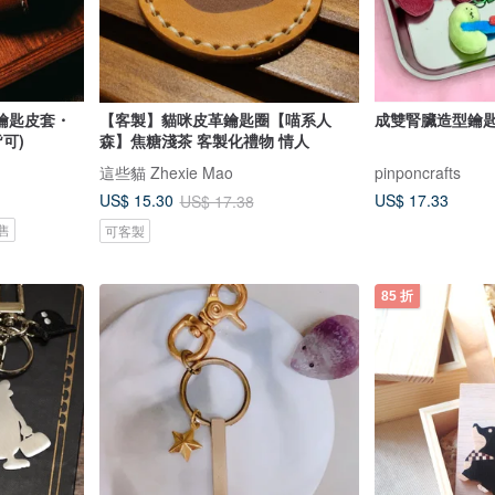
鑰匙皮套・
【客製】貓咪皮革鑰匙圈【喵系人
成雙腎臟造型鑰
可)
森】焦糖淺茶 客製化禮物 情人
這些貓 Zhexie Mao
pinponcrafts
US$ 17.33
US$ 15.30
US$ 17.38
售
可客製
85 折