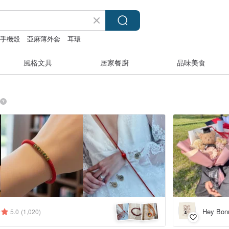
手機殼
亞麻薄外套
耳環
風格文具
居家餐廚
品味美食
語
Hey Bo
5.0
(1,020)