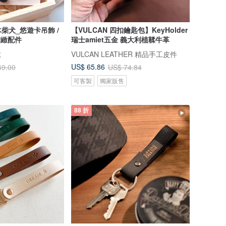
柴犬_悠遊卡吊飾 /
【VULCAN 四扣鑰匙包】KeyHolder
精緻配件
瑞士amiet五金 義大利植鞣牛革
處
VULCAN LEATHER 精品手工皮件
US$ 65.86
49.00
US$ 74.84
可客製
獨家販售
88 折