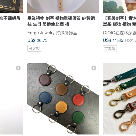
組合不鏽鋼吊
畢業禮物 刻字 禮物重磅優質 純黃銅
【客製刻字】實木
柱 生日 吊飾鑰匙圈 禮
黑柴 寵物 禮物 
Forge Jewelry 打鐵所飾品
OIOIO在森林深
US$ 26.73
US$ 41.65
US$ 
可客製
可客製