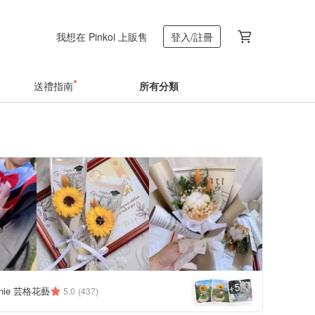
我想在 Pinkoi 上販售
登入/註冊
送禮指南
所有分類
5
+
nnie 芸格花藝
5.0
(437)