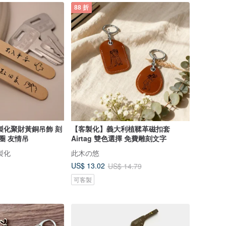
88 折
製化聚財黃銅吊飾 刻
【客製化】義大利植鞣革磁扣套
圈 友情吊
Airtag 雙色選擇 免費雕刻文字
製化
此木の悠
US$ 13.02
US$ 14.79
可客製