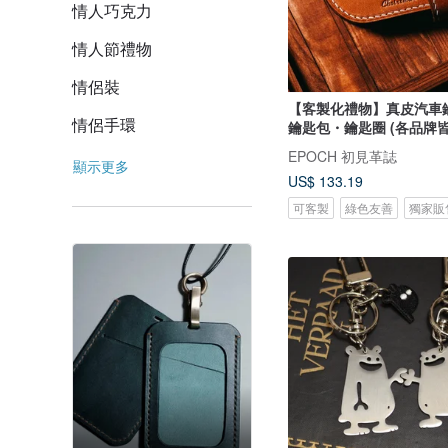
情人巧克力
情人節禮物
情侶裝
【客製化禮物】真皮汽車
情侶手環
鑰匙包・鑰匙圈 (各品牌皆
EPOCH 初見革誌
顯示更多
US$ 133.19
可客製
綠色友善
獨家販