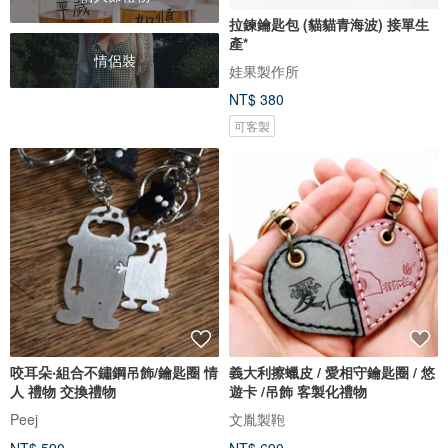
拉鍊鑰匙包 (貓貓青海波) 接單生
產*
情侶裝
娃果製作所
NT$ 380
可客製
咬耳朵‧組合不鏽鋼吊飾/鑰匙圈 情
義大利擦蠟皮 / 愛相守鑰匙圈 / 悠
人 禮物 交換禮物
遊卡 /吊飾 客製化禮物
Peej
文胤製鞄