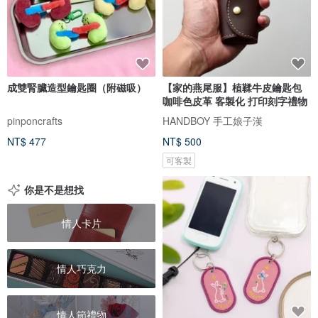
成雙腎臟造型鑰匙圈（附磁吸）
【家的燕尾服】植鞣牛皮鑰匙包
咖啡色皮革 客製化 打印刻字禮物
pinponcrafts
HANDBOY 手工娘子漢
NT$ 477
NT$ 500
可客製
你是不是想找
情人卡片
情人巧克力
情人節禮物