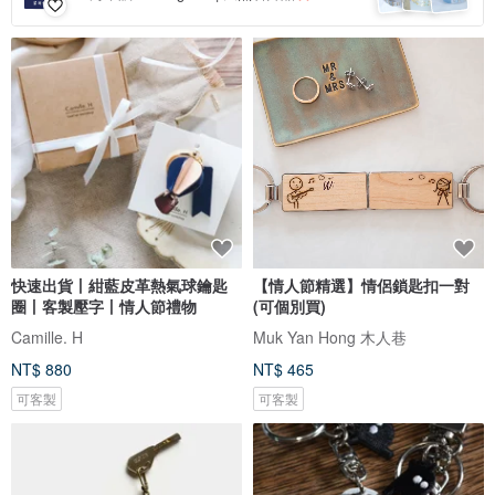
快速出貨丨紺藍皮革熱氣球鑰匙
【情人節精選】情侶鎖匙扣一對
圈丨客製壓字丨情人節禮物
(可個別買)
Camille. H
Muk Yan Hong 木人巷
NT$ 880
NT$ 465
可客製
可客製