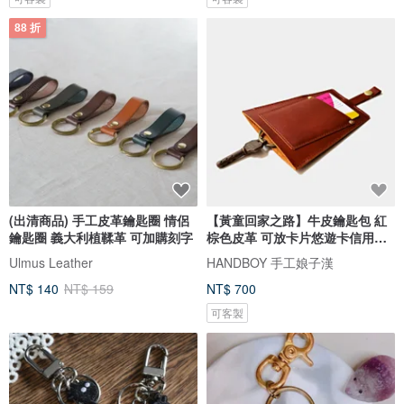
88 折
(出清商品) 手工皮革鑰匙圈 情侶
【黃童回家之路】牛皮鑰匙包 紅
鑰匙圈 義大利植鞣革 可加購刻字
棕色皮革 可放卡片悠遊卡信用卡
客製刻字當禮物 情人節 禮物
Ulmus Leather
HANDBOY 手工娘子漢
NT$ 140
NT$ 159
NT$ 700
可客製