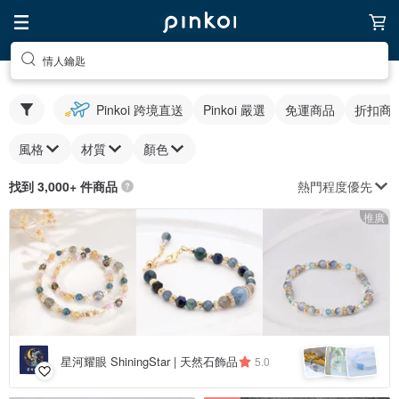
情人鑰匙
Pinkoi 跨境直送
Pinkoi 嚴選
免運商品
折扣商
風格
材質
顏色
熱門程度優先
找到 3,000+ 件商品
推廣
星河耀眼 ShiningStar | 天然石飾品
5.0