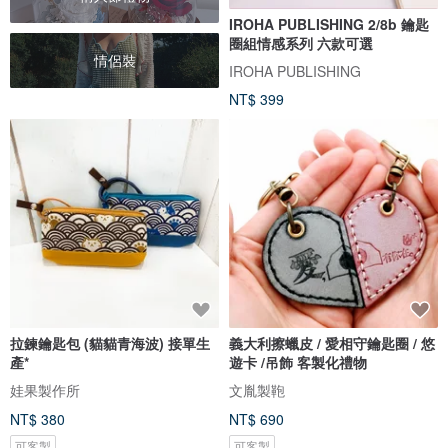
IROHA PUBLISHING 2/8b 鑰匙
圈組情感系列 六款可選
情侶裝
IROHA PUBLISHING
NT$ 399
拉鍊鑰匙包 (貓貓青海波) 接單生
義大利擦蠟皮 / 愛相守鑰匙圈 / 悠
產*
遊卡 /吊飾 客製化禮物
娃果製作所
文胤製鞄
NT$ 380
NT$ 690
可客製
可客製