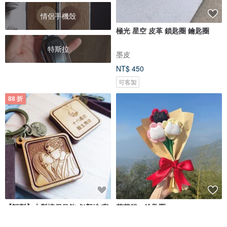
情侶手機殼
極光 星空 皮革 鎖匙圈 鑰匙圈
特斯拉
墨皮
NT$ 450
可客製
88 折
【訂製】木製情侶吊飾-似顏繪/客
花花貓。鑰匙圈。
製化文字