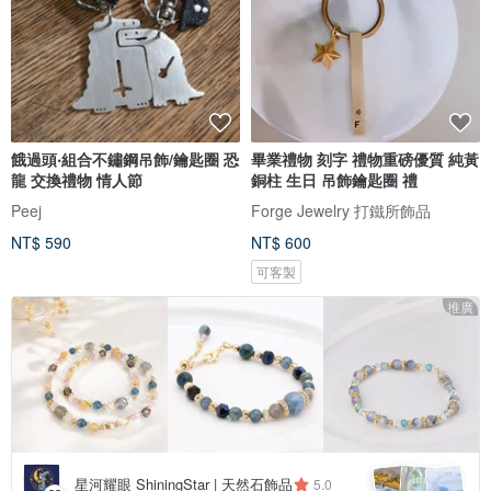
餓過頭‧組合不鏽鋼吊飾/鑰匙圈 恐
畢業禮物 刻字 禮物重磅優質 純黃
龍 交換禮物 情人節
銅柱 生日 吊飾鑰匙圈 禮
Peej
Forge Jewelry 打鐵所飾品
NT$ 590
NT$ 600
可客製
推廣
星河耀眼 ShiningStar | 天然石飾品
5.0