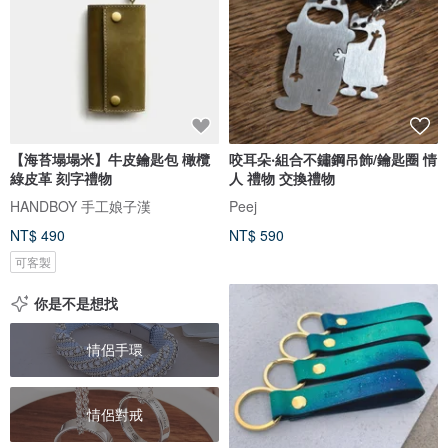
【海苔塌塌米】牛皮鑰匙包 橄欖
咬耳朵‧組合不鏽鋼吊飾/鑰匙圈 情
綠皮革 刻字禮物
人 禮物 交換禮物
HANDBOY 手工娘子漢
Peej
NT$ 490
NT$ 590
可客製
你是不是想找
情侶手環
情侶對戒