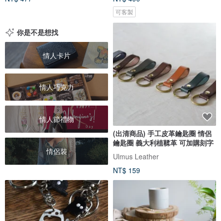
可客製
你是不是想找
情人卡片
情人巧克力
情人節禮物
(出清商品) 手工皮革鑰匙圈 情侶
鑰匙圈 義大利植鞣革 可加購刻字
情侶裝
Ulmus Leather
NT$ 159