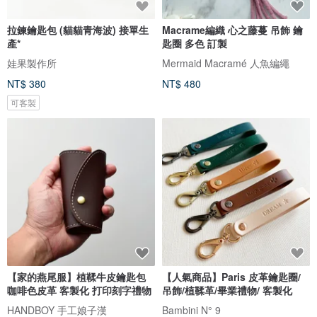
拉鍊鑰匙包 (貓貓青海波) 接單生
Macrame編織 心之藤蔓 吊飾 鑰
產*
匙圈 多色 訂製
娃果製作所
Mermaid Macramé 人魚編繩
NT$ 380
NT$ 480
可客製
【家的燕尾服】植鞣牛皮鑰匙包
【人氣商品】Paris 皮革鑰匙圈/
咖啡色皮革 客製化 打印刻字禮物
吊飾/植鞣革/畢業禮物/ 客製化
HANDBOY 手工娘子漢
Bambini N° 9