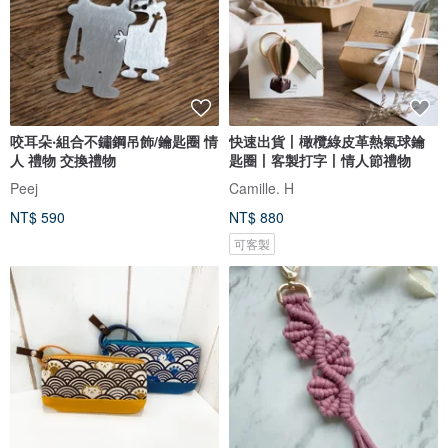
咬耳朵‧組合不鏽鋼吊飾/鑰匙圈 情
快速出貨丨橄欖綠皮革熱氣球鑰
人 禮物 交換禮物
匙圈丨客製打字丨情人節禮物
Peej
Camille. H
NT$ 590
NT$ 880
可客製