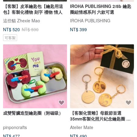
【客製】皮革鑰匙包【鑰匙用這
IROHA PUBLISHING 2/8b 鑰匙
包】客製化禮物 刻字 禮物 情人
圈組情感系列 六款可選
這些貓 Zhexie Mao
IROHA PUBLISHING
NT$ 520
NT$ 590
NT$ 399
可客製
成雙腎臟造型鑰匙圈（附磁吸）
【客製化雷雕】母親節首選
35mm客製化照片紀念鑰匙圈 情
人 情侶
pinponcrafts
Atelier Mate
NT$ 477
NT$ 490