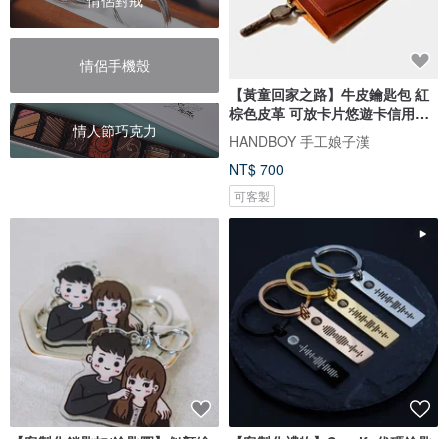
情侶對戒
情侶手機殼
【黃童回家之路】牛皮鑰匙包 紅
棕色皮革 可放卡片悠遊卡信用卡
情人節巧克力
客製刻字當禮物 情人節 禮物
HANDBOY 手工娘子漢
NT$ 700
可客製
【客製化鎖匙扣/鑰匙圈】似顏繪
【客製化禮物】Spotify代碼鑰匙