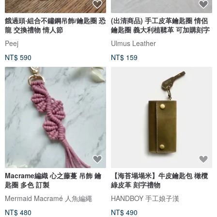
餓過頭‧組合不鏽鋼吊飾/鑰匙圈 恐
(出清商品) 手工皮革鑰匙圈 情侶
龍 交換禮物 情人節
鑰匙圈 義大利植鞣革 可加購刻字
Peej
Ulmus Leather
NT$ 590
NT$ 159
Macrame編織 心之藤蔓 吊飾 鑰
【海苔塌塌米】牛皮鑰匙包 橄欖
匙圈 多色 訂製
綠皮革 刻字禮物
Mermaid Macramé 人魚編繩
HANDBOY 手工娘子漢
NT$ 480
NT$ 490