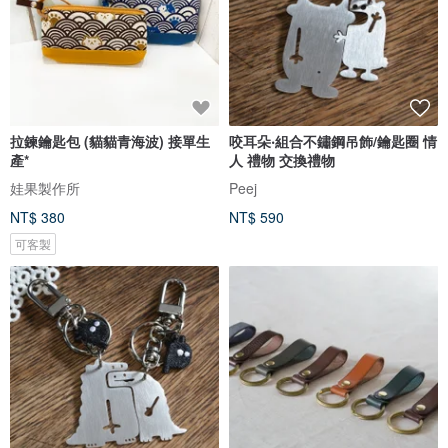
拉鍊鑰匙包 (貓貓青海波) 接單生
咬耳朵‧組合不鏽鋼吊飾/鑰匙圈 情
產*
人 禮物 交換禮物
娃果製作所
Peej
NT$ 380
NT$ 590
可客製