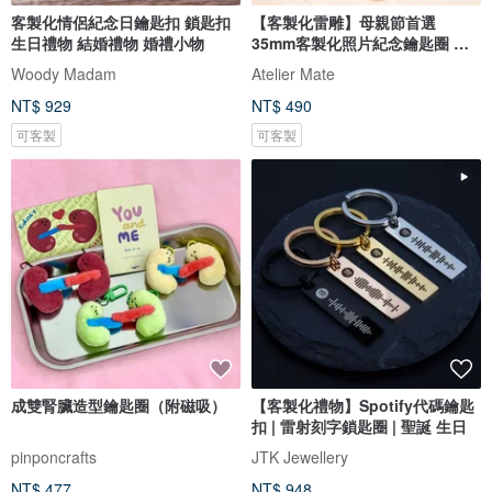
客製化情侶紀念日鑰匙扣 鎖匙扣
【客製化雷雕】母親節首選
生日禮物 結婚禮物 婚禮小物
35mm客製化照片紀念鑰匙圈 情
人 情侶
Woody Madam
Atelier Mate
NT$ 929
NT$ 490
可客製
可客製
成雙腎臟造型鑰匙圈（附磁吸）
【客製化禮物】Spotify代碼鑰匙
扣 | 雷射刻字鎖匙圈 | 聖誕 生日
pinponcrafts
JTK Jewellery
NT$ 477
NT$ 948