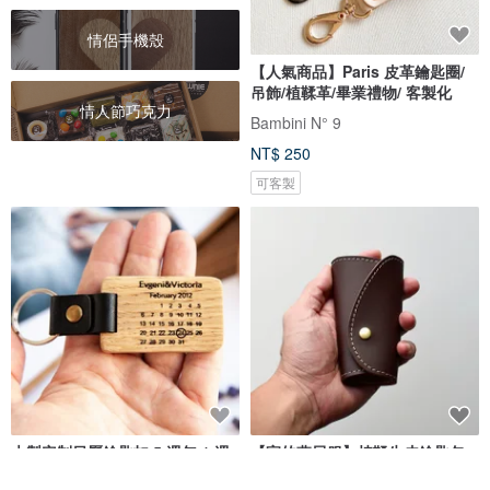
情侶手機殼
【人氣商品】Paris 皮革鑰匙圈/
吊飾/植鞣革/畢業禮物/ 客製化
情人節巧克力
Bambini N° 9
NT$ 250
可客製
木製定制日曆鑰匙扣 5 週年 1 週
【家的燕尾服】植鞣牛皮鑰匙包
年紀念禮物送給丈夫或妻子
咖啡色皮革 客製化 打印刻字禮物