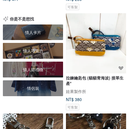
可客製
你是不是想找
情人卡片
情人巧克力
情人節禮物
拉鍊鑰匙包 (貓貓青海波) 接單生
產*
情侶裝
娃果製作所
NT$ 380
可客製