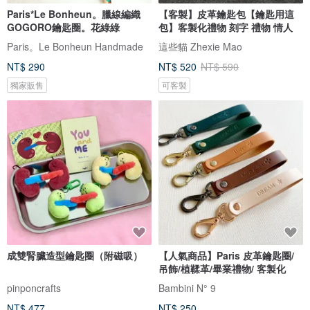
Paris*Le Bonheun。臘線編織
【客製】皮革鑰匙包【鑰匙用這
GOGORO鑰匙圈。花綠綠
包】客製化禮物 刻字 禮物 情人
Paris。Le Bonheun Handmade
這些貓 Zhexie Mao
NT$ 290
NT$ 520
NT$ 590
獨家販售
可客製
成雙腎臟造型鑰匙圈（附磁吸）
【人氣商品】Paris 皮革鑰匙圈/
吊飾/植鞣革/畢業禮物/ 客製化
pinponcrafts
Bambini N° 9
NT$ 477
NT$ 250