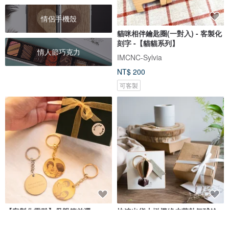
情侶手機殼
貓咪相伴鑰匙圈(一對入) - 客製化
刻字 -【貓貓系列】
情人節巧克力
IMCNC-Sylvia
NT$ 200
可客製
【客製化雷雕】母親節首選
快速出貨丨橄欖綠皮革熱氣球鑰
35mm客製化照片紀念鑰匙圈 情
匙圈丨客製打字丨情人節禮物