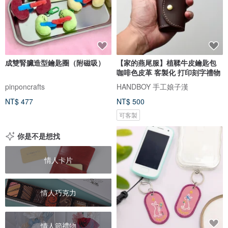
成雙腎臟造型鑰匙圈（附磁吸）
【家的燕尾服】植鞣牛皮鑰匙包
咖啡色皮革 客製化 打印刻字禮物
pinponcrafts
HANDBOY 手工娘子漢
NT$ 477
NT$ 500
可客製
你是不是想找
情人卡片
情人巧克力
情人節禮物