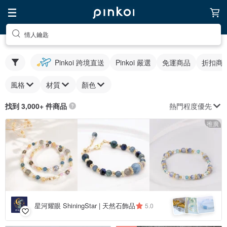
情人鑰匙
Pinkoi 跨境直送
Pinkoi 嚴選
免運商品
折扣商
風格
材質
顏色
熱門程度優先
找到 3,000+ 件商品
推廣
星河耀眼 ShiningStar | 天然石飾品
5.0