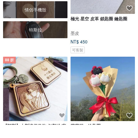
情侶手機殼
極光 星空 皮革 鎖匙圈 鑰匙圈
特斯拉
墨皮
NT$ 450
可客製
88 折
【訂製】木製情侶吊飾-似顏繪/客
花花貓。鑰匙圈。
製化文字