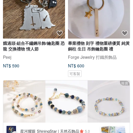
餓過頭‧組合不鏽鋼吊飾/鑰匙圈 恐
畢業禮物 刻字 禮物重磅優質 純黃
龍 交換禮物 情人節
銅柱 生日 吊飾鑰匙圈 禮
Peej
Forge Jewelry 打鐵所飾品
NT$ 590
NT$ 600
可客製
推廣
星河耀眼 ShiningStar | 天然石飾品
5.0