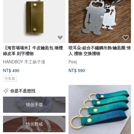
【海苔塌塌米】牛皮鑰匙包 橄欖
咬耳朵‧組合不鏽鋼吊飾/鑰匙圈 情
綠皮革 刻字禮物
人 禮物 交換禮物
HANDBOY 手工娘子漢
Peej
NT$ 490
NT$ 590
可客製
你是不是想找
情侶手環
情侶對戒