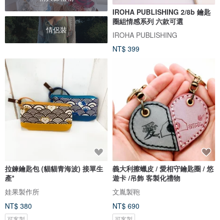
IROHA PUBLISHING 2/8b 鑰匙
圈組情感系列 六款可選
情侶裝
IROHA PUBLISHING
NT$ 399
拉鍊鑰匙包 (貓貓青海波) 接單生
義大利擦蠟皮 / 愛相守鑰匙圈 / 悠
產*
遊卡 /吊飾 客製化禮物
娃果製作所
文胤製鞄
NT$ 380
NT$ 690
可客製
可客製