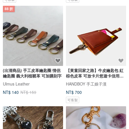
88 折
(出清商品) 手工皮革鑰匙圈 情侶
【黃童回家之路】牛皮鑰匙包 紅
鑰匙圈 義大利植鞣革 可加購刻字
棕色皮革 可放卡片悠遊卡信用卡
客製刻字當禮物 情人節 禮物
Ulmus Leather
HANDBOY 手工娘子漢
NT$ 140
NT$ 159
NT$ 700
可客製