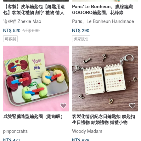
【客製】皮革鑰匙包【鑰匙用這
Paris*Le Bonheun。臘線編織
包】客製化禮物 刻字 禮物 情人
GOGORO鑰匙圈。花綠綠
這些貓 Zhexie Mao
Paris。Le Bonheun Handmade
NT$ 520
NT$ 590
NT$ 290
可客製
獨家販售
成雙腎臟造型鑰匙圈（附磁吸）
客製化情侶紀念日鑰匙扣 鎖匙扣
生日禮物 結婚禮物 婚禮小物
pinponcrafts
Woody Madam
NT$ 477
NT$ 929