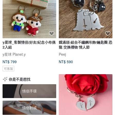
y星球_客製情侶/好友/紀念小布偶
餓過頭‧組合不鏽鋼吊飾/鑰匙圈 恐
2入組
龍 交換禮物 情人節
y星球 Planet.y
Peej
NT$ 799
NT$ 590
可客製
你是不是想找
情侶手環
情侶對戒