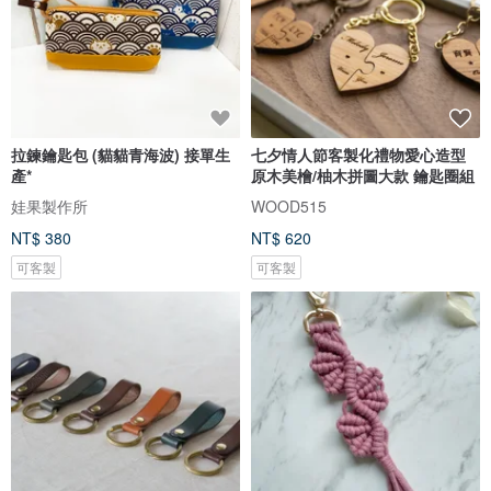
拉鍊鑰匙包 (貓貓青海波) 接單生
七夕情人節客製化禮物愛心造型
產*
原木美檜/柚木拼圖大款 鑰匙圈組
娃果製作所
WOOD515
NT$ 380
NT$ 620
可客製
可客製