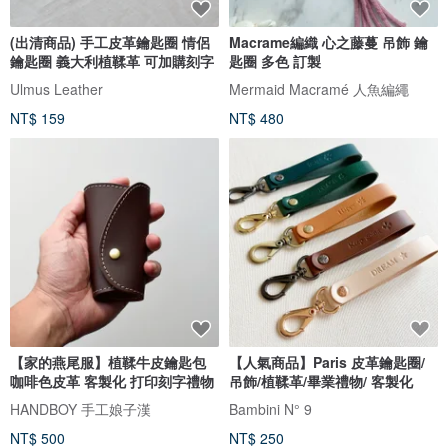
(出清商品) 手工皮革鑰匙圈 情侶
Macrame編織 心之藤蔓 吊飾 鑰
鑰匙圈 義大利植鞣革 可加購刻字
匙圈 多色 訂製
Ulmus Leather
Mermaid Macramé 人魚編繩
NT$ 159
NT$ 480
【家的燕尾服】植鞣牛皮鑰匙包
【人氣商品】Paris 皮革鑰匙圈/
咖啡色皮革 客製化 打印刻字禮物
吊飾/植鞣革/畢業禮物/ 客製化
HANDBOY 手工娘子漢
Bambini N° 9
NT$ 500
NT$ 250