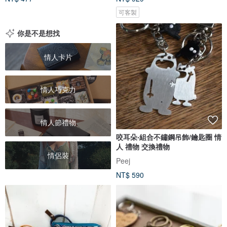
可客製
你是不是想找
情人卡片
情人巧克力
情人節禮物
咬耳朵‧組合不鏽鋼吊飾/鑰匙圈 情
人 禮物 交換禮物
情侶裝
Peej
NT$ 590