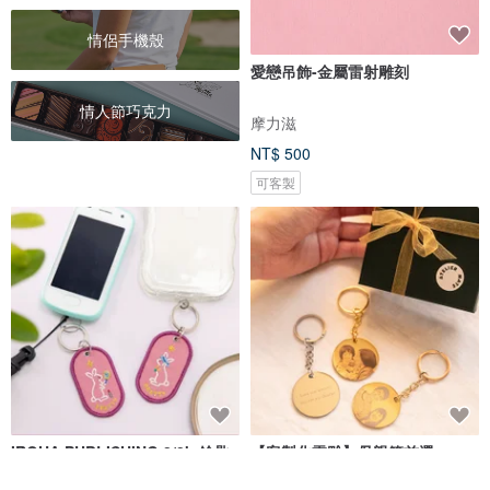
情侶手機殼
愛戀吊飾-金屬雷射雕刻
情人節巧克力
摩力滋
NT$ 500
可客製
IROHA PUBLISHING 2/8b 鑰匙
【客製化雷雕】母親節首選
圈組情感系列 六款可選
35mm客製化照片紀念鑰匙圈 情