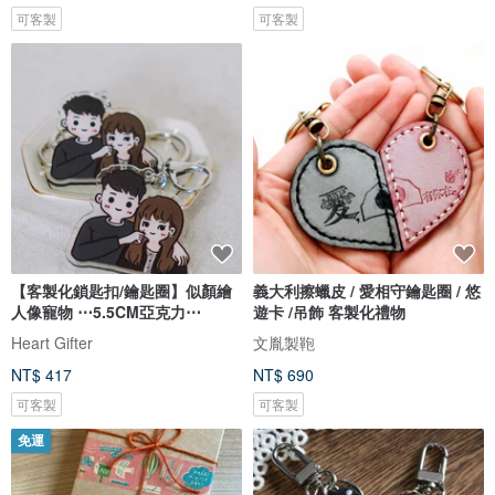
可客製
可客製
【客製化鎖匙扣/鑰匙圈】似顏繪
義大利擦蠟皮 / 愛相守鑰匙圈 / 悠
人像寵物 ⋯5.5CM亞克力⋯
遊卡 /吊飾 客製化禮物
Heart Gifter
文胤製鞄
NT$ 417
NT$ 690
可客製
可客製
免運