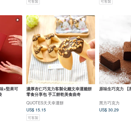
可客製
可客製
原味+堅果可
濃厚杏仁巧克力客製化籤文幸運籤餅
原味生巧克力 【
袋
零食分享包 手工餅乾美食曲奇
QUOTES天天幸運餅
黑方巧克力
US$ 15.15
US$ 30.29
可客製