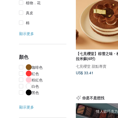
植物．花
真皮
棉
顯示更多
【七見櫻堂】棕雪之味・
顏色
拉米蘇(6吋)
七見櫻堂 甜點專賣
咖啡色
US$ 33.41
紅色
粉紅色
白色
黑色
你是不是想找
顯示更多
情人節巧克力