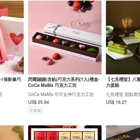
-1張影像巧
閃耀蹦蹦(含餡)巧克力系列(7入)禮盒-
【七見櫻堂】八重
CoCa MaMa 巧克力工坊
力蛋糕
店
CoCa MaMa 可可女神巧克力工坊
七見櫻堂 甜點專
US$ 25.84
US$ 18.27
可客製