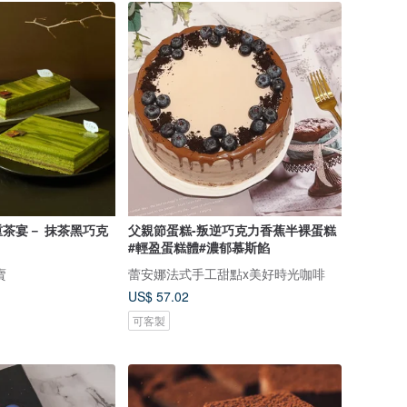
茶宴－ 抹茶黑巧克
父親節蛋糕-叛逆巧克力香蕉半裸蛋糕
#輕盈蛋糕體#濃郁慕斯餡
賣
蕾安娜法式手工甜點x美好時光咖啡
US$ 57.02
可客製