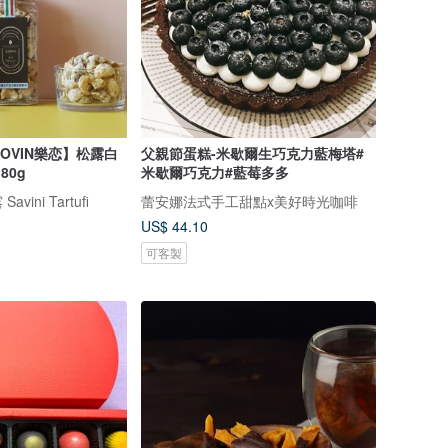
LOVIN樂恋】松露白
父親節蛋糕-米歇爾生巧克力藍梅塔#
80g
米歇爾巧克力#藍莓多多
ini Tartufi
蕾安娜法式手工甜點x美好時光咖啡
US$ 44.10
可客製