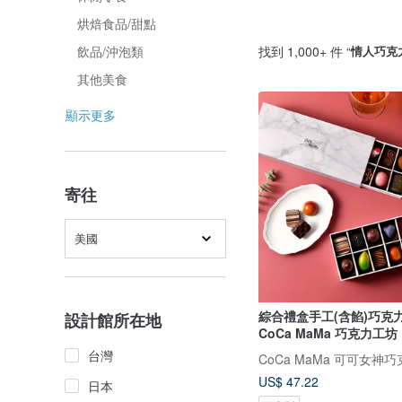
烘焙食品/甜點
找到 1,000+ 件 “
情人巧克
飲品/沖泡類
其他美食
顯示更多
寄往
美國
綜合禮盒手工(含餡)巧克力(
設計館所在地
CoCa MaMa 巧克力工坊
台灣
CoCa MaMa 可可女神
US$ 47.22
日本