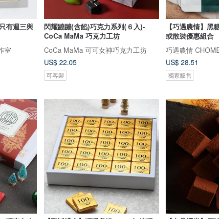
)只有週三與
閃耀蹦蹦(含餡)巧克力系列(６入)-
【巧遇農情】黑
CoCa MaMa 巧克力工坊
或散裝優惠組合
工作室
CoCa MaMa 可可女神巧克力工坊
巧遇農情 CHOME
US$ 22.05
US$ 28.51
可客製
獨家販售