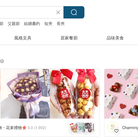
節
父親節
結婚書約
短夾
長夾
風格文具
居家餐廚
品味美食
5
+
物・花束禮物
Charm
5.0
(1,902)