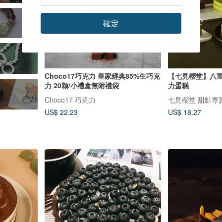
確定
Choco17巧克力 皇家經典85%生巧克
【七見櫻堂】八重
力 20顆/小禮盒無附禮袋
力蛋糕
Choco17 巧克力
七見櫻堂 甜點專
US$ 22.23
US$ 18.27