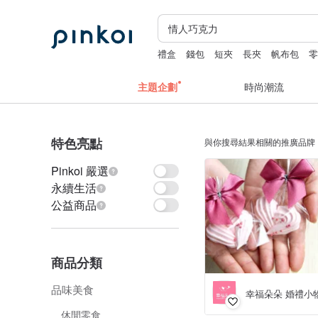
禮盒
錢包
短夾
長夾
帆布包
主題企劃
時尚潮流
特色亮點
與你搜尋結果相關的推廣品牌
Pinkoi 嚴選
永續生活
公益商品
商品分類
品味美食
幸福朵朵 婚禮小
休閒零食