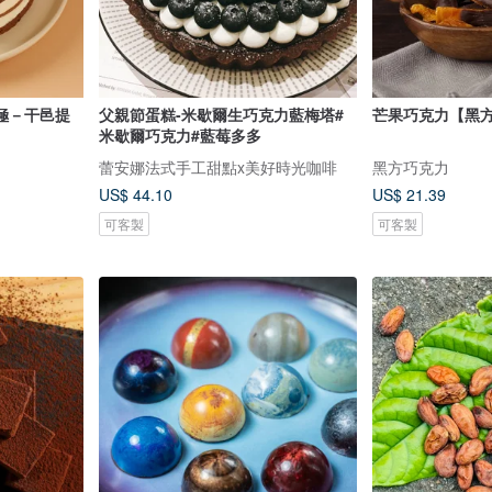
極－干邑提
父親節蛋糕-米歇爾生巧克力藍梅塔#
芒果巧克力【黑
米歇爾巧克力#藍莓多多
蕾安娜法式手工甜點x美好時光咖啡
黑方巧克力
US$ 44.10
US$ 21.39
可客製
可客製