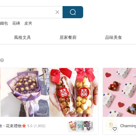
零錢包
花磚
皮夾
風格文具
居家餐廚
品味美食
5
+
物・花束禮物
Charm
5.0
(1,902)