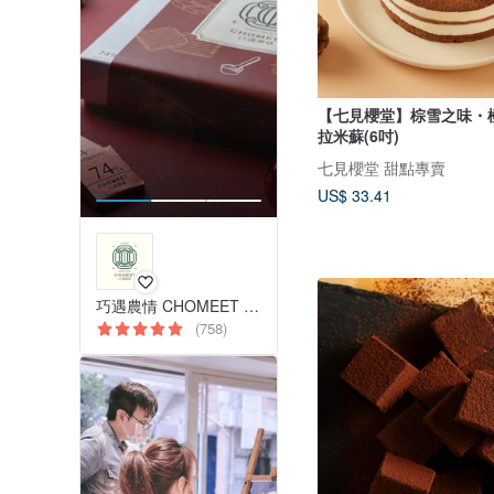
【七見櫻堂】棕雪之味・
拉米蘇(6吋)
七見櫻堂 甜點專賣
US$ 33.41
巧遇農情 CHOMEET CHOCOLATE
(758)