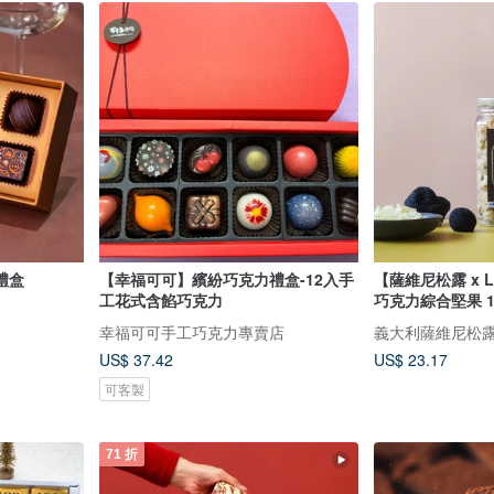
禮盒
【幸福可可】繽紛巧克力禮盒-12入手
【薩維尼松露 x 
工花式含餡巧克力
巧克力綜合堅果 1
幸福可可手工巧克力專賣店
義大利薩維尼松露 Sav
US$ 37.42
US$ 23.17
可客製
71 折