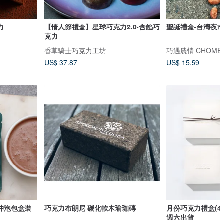
力
【情人節禮盒】星球巧克力2.0-含餡巧
聖誕禮盒-台灣夜
克力
香草騎士巧克力工坊
巧遇農情 CHOME
US$ 37.87
US$ 15.59
沖泡包盒裝
巧克力布朗尼 碳化軟木瑜珈磚
月份巧克力禮盒(
週六出貨