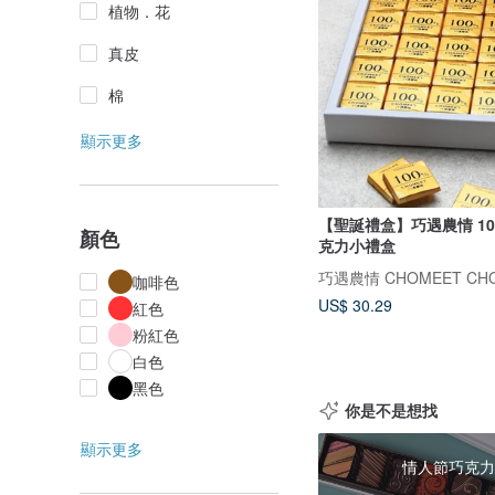
植物．花
真皮
棉
顯示更多
【聖誕禮盒】巧遇農情 1
顏色
克力小禮盒
巧遇農情 CHOMEET CHO
咖啡色
US$ 30.29
紅色
粉紅色
白色
黑色
你是不是想找
顯示更多
情人節巧克力