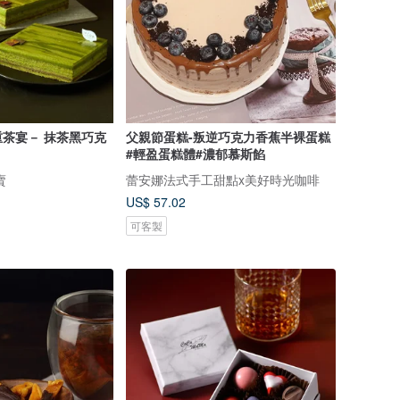
茶宴－ 抹茶黑巧克
父親節蛋糕-叛逆巧克力香蕉半裸蛋糕
#輕盈蛋糕體#濃郁慕斯餡
賣
蕾安娜法式手工甜點x美好時光咖啡
US$ 57.02
可客製