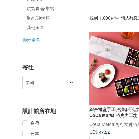
烘焙食品/甜點
找到 1,000+ 件 “
情人巧克
飲品/沖泡類
其他美食
顯示更多
寄往
美國
綜合禮盒手工(含餡)巧克力(
設計館所在地
CoCa MaMa 巧克力工坊
台灣
CoCa MaMa 可可女神
US$ 47.22
日本