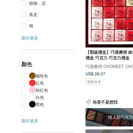
植物．花
真皮
棉
顯示更多
【聖誕禮盒】巧遇農情 
禮盒 巧克力 巧克力禮盒
顏色
巧遇農情 CHOMEET CHO
US$ 28.07
咖啡色
獨家販售
紅色
粉紅色
白色
你是不是想找
黑色
情人節巧克力
顯示更多