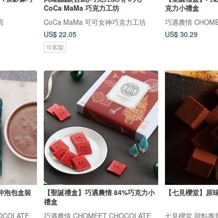
CoCa MaMa 巧克力工坊
克力小禮盒
店
CoCa MaMa 可可女神巧克力工坊
巧遇農情 CHOME
US$ 22.05
US$ 30.29
可客製
沖泡包盒裝
【聖誕禮盒】巧遇農情 84%巧克力小
【七見櫻堂】原
禮盒
COLATE
巧遇農情 CHOMEET CHOCOLATE
七見櫻堂 甜點專