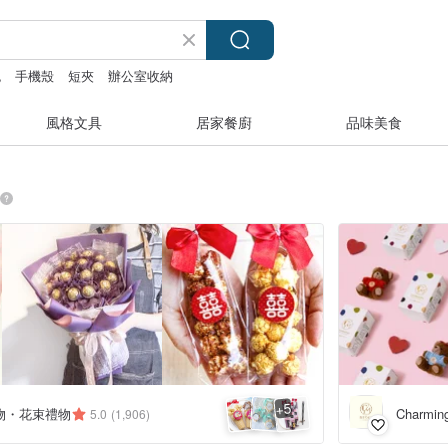
包
手機殼
短夾
辦公室收納
風格文具
居家餐廚
品味美食
5
+
物・花束禮物
Charm
5.0
(1,906)