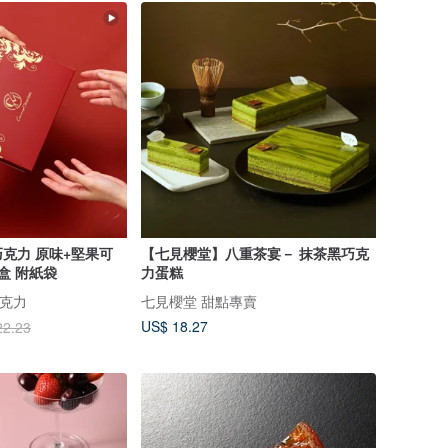
名巧克力 原味+堅果可
【七見櫻堂】八重茶宴－ 抹茶黑巧克
盒 附紙袋
力蛋糕
巧克力
七見櫻堂 甜點專賣
US$ 18.27
22.23