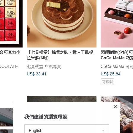
綜合巧克力小
【七見櫻堂】棕雪之味・極－干邑提
閃耀蹦蹦(含餡)巧
拉米蘇(6吋)
CoCa MaMa 
COLATE
七見櫻堂 甜點專賣
CoCa MaMa
US$ 33.41
US$ 25.84
可客製
我們建議的瀏覽環境