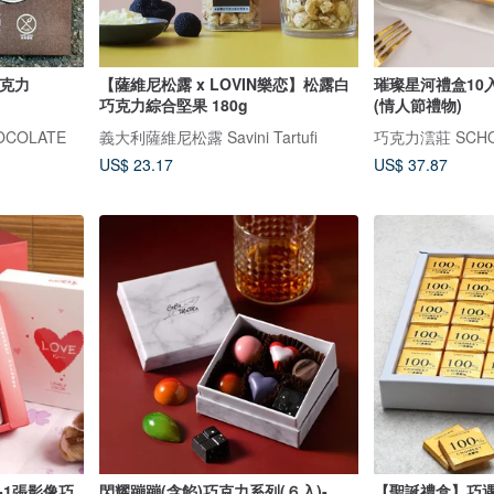
巧克力
【薩維尼松露 x LOVIN樂恋】松露白
璀璨星河禮盒10
巧克力綜合堅果 180g
(情人節禮物)
COLATE
義大利薩維尼松露 Savini Tartufi
巧克力澐莊 SCHO
US$ 23.17
US$ 37.87
-1張影像巧
閃耀蹦蹦(含餡)巧克力系列(６入)-
【聖誕禮盒】巧遇