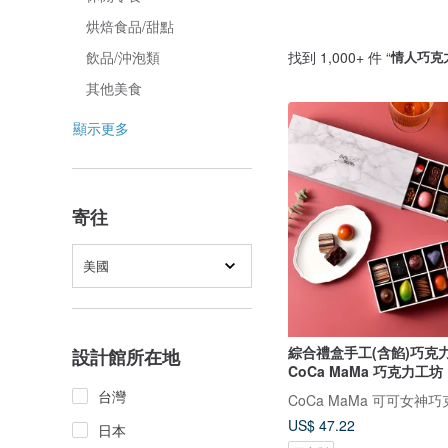
烘焙食品/甜點
找到 1,000+ 件 “
情人巧克
飲品/沖泡類
其他美食
顯示更多
寄往
美國
綜合禮盒手工(含餡)巧克力(
設計館所在地
CoCa MaMa 巧克力工坊
台灣
CoCa MaMa 可可女神
US$ 47.22
日本