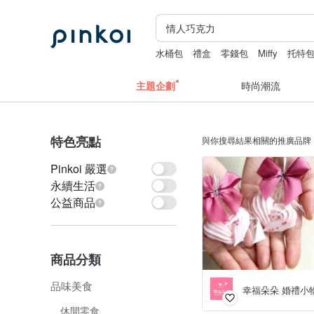
水桶包
禮盒
零錢包
Miffy
托特
主題企劃
時尚潮流
特色亮點
與你搜尋結果相關的推廣品牌
Pinkoi 嚴選
永續生活
公益商品
商品分類
品味美食
幸福朵朵 婚禮小
休閒零食