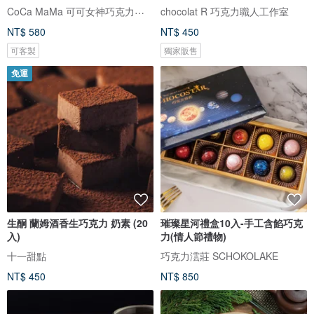
CoCa MaMa 可可女神巧克力工坊
chocolat R 巧克力職人工作室
NT$ 580
NT$ 450
可客製
獨家販售
免運
生酮 蘭姆酒香生巧克力 奶素 (20
璀璨星河禮盒10入-手工含餡巧克
入)
力(情人節禮物)
十一甜點
巧克力澐莊 SCHOKOLAKE
NT$ 450
NT$ 850