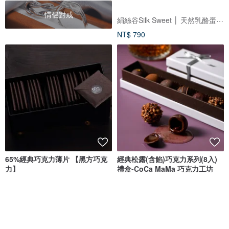
情侶對戒
絹絲谷Silk Sweet │ 天然乳酪蛋糕 頂級莊園巧克力
NT$ 790
65%經典巧克力薄片 【黑方巧克
經典松露(含餡)巧克力系列(8入)
力】
禮盒-CoCa MaMa 巧克力工坊
CoCa MaMa 可可女神巧克力工坊
黑方巧克力
NT$ 900
NT$ 580
可客製
可客製