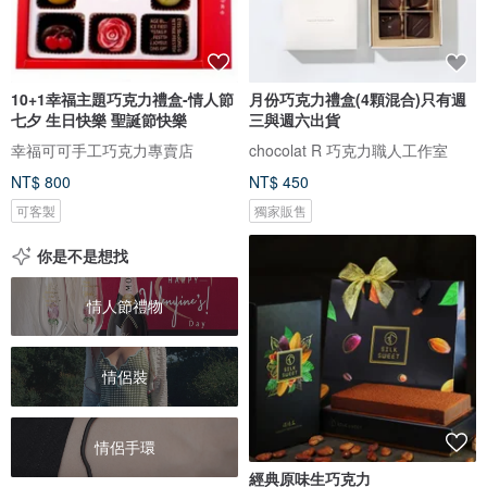
10+1幸福主題巧克力禮盒-情人節
月份巧克力禮盒(4顆混合)只有週
七夕 生日快樂 聖誕節快樂
三與週六出貨
幸福可可手工巧克力專賣店
chocolat R 巧克力職人工作室
NT$ 800
NT$ 450
可客製
獨家販售
你是不是想找
情人節禮物
情侶裝
情侶手環
經典原味生巧克力