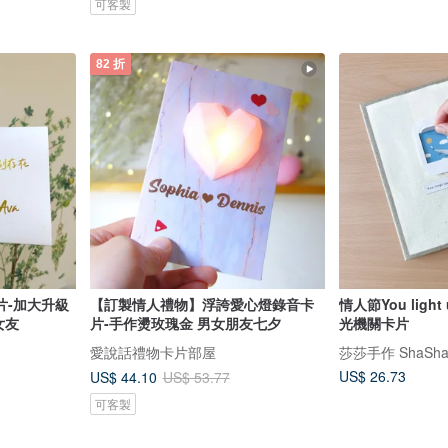
可客製
82 折
片-加大升級
【訂製情人禮物】浮誇愛心燈錄音卡
情人節You light
女友
片-手作燙玫瑰金 男女朋友七夕
光機關卡片
愛說話禮物卡片部屋
莎莎手作 ShaSha
US$ 26.73
US$ 44.10
US$ 53.77
可客製