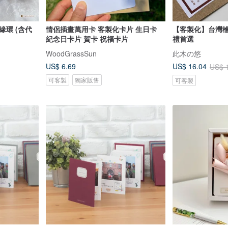
緣環 (含代
情侶插畫萬用卡 客製化卡片 生日卡
【客製化】台灣檜木
紀念日卡片 賀卡 祝福卡片
禮首選
WoodGrassSun
此木の悠
US$ 6.69
US$ 16.04
US$ 
可客製
獨家販售
可客製