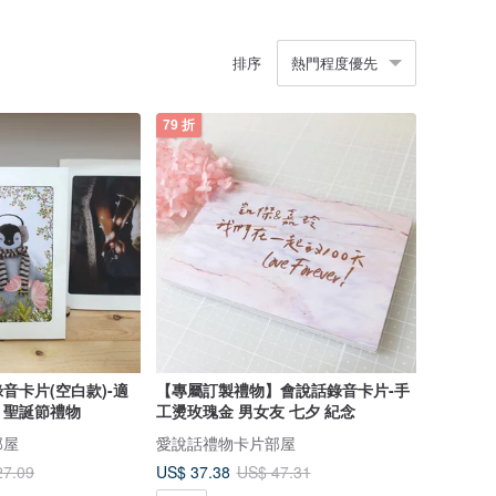
排序
熱門程度優先
79 折
音卡片(空白款)-適
【專屬訂製禮物】會說話錄音卡片-手
、聖誕節禮物
工燙玫瑰金 男女友 七夕 紀念
部屋
愛說話禮物卡片部屋
US$ 37.38
27.09
US$ 47.31