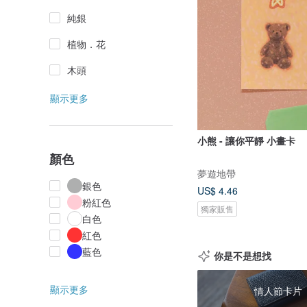
純銀
植物．花
木頭
顯示更多
小熊 - 讓你平靜 小畫卡
顏色
夢遊地帶
銀色
US$ 4.46
粉紅色
獨家販售
白色
紅色
藍色
你是不是想找
顯示更多
情人節卡片