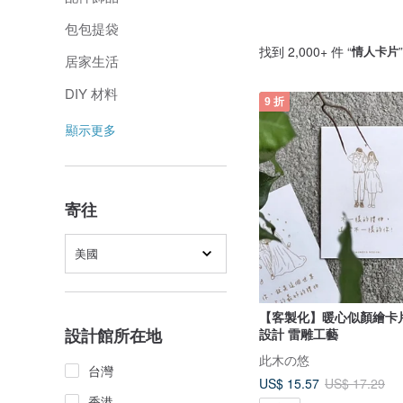
包包提袋
找到 2,000+ 件 “
情人卡片
居家生活
DIY 材料
9 折
顯示更多
寄往
美國
【客製化】暖心似顏繪卡
設計館所在地
設計 雷雕工藝
此木の悠
台灣
US$ 15.57
US$ 17.29
香港