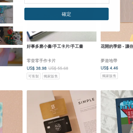
確定
好事多磨小書/手工卡片/手工書
花開的季節 - 讓
零壹零手作卡片
夢遊地帶
US$ 4.46
US$ 38.98
US$ 55.68
獨家販售
可客製
獨家販售