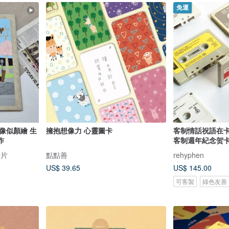
免運
像似顏繪 生
擁抱想像力 心靈圖卡
客制情話祝語在卡
作
客制週年紀念贺卡
卡片
點點善
rehyphen
US$ 39.65
US$ 145.00
可客製
綠色友善