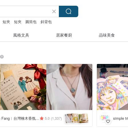
短夾
短夾
圓筒包
斜背包
風格文具
居家餐廚
品味美食
檜山坊 Kuai Shan Fang︱台灣檜木香氛領導品牌，療癒森林
simple
5.0
(1,337)