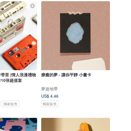
带里 |情人浪漫禮物
療癒的夢 - 讓你平靜 小畫卡
10张超值套
夢遊地帶
US$ 4.46
獨家販售
獨家販售