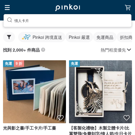
情人卡片
Pinkoi 跨境直送
Pinkoi 嚴選
免運商品
折扣商
熱門程度優先
找到 2,000+ 件商品
免運
9 折
免運
光與影之書/手工卡片/手工書
【客製化禮物】木製立體卡片/比
翼雙飛/免費刻字/情人節/生日卡片