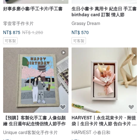
好事多磨小書/手工卡片/手工書
生日小書卡 萬用卡 紀念日 手工書
birthday card 訂製 情人節
零壹零手作卡片
Grassy Dream
NT$ 875
NT$ 1,250
NT$ 570
可客製
可客製
【預購】客製化手工書 人像似顏
HARVEST丨永生花束卡片・附提
繪 生日週年紀念情侶情人節手作
袋丨生日卡片 情人節 告白卡片 週
年
Unique card客製化手作卡片
HARVEST 小春日和