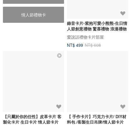
情人節禮物卡
錄音卡片-紫抱可愛小熊熊-生日情
人節創意禮物 驚喜禮物 浪漫禮物
愛說話禮物卡片部屋
NT$ 499
NT$ 608
【只屬於你的任性】皮革卡片 客
【 手作卡片】巧克力卡片/ DIY材
製化卡片 生日卡片 情人節卡片
料包 /客製生日吊牌/情人節卡片
HANDBOY 手工娘子漢
月盒兔 Handmade