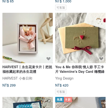
NT$ 65
NT$ 1,000
可客製
HARVEST丨永生花束卡片丨把祝
You & Me 你和我 情人節 手工卡
福收藏起來的永生花禮
片 Valentine's Day Card 橄欖綠
HARVEST 小春日和
Ying Design
NT$ 299
NT$ 420
可客製
免運
9 折