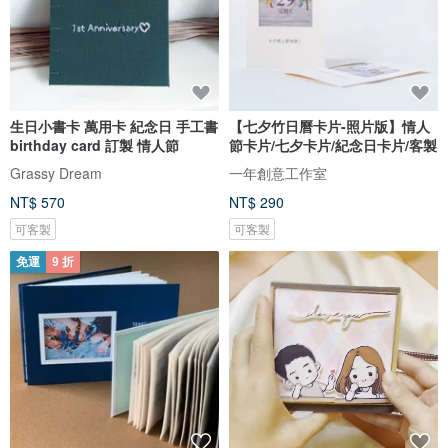
生日小書卡 萬用卡 紀念日 手工書
【七夕竹日曆卡片-照片版】情人
birthday card 訂製 情人節
節卡片/七夕卡片/紀念日卡片/客製
Grassy Dream
一年創意工作室
NT$ 570
NT$ 290
可客製
可客製
免運
9 折