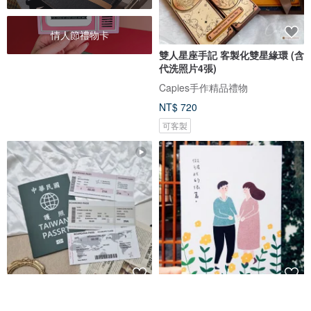
情人節禮物卡
雙人星座手記 客製化雙星緣環 (含
代洗照片4張)
Capies手作精品禮物
NT$ 720
可客製
【現貨】護照機票手工卡片 文字
明信片-做彼此的依靠
款 情人節生日禮物手作機關週年