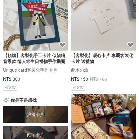
【預購】客製化手工卡片 似顏繪
【客製化】暖心卡片 專屬客製化
背景款 情人節生日禮物手作機關
卡片 送禮物
Unique card客製化手作卡片
此木の悠
NT$ 300
NT$ 150
NT$ 166
可客製
可客製
你是不是想找
浪漫卡片
刻字卡片