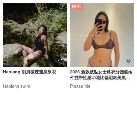
88 折
Haolang 削肩微辣連身泳衣
2026 新款波點女士泳衣分體假兩
件雙帶性感印花比基尼歐美風辣
妹
Haolang swim
Please Me
NT$ 1,580
NT$ 480
NT$ 545
免運
88 折