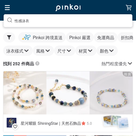
性感泳衣
Pinkoi 跨境直送
Pinkoi 嚴選
免運商品
折扣商
泳衣樣式
風格
尺寸
材質
顏色
熱門程度優先
找到 252 件商品
推廣
星河耀眼 ShiningStar | 天然石飾品
5.0