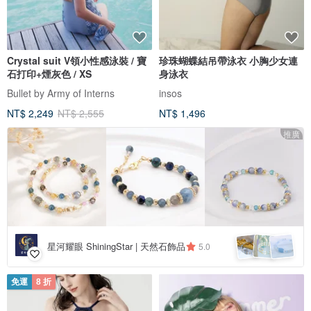
Crystal suit V領小性感泳裝 / 寶
珍珠蝴蝶結吊帶泳衣 小胸少女連
石打印+煙灰色 / XS
身泳衣
Bullet by Army of Interns
insos
NT$ 2,249
NT$ 2,555
NT$ 1,496
推廣
星河耀眼 ShiningStar | 天然石飾品
5.0
免運
8 折