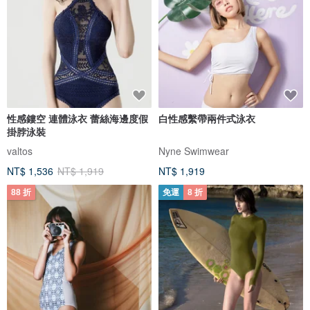
性感鏤空 連體泳衣 蕾絲海邊度假
白性感繫帶兩件式泳衣
掛脖泳裝
valtos
Nyne Swimwear
NT$ 1,536
NT$ 1,919
NT$ 1,919
88 折
免運
8 折