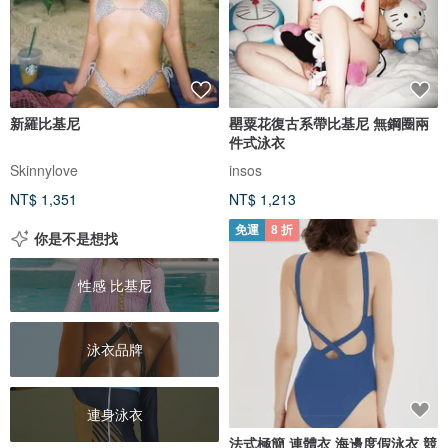
新羅比基尼
罌粟花復古系帶比基尼 無鋼圈兩
件式泳衣
Skinnylove
insos
NT$ 1,351
NT$ 1,213
免運
8 折
你是不是想找
性感 比基尼
泳衣品牌
連身泳衣
法式極簡 連體衣 海邊度假泳衣 競