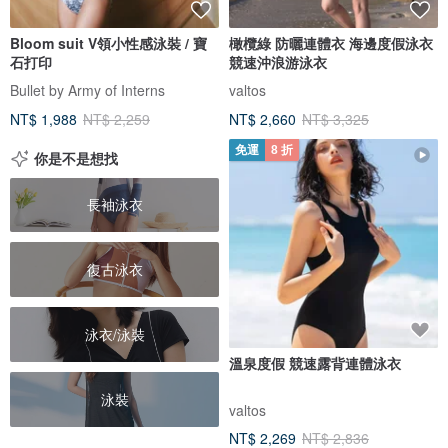
Bloom suit V領小性感泳裝 / 寶
橄欖綠 防曬連體衣 海邊度假泳衣
石打印
競速沖浪游泳衣
Bullet by Army of Interns
valtos
NT$ 1,988
NT$ 2,259
NT$ 2,660
NT$ 3,325
免運
8 折
你是不是想找
長袖泳衣
復古泳衣
泳衣/泳裝
溫泉度假 競速露背連體泳衣
泳裝
valtos
NT$ 2,269
NT$ 2,836