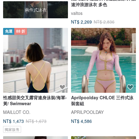
速沖浪游泳衣 多色
兩件式泳衣
valtos
NT$ 2,269
NT$ 2,836
免運
88 折
性感甜美交叉露背連身泳裝/海軍-
Aprilpoolday CHLOE 三件式泳
黃/ Swimwear
裝套組
MAILLOT CO.
APRILPOOLDAY
NT$ 1,473
NT$ 1,673
NT$ 4,586
獨家販售