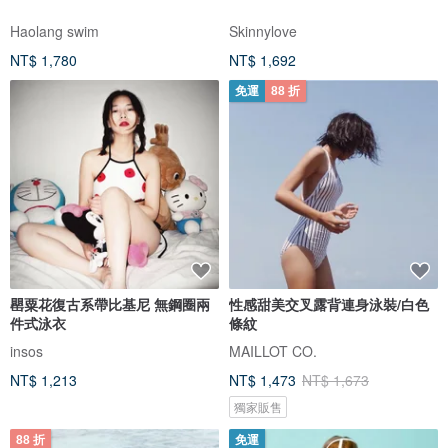
Haolang swim
Skinnylove
NT$ 1,780
NT$ 1,692
免運
88 折
罌粟花復古系帶比基尼 無鋼圈兩
性感甜美交叉露背連身泳裝/白色
件式泳衣
條紋
insos
MAILLOT CO.
NT$ 1,213
NT$ 1,473
NT$ 1,673
獨家販售
88 折
免運