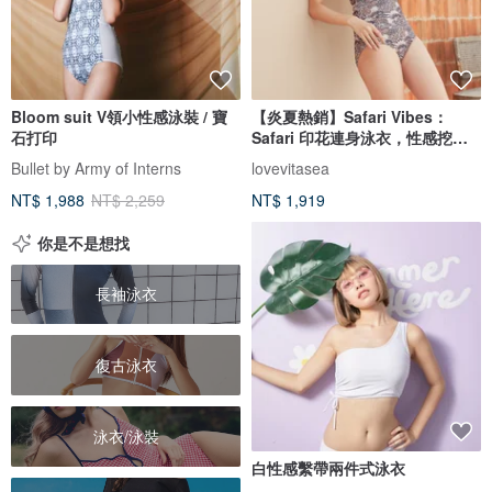
Bloom suit V領小性感泳裝 / 寶
【炎夏熱銷】Safari Vibes：
石打印
Safari 印花連身泳衣，性感挖空
設計
Bullet by Army of Interns
lovevitasea
NT$ 1,988
NT$ 2,259
NT$ 1,919
你是不是想找
長袖泳衣
復古泳衣
泳衣/泳裝
白性感繫帶兩件式泳衣