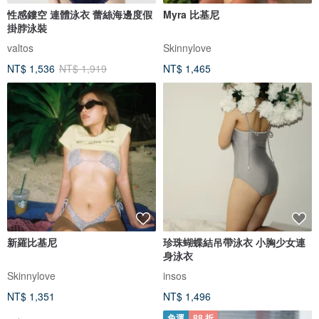
性感鏤空 連體泳衣 蕾絲海邊度假
Myra 比基尼
掛脖泳裝
valtos
Skinnylove
NT$ 1,536
NT$ 1,919
NT$ 1,465
新羅比基尼
珍珠蝴蝶結吊帶泳衣 小胸少女連
身泳衣
Skinnylove
insos
NT$ 1,351
NT$ 1,496
免運
88 折