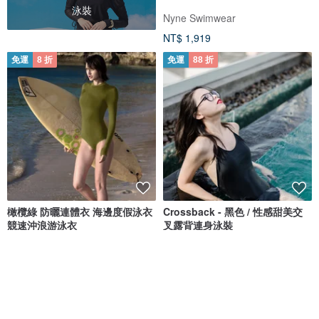
泳裝
Nyne Swimwear
NT$ 1,919
免運
8 折
免運
88 折
橄欖綠 防曬連體衣 海邊度假泳衣
Crossback - 黑色 / 性感甜美交
競速沖浪游泳衣
叉露背連身泳裝
valtos
MAILLOT CO.
NT$ 2,660
NT$ 3,325
NT$ 1,473
NT$ 1,673
獨家販售