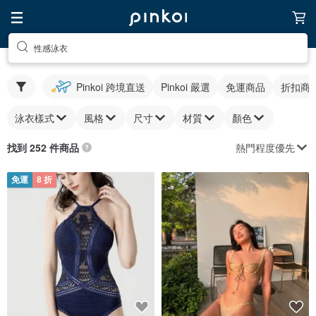
性感泳衣
Pinkoi 跨境直送
Pinkoi 嚴選
免運商品
折扣商
泳衣樣式
風格
尺寸
材質
顏色
熱門程度優先
找到 252 件商品
免運
8 折