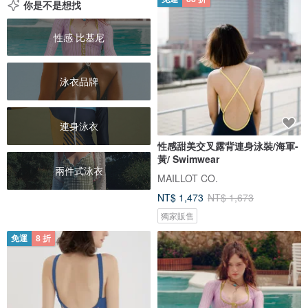
你是不是想找
性感 比基尼
泳衣品牌
連身泳衣
性感甜美交叉露背連身泳裝/海軍-
黃/ Swimwear
兩件式泳衣
MAILLOT CO.
NT$ 1,473
NT$ 1,673
獨家販售
免運
8 折