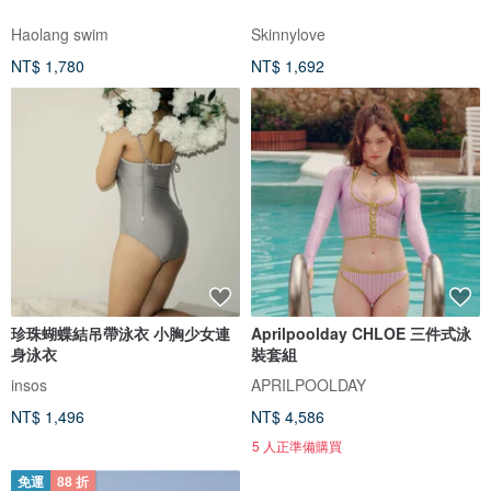
Haolang swim
Skinnylove
NT$ 1,780
NT$ 1,692
珍珠蝴蝶結吊帶泳衣 小胸少女連
Aprilpoolday CHLOE 三件式泳
身泳衣
裝套組
insos
APRILPOOLDAY
NT$ 1,496
NT$ 4,586
5 人正準備購買
免運
88 折
免運