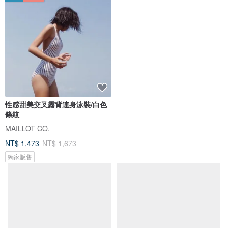
性感甜美交叉露背連身泳裝/白色
MIT 連身三角泳裝
條紋
MAILLOT CO.
莫妮娜 YourstyLe
NT$ 1,473
NT$ 1,673
NT$ 1,880
獨家販售
可客製
88 折
免運
8 折