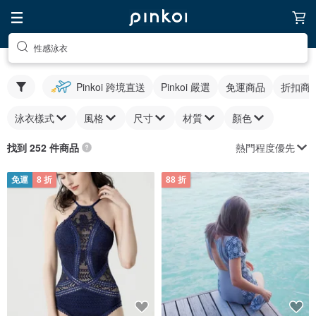
性感泳衣
Pinkoi 跨境直送
Pinkoi 嚴選
免運商品
折扣商
泳衣樣式
風格
尺寸
材質
顏色
熱門程度優先
找到 252 件商品
免運
8 折
88 折