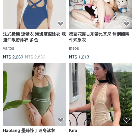
法式極簡 連體衣 海邊度假泳衣 競
罌粟花復古系帶比基尼 無鋼圈兩
速沖浪游泳衣 多色
件式泳衣
valtos
insos
NT$ 2,269
NT$ 2,836
NT$ 1,213
Haolang 墨綠辣丁連身泳衣
Kira