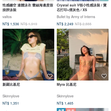
性感鏤空 連體泳衣 蕾絲海邊度假
Crystal suit V領小性感泳裝 / 寶
掛脖泳裝
石打印+煙灰色 / XS
valtos
Bullet by Army of Interns
NT$ 1,536
NT$ 1,919
NT$ 2,249
NT$ 2,555
新羅比基尼
Myra 比基尼
Skinnylove
Skinnylove
NT$ 1,351
NT$ 1,465
免運
88 折