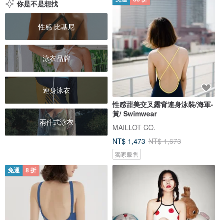
你是不是想找
性感 比基尼
泳衣品牌
連身泳衣
性感甜美交叉露背連身泳裝/海軍-
黃/ Swimwear
兩件式泳衣
MAILLOT CO.
NT$ 1,473
NT$ 1,673
獨家販售
免運
8 折