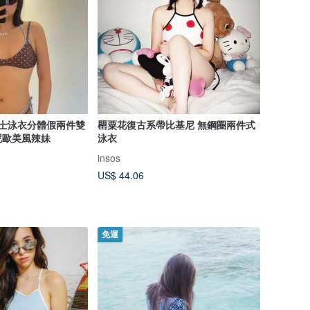
點女士泳衣分體假兩件雙
罌粟花復古系帶比基尼 無鋼圈兩件式
尼歐美風辣妹
泳衣
insos
US$ 44.06
免運