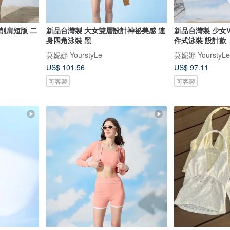
削肩短版 二
新品台灣製 大女雙層設計神祕美感 連
新品台灣製 少女
身四角泳裝 黑
件式泳裝 設計款
莫妮娜 YourstyLe
莫妮娜 YourstyLe
US$ 101.56
US$ 97.11
可客製
可客製