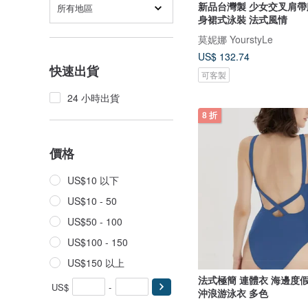
新品台灣製 少女交叉肩帶
所有地區
身裙式泳裝 法式風情
莫妮娜 YourstyLe
US$ 132.74
快速出貨
可客製
24 小時出貨
8 折
價格
US$10 以下
US$10 - 50
US$50 - 100
US$100 - 150
US$150 以上
法式極簡 連體衣 海邊度
US$
-
沖浪游泳衣 多色