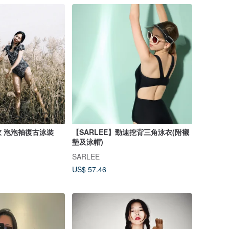
 泡泡袖復古泳裝
【SARLEE】勁速挖背三角泳衣(附襯
墊及泳帽)
SARLEE
US$ 57.46