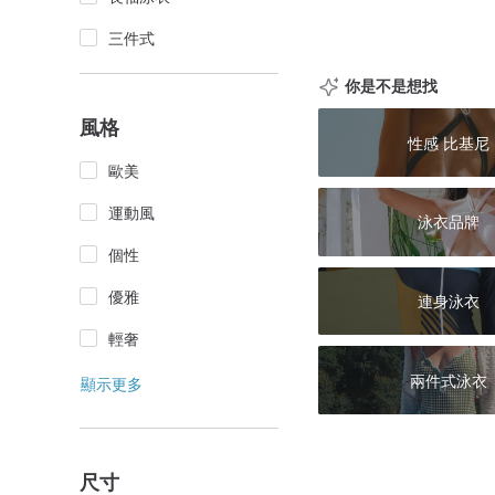
三件式
你是不是想找
風格
性感 比基尼
歐美
運動風
泳衣品牌
個性
優雅
連身泳衣
輕奢
兩件式泳衣
顯示更多
尺寸