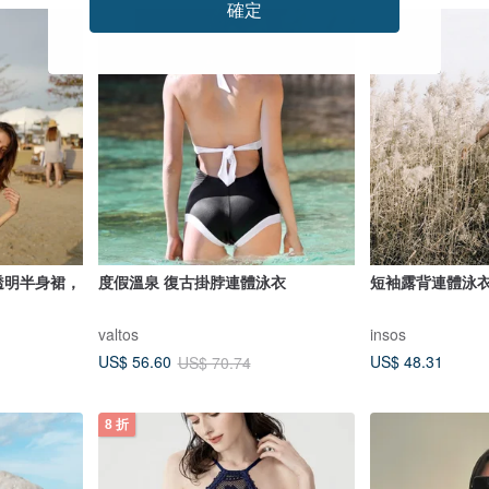
確定
8 折
裝，透明半身裙，
度假溫泉 復古掛脖連體泳衣
短袖露背連體泳衣
valtos
insos
US$ 48.31
US$ 56.60
US$ 70.74
8 折