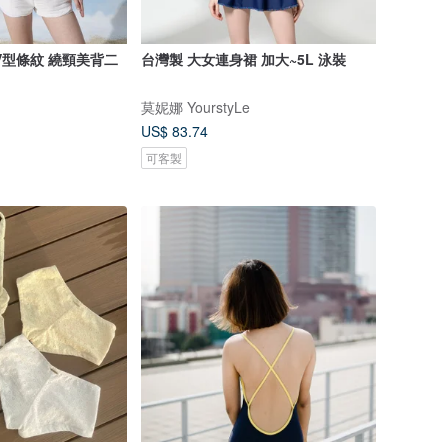
V型條紋 繞頸美背二
台灣製 大女連身裙 加大~5L 泳裝
莫妮娜 YourstyLe
US$ 83.74
可客製