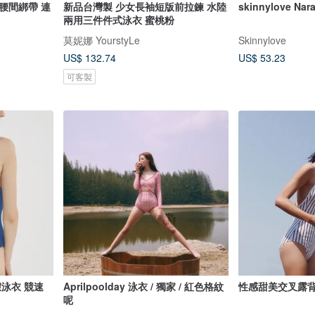
腰間綁帶 連
新品台灣製 少女長袖短版前拉鍊 水陸
skinnylove Nar
兩用三件件式泳衣 蜜桃粉
莫妮娜 YourstyLe
Skinnylove
US$ 132.74
US$ 53.23
可客製
假泳衣 競速
Aprilpoolday 泳衣 / 獨家 / 紅色格紋
性感甜美交叉露背
呢