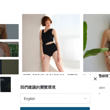
(預購) RECYCLE FABRICS - 下顎套
Haolang 墨綠
裝 - 黑色/一件式泳衣 026BLCK
我們建議的瀏覽環境
Bullet by Army of Interns
Haolang swim
US$ 68.09
US$ 79.29
可客製
綠色友善
獨家販售