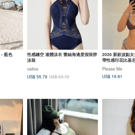
- 藍色
性感鏤空 連體泳衣 蕾絲海邊度假掛脖
2026 新款波
泳裝
帶性感印花比基
valtos
Please Me
US$ 19.81
US$ 55.79
US$ 69.73