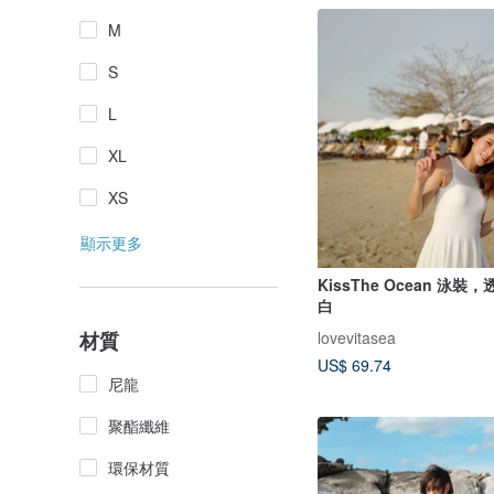
M
S
L
XL
XS
顯示更多
KissThe Ocean 泳
白
lovevitasea
材質
US$ 69.74
尼龍
聚酯纖維
環保材質