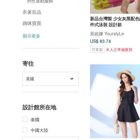
男性運動服飾
衣著良品
新品台灣製 少女灰黑配色
媽咪寶寶
件式泳裝 設計款
莫妮娜 YourstyLe
顯示更多
US$ 83.74
可客製
8 人正準備購買
寄往
美國
設計館所在地
泰國
中國大陸