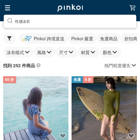
性感泳衣
Pinkoi 跨境直送
Pinkoi 嚴選
免運商品
折扣商
泳衣樣式
風格
尺寸
材質
顏色
熱門程度優先
找到 252 件商品
88 折
免運
8 折