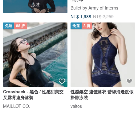
泳裝
Bullet by Army of Interns
NT$ 1,988
NT$ 2,259
免運
88 折
免運
8 折
Crossback - 黑色 / 性感甜美交
性感鏤空 連體泳衣 蕾絲海邊度假
叉露背連身泳裝
掛脖泳裝
MAILLOT CO.
valtos
NT$ 1,473
NT$ 1,673
NT$ 1,536
NT$ 1,919
獨家販售