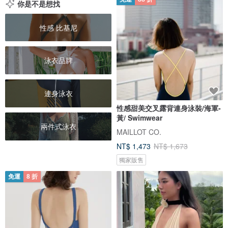
你是不是想找
性感 比基尼
泳衣品牌
連身泳衣
性感甜美交叉露背連身泳裝/海軍-
黃/ Swimwear
兩件式泳衣
MAILLOT CO.
NT$ 1,473
NT$ 1,673
獨家販售
免運
8 折