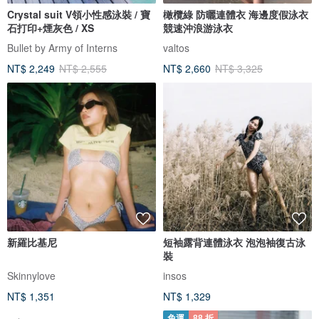
Crystal suit V領小性感泳裝 / 寶
橄欖綠 防曬連體衣 海邊度假泳衣
石打印+煙灰色 / XS
競速沖浪游泳衣
Bullet by Army of Interns
valtos
NT$ 2,249
NT$ 2,555
NT$ 2,660
NT$ 3,325
新羅比基尼
短袖露背連體泳衣 泡泡袖復古泳
裝
Skinnylove
insos
NT$ 1,351
NT$ 1,329
免運
88 折