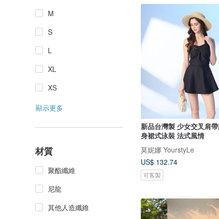
M
S
L
XL
XS
顯示更多
新品台灣製 少女交叉肩帶
身裙式泳裝 法式風情
莫妮娜 YourstyLe
材質
US$ 132.74
聚酯纖維
可客製
尼龍
其他人造纖維