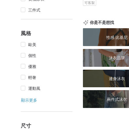
可客製
三件式
你是不是想找
風格
性感 比基尼
歐美
個性
泳衣品牌
優雅
輕奢
連身泳衣
運動風
兩件式泳衣
顯示更多
尺寸