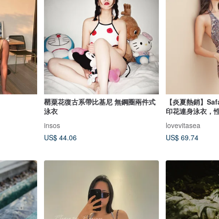
罌粟花復古系帶比基尼 無鋼圈兩件式
【炎夏熱銷】Safari
泳衣
印花連身泳衣，
insos
lovevitasea
US$ 44.06
US$ 69.74