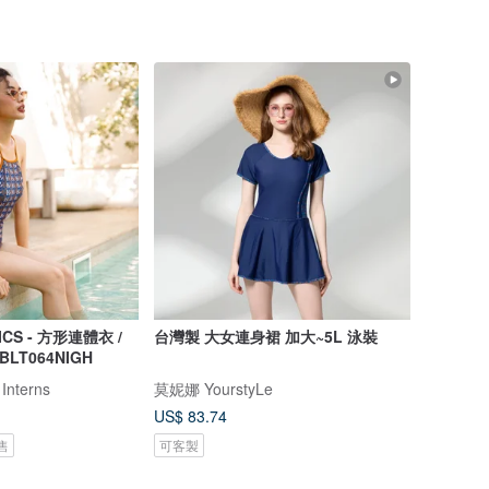
ICS - 方形連體衣 /
台灣製 大女連身裙 加大~5L 泳裝
 BLT064NIGH
 Interns
莫妮娜 YourstyLe
US$ 83.74
售
可客製