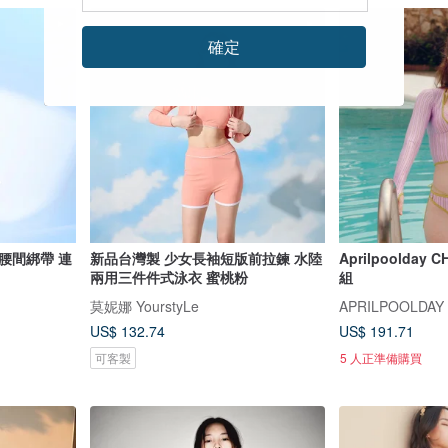
確定
腰間綁帶 連
新品台灣製 少女長袖短版前拉鍊 水陸
Aprilpoolda
兩用三件件式泳衣 蜜桃粉
組
莫妮娜 YourstyLe
APRILPOOLDAY
US$ 132.74
US$ 191.71
可客製
5 人正準備購買