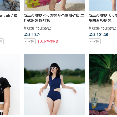
uit / 綠
新品台灣製 少女灰黑配色削肩短版 二
新品台灣製 大女
件式泳裝 設計款
身四角泳裝 黑
莫妮娜 YourstyLe
莫妮娜 YourstyLe
US$ 83.74
US$ 101.56
售
可客製
8 人正準備購買
可客製