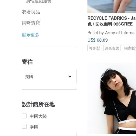
男性運動服飾
衣著良品
RECYCLE FABRICS - Jaw s
媽咪寶寶
色 / 回收面料 026GREE
Bullet by Army of Interns
顯示更多
US$ 68.09
可客製
綠色友善
獨家販
寄往
美國
設計館所在地
中國大陸
泰國