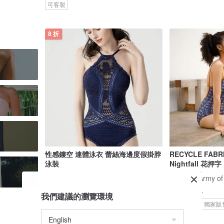
可客製
8 折
性感鏤空 連體泳衣 蕾絲海邊度假掛脖
RECYCLE FABR
泳裝
Nightfall 花押字
valtos
Bullet by Army of
US$ 76.34
US$ 55.79
US$ 69.73
我們建議的瀏覽環境
綠色友善
獨家販