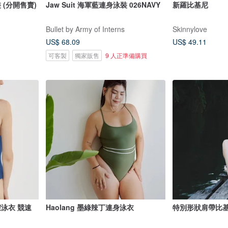
泳裝 (分開售賣)
Jaw Suit 海軍藍連身泳裝 026NAVY
新羅比基尼
Bullet by Army of Interns
Skinnylove
US$ 68.09
US$ 49.11
可客製
獨家販售
9 人正準備購買
假泳衣 競速
Haolang 墨綠辣丁連身泳衣
特別形狀肩帶比基尼