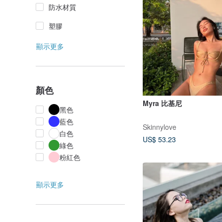
防水材質
塑膠
顯示更多
顏色
Myra 比基尼
黑色
藍色
Skinnylove
白色
US$ 53.23
綠色
粉紅色
顯示更多