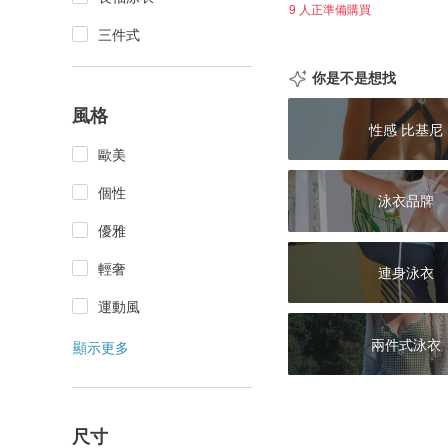
9 人正準備購買
三件式
你是不是想找
風格
性感 比基尼
歐美
個性
泳衣品牌
優雅
輕奢
連身泳衣
運動風
兩件式泳衣
顯示更多
尺寸