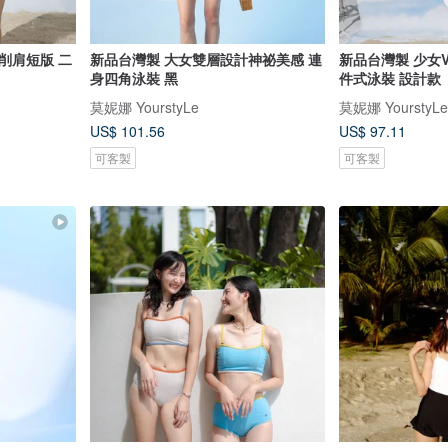
削肩短版 二
新品台灣製 大女雙層設計神祕美感 連
新品台灣製 少女
身四角泳裝 黑
件式泳裝 設計款
莫妮娜 YourstyLe
莫妮娜 YourstyLe
US$ 101.56
US$ 97.11
可客製
可客製