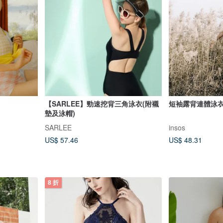
【SARLEE】勁速挖背三角泳衣(附襯
短袖露背連體泳衣
墊及泳帽)
SARLEE
insos
US$ 57.46
US$ 48.31
8 折