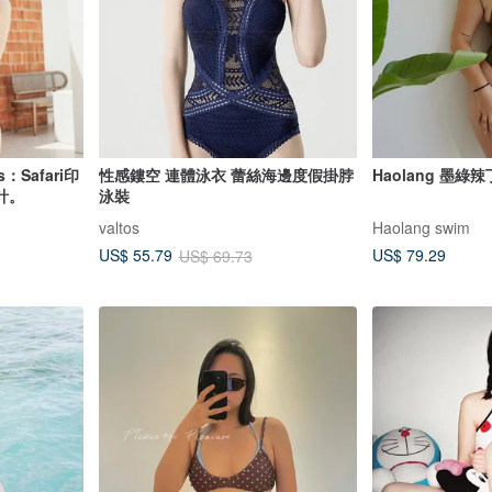
s：Safari印
性感鏤空 連體泳衣 蕾絲海邊度假掛脖
Haolang 墨綠
計。
泳裝
valtos
Haolang swim
US$ 79.29
US$ 55.79
US$ 69.73