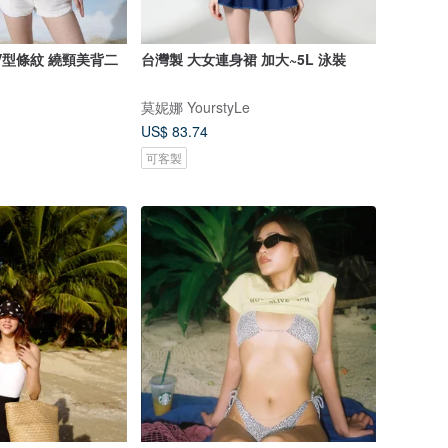
V型條紋 繞頸美背二
台灣製 大女連身裙 加大~5L 泳裝
莫妮娜 YourstyLe
US$ 83.74
可客製