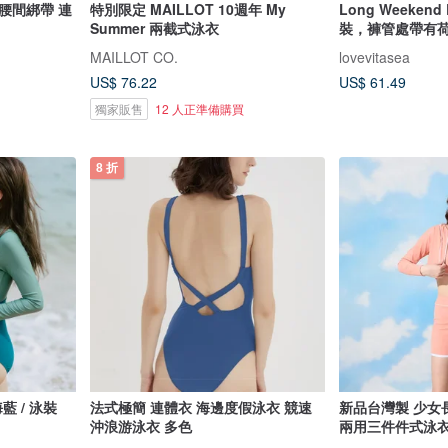
腰間綁帶 連
特別限定 MAILLOT 10週年 My
Long Weeken
Summer 兩截式泳衣
裝，褲管處帶有
MAILLOT CO.
lovevitasea
US$ 76.22
US$ 61.49
獨家販售
12 人正準備購買
8 折
海藍 / 泳裝
法式極簡 連體衣 海邊度假泳衣 競速
新品台灣製 少女
沖浪游泳衣 多色
兩用三件件式泳衣