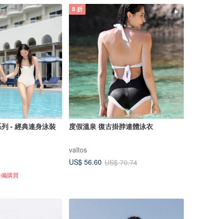
8 折
週年系列 - 經典連身泳裝
度假溫泉 復古掛脖連體泳衣
valtos
US$ 56.60
US$ 70.74
準備購買