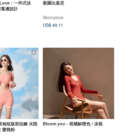
d Love：一件式泳
新羅比基尼
荷葉邊設計
Skinnylove
US$ 49.11
長袖短版前拉鍊 水陸
Bloom you - 柑橘鮮橙色 / 泳裝
 蜜桃粉