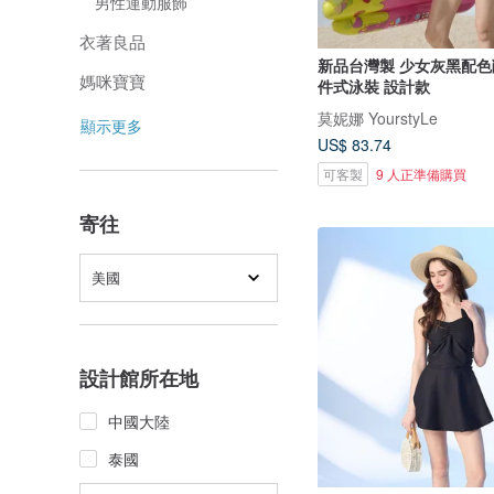
男性運動服飾
衣著良品
新品台灣製 少女灰黑配色
媽咪寶寶
件式泳裝 設計款
莫妮娜 YourstyLe
顯示更多
US$ 83.74
可客製
9 人正準備購買
寄往
美國
設計館所在地
中國大陸
泰國