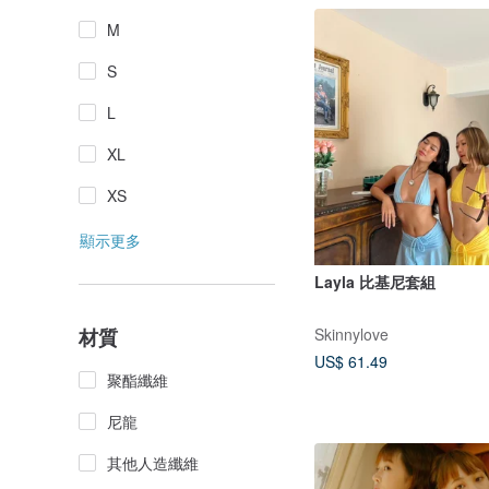
M
S
L
XL
XS
顯示更多
Layla 比基尼套組
Skinnylove
材質
US$ 61.49
聚酯纖維
尼龍
其他人造纖維