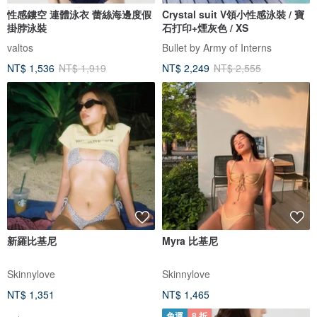
性感鏤空 連體泳衣 蕾絲海邊度假
Crystal suit V領小性感泳裝 / 寶
掛脖泳裝
石打印+煙灰色 / XS
valtos
Bullet by Army of Interns
NT$ 1,536
NT$ 1,919
NT$ 2,249
NT$ 2,555
新羅比基尼
Myra 比基尼
Skinnylove
Skinnylove
NT$ 1,351
NT$ 1,465
免運
8 折