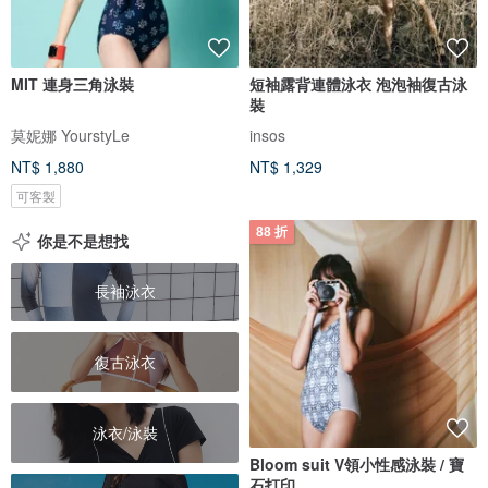
MIT 連身三角泳裝
短袖露背連體泳衣 泡泡袖復古泳
裝
莫妮娜 YourstyLe
insos
NT$ 1,880
NT$ 1,329
可客製
88 折
你是不是想找
長袖泳衣
復古泳衣
泳衣/泳裝
Bloom suit V領小性感泳裝 / 寶
石打印