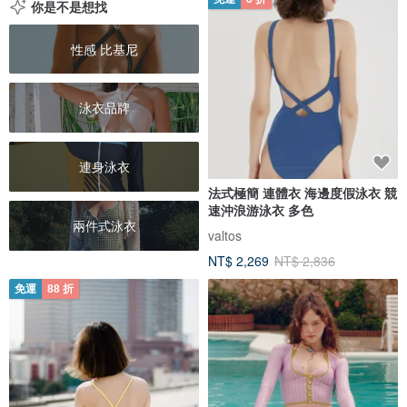
你是不是想找
性感 比基尼
泳衣品牌
連身泳衣
法式極簡 連體衣 海邊度假泳衣 競
速沖浪游泳衣 多色
兩件式泳衣
valtos
NT$ 2,269
NT$ 2,836
免運
88 折