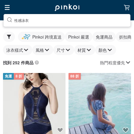
性感泳衣
Pinkoi 跨境直送
Pinkoi 嚴選
免運商品
折扣商
泳衣樣式
風格
尺寸
材質
顏色
熱門程度優先
找到 252 件商品
免運
8 折
88 折