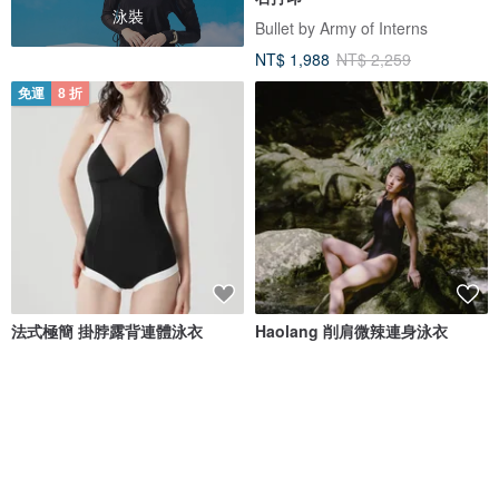
泳裝
Bullet by Army of Interns
NT$ 1,988
NT$ 2,259
免運
8 折
法式極簡 掛脖露背連體泳衣
Haolang 削肩微辣連身泳衣
valtos
Haolang swim
NT$ 1,673
NT$ 2,091
NT$ 1,580
免運
8 折
免運
88 折