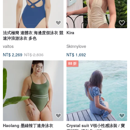
法式極簡 連體衣 海邊度假泳衣 競
Kira
速沖浪游泳衣 多色
valtos
Skinnylove
NT$ 2,269
NT$ 2,836
NT$ 1,692
88 折
Haolang 墨綠辣丁連身泳衣
Crystal suit V領小性感泳裝 / 寶