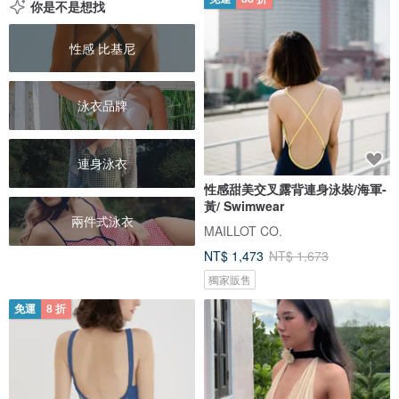
你是不是想找
性感 比基尼
泳衣品牌
連身泳衣
性感甜美交叉露背連身泳裝/海軍-
黃/ Swimwear
兩件式泳衣
MAILLOT CO.
NT$ 1,473
NT$ 1,673
獨家販售
免運
8 折