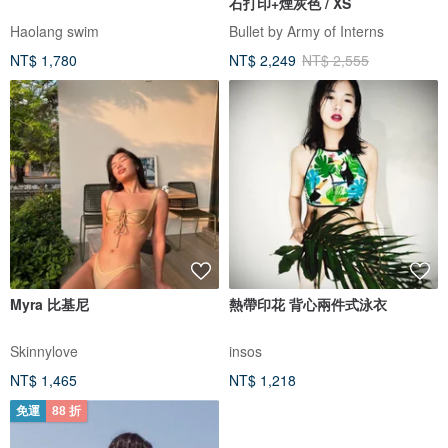
石打印+煙灰色 / XS
Haolang swim
Bullet by Army of Interns
NT$ 1,780
NT$ 2,249
NT$ 2,555
Myra 比基尼
熱帶印花 背心兩件式泳衣
Skinnylove
insos
NT$ 1,465
NT$ 1,218
免運
88 折
免運
8 折