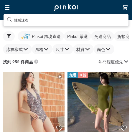
性感泳衣
Pinkoi 跨境直送
Pinkoi 嚴選
免運商品
折扣商
泳衣樣式
風格
尺寸
材質
顏色
熱門程度優先
找到 252 件商品
免運
8 折