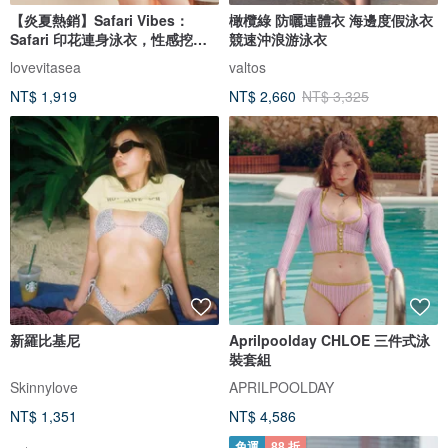
【炎夏熱銷】Safari Vibes：
橄欖綠 防曬連體衣 海邊度假泳衣
Safari 印花連身泳衣，性感挖空
競速沖浪游泳衣
設計
lovevitasea
valtos
NT$ 1,919
NT$ 2,660
NT$ 3,325
新羅比基尼
Aprilpoolday CHLOE 三件式泳
裝套組
Skinnylove
APRILPOOLDAY
NT$ 1,351
NT$ 4,586
免運
88 折