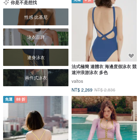
你是不是想找
性感 比基尼
泳衣品牌
連身泳衣
法式極簡 連體衣 海邊度假泳衣 競
速沖浪游泳衣 多色
兩件式泳衣
valtos
NT$ 2,269
NT$ 2,836
免運
88 折