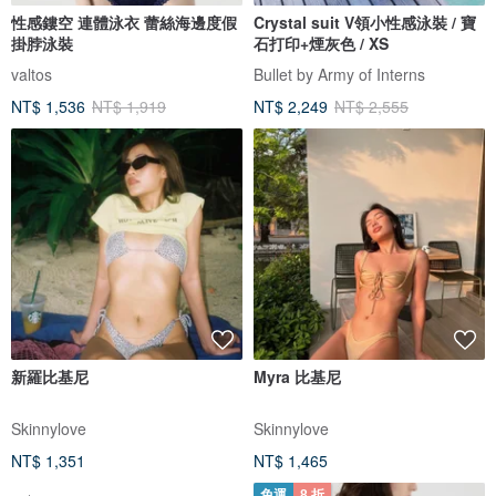
性感鏤空 連體泳衣 蕾絲海邊度假
Crystal suit V領小性感泳裝 / 寶
掛脖泳裝
石打印+煙灰色 / XS
valtos
Bullet by Army of Interns
NT$ 1,536
NT$ 1,919
NT$ 2,249
NT$ 2,555
新羅比基尼
Myra 比基尼
Skinnylove
Skinnylove
NT$ 1,351
NT$ 1,465
免運
8 折