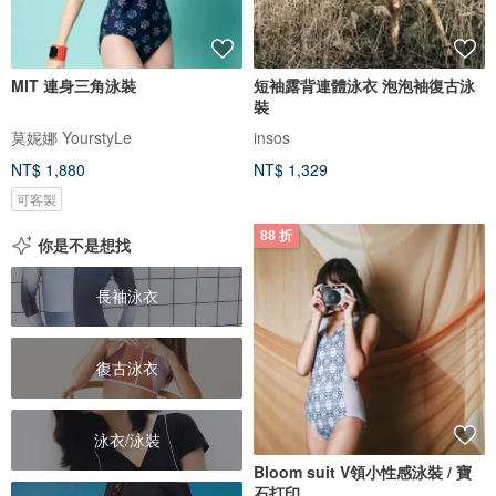
MIT 連身三角泳裝
短袖露背連體泳衣 泡泡袖復古泳
裝
莫妮娜 YourstyLe
insos
NT$ 1,880
NT$ 1,329
可客製
88 折
你是不是想找
長袖泳衣
復古泳衣
泳衣/泳裝
Bloom suit V領小性感泳裝 / 寶
石打印