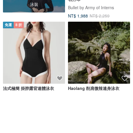
泳裝
Bullet by Army of Interns
NT$ 1,988
NT$ 2,259
免運
8 折
法式極簡 掛脖露背連體泳衣
Haolang 削肩微辣連身泳衣
valtos
Haolang swim
NT$ 1,673
NT$ 2,091
NT$ 1,580
免運
8 折
免運
88 折