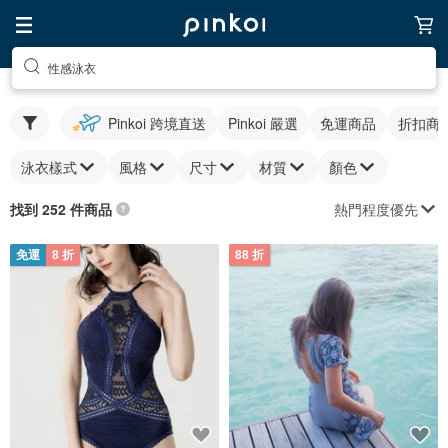
性感泳衣
Pinkoi 跨境直送
Pinkoi 嚴選
免運商品
折扣商
泳衣樣式
風格
尺寸
材質
顏色
熱門程度優先
找到 252 件商品
免運
8 折
88 折