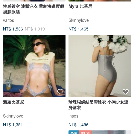
性感鏤空 連體泳衣 蕾絲海邊度假
Myra 比基尼
掛脖泳裝
valtos
Skinnylove
NT$ 1,536
NT$ 1,919
NT$ 1,465
新羅比基尼
珍珠蝴蝶結吊帶泳衣 小胸少女連
身泳衣
Skinnylove
insos
NT$ 1,351
NT$ 1,496
免運
88 折