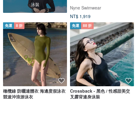
泳裝
Nyne Swimwear
NT$ 1,919
免運
8 折
免運
88 折
橄欖綠 防曬連體衣 海邊度假泳衣
Crossback - 黑色 / 性感甜美交
競速沖浪游泳衣
叉露背連身泳裝
valtos
MAILLOT CO.
NT$ 2,660
NT$ 3,325
NT$ 1,473
NT$ 1,673
獨家販售