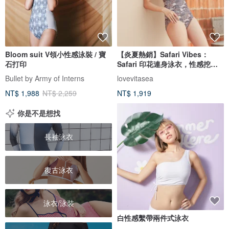
Bloom suit V領小性感泳裝 / 寶
【炎夏熱銷】Safari Vibes：
石打印
Safari 印花連身泳衣，性感挖空
設計
Bullet by Army of Interns
lovevitasea
NT$ 1,988
NT$ 2,259
NT$ 1,919
你是不是想找
長袖泳衣
復古泳衣
泳衣/泳裝
白性感繫帶兩件式泳衣