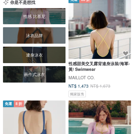
你是不是想找
性感 比基尼
泳衣品牌
連身泳衣
性感甜美交叉露背連身泳裝/海軍-
黃/ Swimwear
兩件式泳衣
MAILLOT CO.
NT$ 1,473
NT$ 1,673
獨家販售
免運
8 折