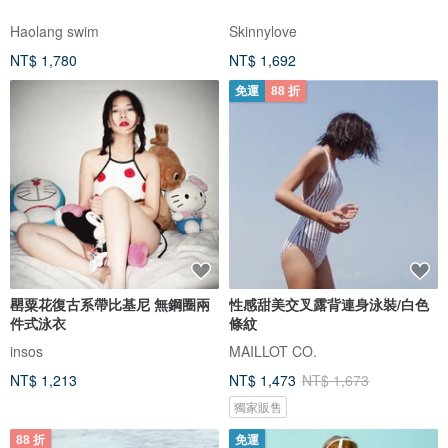
Haolang swim
Skinnylove
NT$ 1,780
NT$ 1,692
免運
88 折
罌粟花復古系帶比基尼 無鋼圈兩
性感甜美交叉露背連身泳裝/白色
件式泳衣
條紋
insos
MAILLOT CO.
NT$ 1,213
NT$ 1,473
NT$ 1,673
獨家販售
88 折
免運