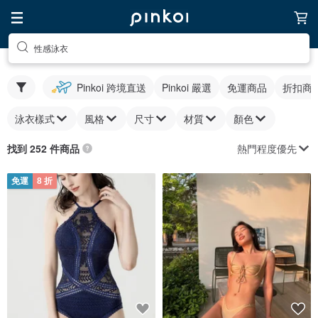
性感泳衣
Pinkoi 跨境直送
Pinkoi 嚴選
免運商品
折扣商
泳衣樣式
風格
尺寸
材質
顏色
熱門程度優先
找到 252 件商品
免運
8 折