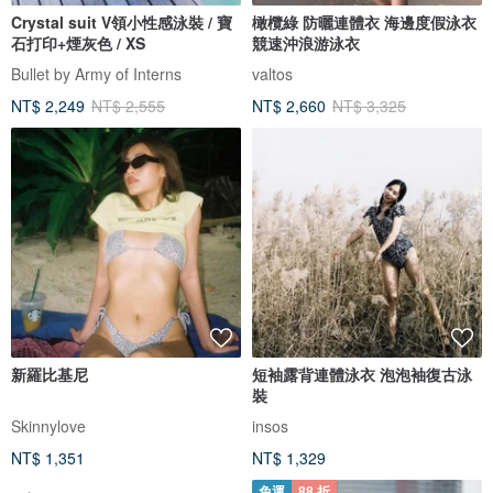
Crystal suit V領小性感泳裝 / 寶
橄欖綠 防曬連體衣 海邊度假泳衣
石打印+煙灰色 / XS
競速沖浪游泳衣
Bullet by Army of Interns
valtos
NT$ 2,249
NT$ 2,555
NT$ 2,660
NT$ 3,325
新羅比基尼
短袖露背連體泳衣 泡泡袖復古泳
裝
Skinnylove
insos
NT$ 1,351
NT$ 1,329
免運
88 折