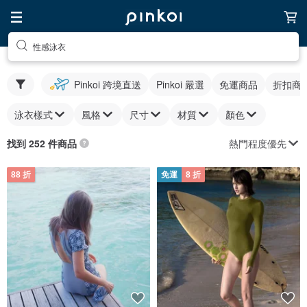
性感泳衣
Pinkoi 跨境直送
Pinkoi 嚴選
免運商品
折扣商
泳衣樣式
風格
尺寸
材質
顏色
熱門程度優先
找到 252 件商品
88 折
免運
8 折