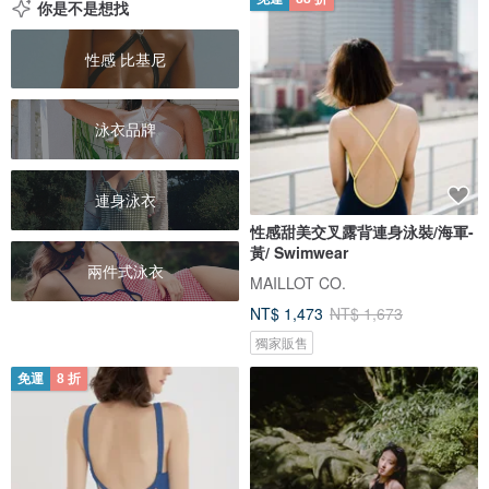
你是不是想找
性感 比基尼
泳衣品牌
連身泳衣
性感甜美交叉露背連身泳裝/海軍-
黃/ Swimwear
兩件式泳衣
MAILLOT CO.
NT$ 1,473
NT$ 1,673
獨家販售
免運
8 折