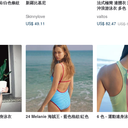
裝/白色條紋
新羅比基尼
法式極簡 連體衣
沖浪游泳衣 多色
Skinnylove
valtos
US$ 49.11
US$ 82.47
US$ 
身泳衣
24 Melanie 海賊王 - 藍色格紋/紅色
6 色 - 運動連身