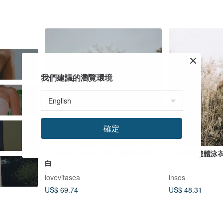
我們建議的瀏覽環境
確定
KissThe Ocean 泳裝，透明半身裙，
短袖露背連體泳衣
白
lovevitasea
insos
US$ 69.74
US$ 48.31