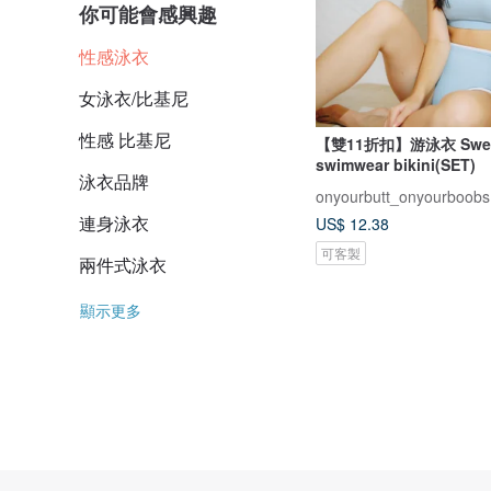
你可能會感興趣
性感泳衣
女泳衣/比基尼
性感 比基尼
【雙11折扣】游泳衣 Sweet
swimwear bikini(SET)
泳衣品牌
onyourbutt_onyourboobs
連身泳衣
US$ 12.38
可客製
兩件式泳衣
顯示更多