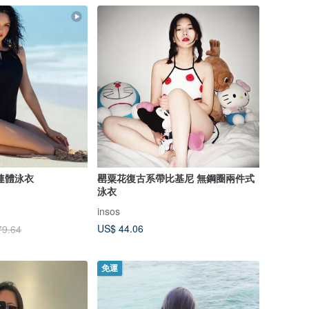
連體泳衣
罌粟花復古系帶比基尼 無鋼圈兩件式
泳衣
insos
US$ 44.06
79.64
免運