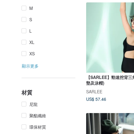
M
S
L
XL
XS
顯示更多
【SARLEE】勁速挖背三
墊及泳帽)
SARLEE
材質
US$ 57.46
尼龍
聚酯纖維
環保材質