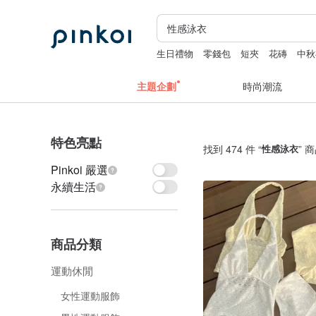
生日禮物
零錢包
短夾
花磚
中秋
主題企劃
時尚潮流
特色亮點
找到 474 件 “
性感泳衣
” 
Pinkoi 嚴選
永續生活
商品分類
運動休閒
女性運動服飾