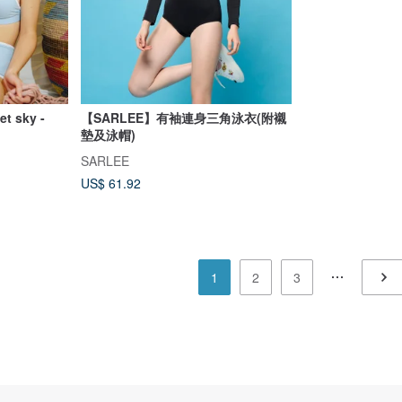
 sky -
【SARLEE】有袖連身三角泳衣(附襯
墊及泳帽)
SARLEE
US$ 61.92
1
2
3