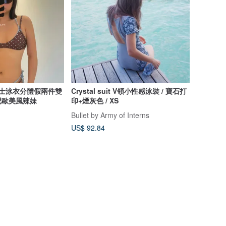
點女士泳衣分體假兩件雙
Crystal suit V領小性感泳裝 / 寶石打
尼歐美風辣妹
印+煙灰色 / XS
Bullet by Army of Interns
US$ 92.84