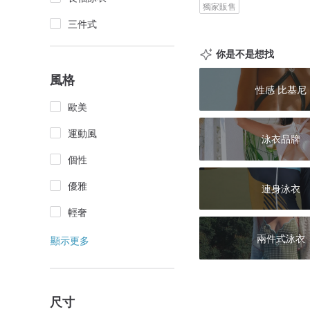
獨家販售
三件式
你是不是想找
風格
性感 比基尼
歐美
運動風
泳衣品牌
個性
優雅
連身泳衣
輕奢
兩件式泳衣
顯示更多
尺寸