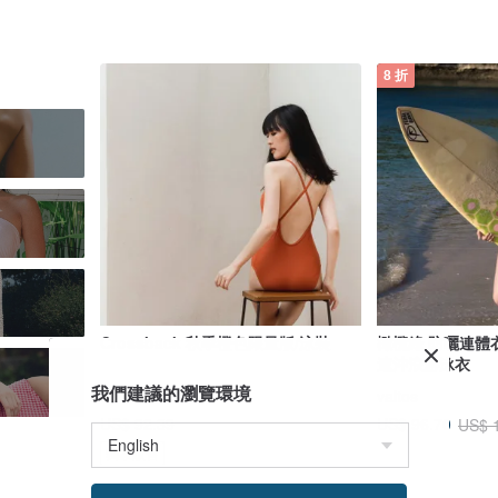
8 折
Crossback 秋季橙色限量版/泳裝
橄欖綠 防曬連體
速沖浪游泳衣
我們建議的瀏覽環境
MAILLOT CO.
valtos
US$ 92.39
US$ 96.70
US$ 
獨家販售