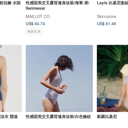
前拉鍊 水陸
性感甜美交叉露背連身泳裝/海軍-黃/
Layla 比基尼套
Swimwear
MAILLOT CO.
Skinnylove
US$ 64.74
US$ 61.49
獨家販售
假泳衣 競速
性感甜美交叉露背連身泳裝/白色條紋
新羅比基尼