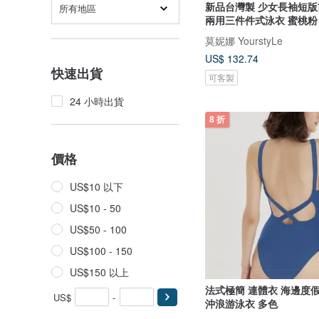
新品台灣製 少女長袖短版
所有地區
兩用三件件式泳衣 蜜桃粉
莫妮娜 YourstyLe
US$ 132.74
快速出貨
可客製
24 小時出貨
8 折
價格
US$10 以下
US$10 - 50
US$50 - 100
US$100 - 150
US$150 以上
法式極簡 連體衣 海邊度
US$
-
沖浪游泳衣 多色