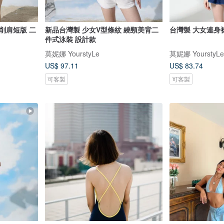
削肩短版 二
新品台灣製 少女V型條紋 繞頸美背二
台灣製 大女連身裙
件式泳裝 設計款
莫妮娜 YourstyLe
莫妮娜 YourstyLe
US$ 97.11
US$ 83.74
可客製
可客製