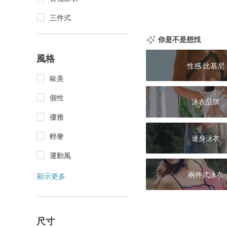
三件式
你是不是想找
風格
性感 比基尼
歐美
個性
泳衣品牌
優雅
輕奢
連身泳衣
運動風
兩件式泳衣
顯示更多
尺寸