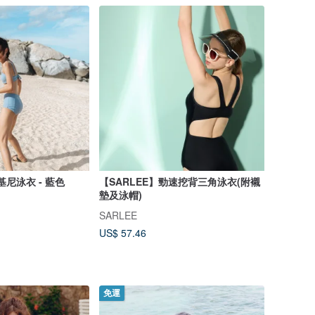
基尼泳衣 - 藍色
【SARLEE】勁速挖背三角泳衣(附襯
墊及泳帽)
SARLEE
US$ 57.46
免運