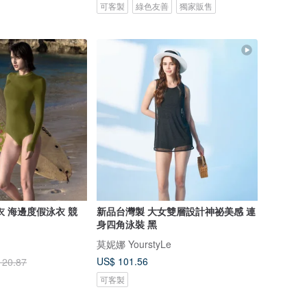
可客製
綠色友善
獨家販售
衣 海邊度假泳衣 競
新品台灣製 大女雙層設計神祕美感 連
身四角泳裝 黑
莫妮娜 YourstyLe
US$ 101.56
120.87
可客製