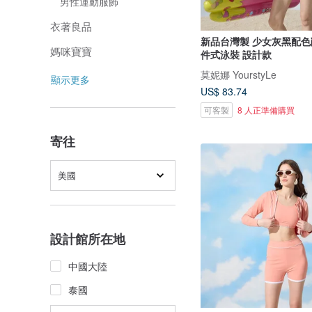
男性運動服飾
衣著良品
新品台灣製 少女灰黑配色
媽咪寶寶
件式泳裝 設計款
莫妮娜 YourstyLe
顯示更多
US$ 83.74
可客製
8 人正準備購買
寄往
美國
設計館所在地
中國大陸
泰國