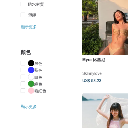
防水材質
塑膠
顯示更多
顏色
Myra 比基尼
黑色
藍色
Skinnylove
白色
US$ 53.23
綠色
粉紅色
顯示更多