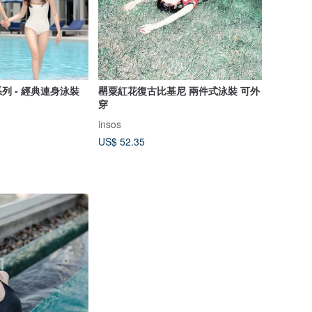
週年系列 - 經典連身泳裝
罌粟紅花復古比基尼 兩件式泳裝 可外
穿
insos
US$ 52.35