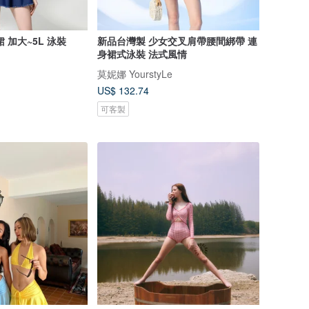
 加大~5L 泳裝
新品台灣製 少女交叉肩帶腰間綁帶 連
身裙式泳裝 法式風情
莫妮娜 YourstyLe
US$ 132.74
可客製