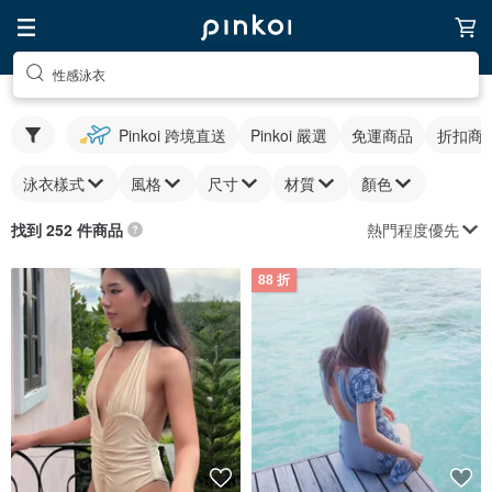
性感泳衣
Pinkoi 跨境直送
Pinkoi 嚴選
免運商品
折扣商
泳衣樣式
風格
尺寸
材質
顏色
熱門程度優先
找到 252 件商品
88 折