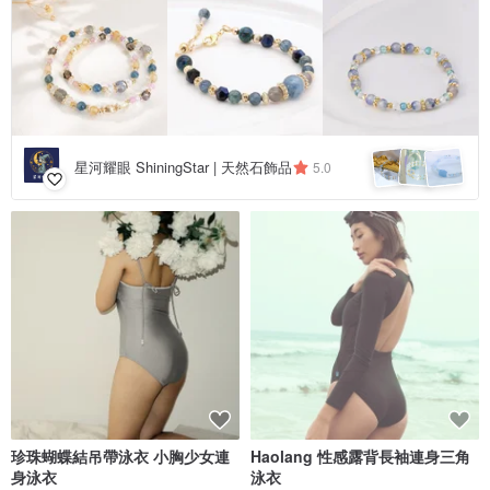
星河耀眼 ShiningStar | 天然石飾品
5.0
珍珠蝴蝶結吊帶泳衣 小胸少女連
Haolang 性感露背長袖連身三角
身泳衣
泳衣