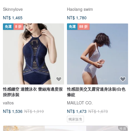
Skinnylove
Haolang swim
NT$ 1,465
NT$ 1,780
免運
8 折
免運
88 折
性感鏤空 連體泳衣 蕾絲海邊度假
性感甜美交叉露背連身泳裝/白色
掛脖泳裝
條紋
valtos
MAILLOT CO.
NT$ 1,536
NT$ 1,919
NT$ 1,473
NT$ 1,673
獨家販售
推廣