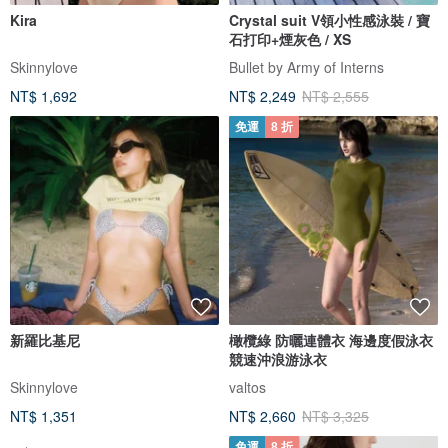
Kira
Crystal suit V領小性感泳裝 / 寶
石打印+煙灰色 / XS
Skinnylove
Bullet by Army of Interns
NT$ 1,692
NT$ 2,249
NT$ 2,555
免運
8 折
新羅比基尼
橄欖綠 防曬連體衣 海邊度假泳衣
競速沖浪游泳衣
Skinnylove
valtos
NT$ 1,351
NT$ 2,660
NT$ 3,325
免運
8 折