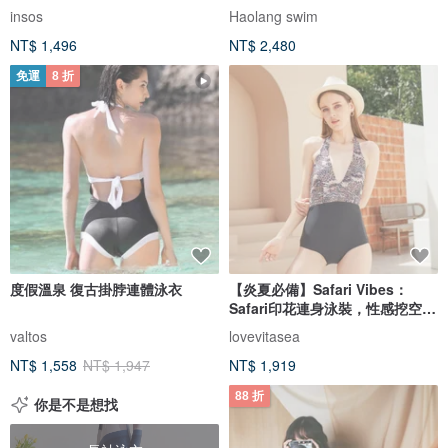
insos
Haolang swim
NT$ 1,496
NT$ 2,480
免運
8 折
度假溫泉 復古掛脖連體泳衣
【炎夏必備】Safari Vibes：
Safari印花連身泳裝，性感挖空設
計。
valtos
lovevitasea
NT$ 1,558
NT$ 1,947
NT$ 1,919
88 折
你是不是想找