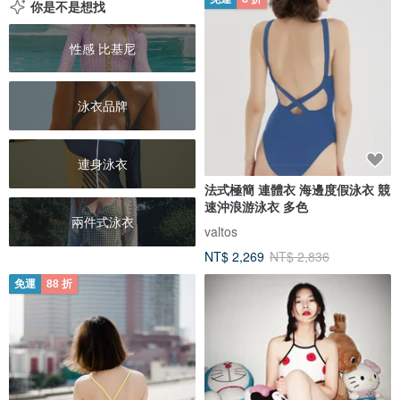
你是不是想找
性感 比基尼
泳衣品牌
連身泳衣
法式極簡 連體衣 海邊度假泳衣 競
速沖浪游泳衣 多色
兩件式泳衣
valtos
NT$ 2,269
NT$ 2,836
免運
88 折