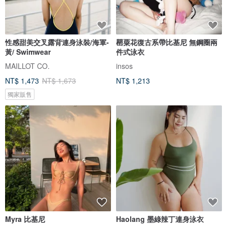
性感甜美交叉露背連身泳裝/海軍-
罌粟花復古系帶比基尼 無鋼圈兩
黃/ Swimwear
件式泳衣
MAILLOT CO.
insos
NT$ 1,473
NT$ 1,673
NT$ 1,213
獨家販售
Myra 比基尼
Haolang 墨綠辣丁連身泳衣