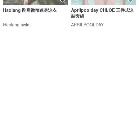
Haolang 削肩微辣連身泳衣
Aprilpoolday CHLOE 三件式泳
裝套組
Haolang swim
APRILPOOLDAY
NT$ 1,580
NT$ 4,586
免運
免運
88 折
MIT 連身三角泳裝
Crossback - 黑色 / 性感甜美交
叉露背連身泳裝
莫妮娜 YourstyLe
MAILLOT CO.
NT$ 1,880
NT$ 1,473
NT$ 1,673