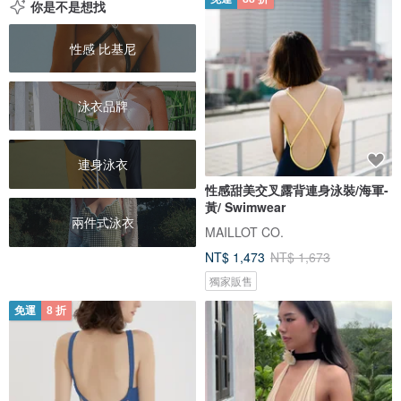
你是不是想找
性感 比基尼
泳衣品牌
連身泳衣
性感甜美交叉露背連身泳裝/海軍-
黃/ Swimwear
兩件式泳衣
MAILLOT CO.
NT$ 1,473
NT$ 1,673
獨家販售
免運
8 折