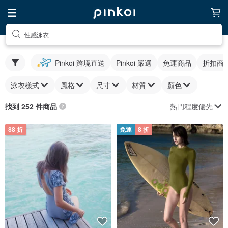
性感泳衣
Pinkoi 跨境直送
Pinkoi 嚴選
免運商品
折扣商
泳衣樣式
風格
尺寸
材質
顏色
熱門程度優先
找到 252 件商品
88 折
免運
8 折