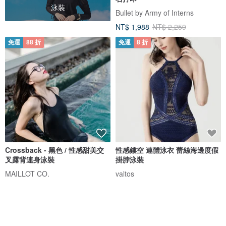
泳裝
Bullet by Army of Interns
NT$ 1,988
NT$ 2,259
免運
88 折
免運
8 折
Crossback - 黑色 / 性感甜美交
性感鏤空 連體泳衣 蕾絲海邊度假
叉露背連身泳裝
掛脖泳裝
MAILLOT CO.
valtos
NT$ 1,473
NT$ 1,673
NT$ 1,536
NT$ 1,919
獨家販售