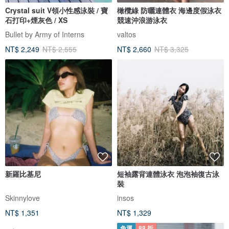
Crystal suit V領小性感泳裝 / 寶
橄欖綠 防曬連體衣 海邊度假泳衣
石打印+煙灰色 / XS
競速沖浪游泳衣
Bullet by Army of Interns
valtos
NT$ 2,249
NT$ 2,555
NT$ 2,660
NT$ 3,325
新羅比基尼
短袖露背連體泳衣 泡泡袖復古泳
裝
Skinnylove
insos
NT$ 1,351
NT$ 1,329
免運
88 折