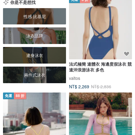
你是不是想找
性感 比基尼
泳衣品牌
連身泳衣
法式極簡 連體衣 海邊度假泳衣 競
速沖浪游泳衣 多色
兩件式泳衣
valtos
NT$ 2,269
NT$ 2,836
免運
88 折