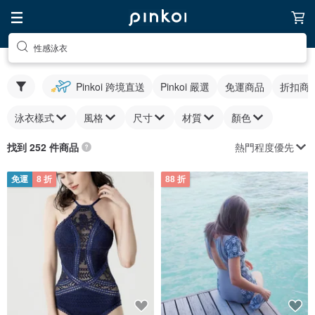
性感泳衣
Pinkoi 跨境直送
Pinkoi 嚴選
免運商品
折扣商
泳衣樣式
風格
尺寸
材質
顏色
熱門程度優先
找到 252 件商品
免運
8 折
88 折