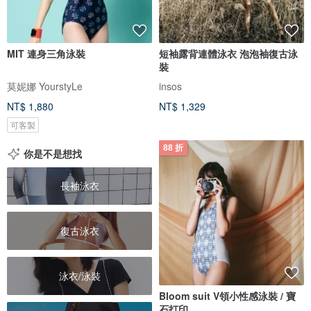
MIT 連身三角泳裝
短袖露背連體泳衣 泡泡袖復古泳
裝
莫妮娜 YourstyLe
insos
NT$ 1,880
NT$ 1,329
可客製
88 折
你是不是想找
長袖泳衣
復古泳衣
泳衣/泳裝
Bloom suit V領小性感泳裝 / 寶
石打印