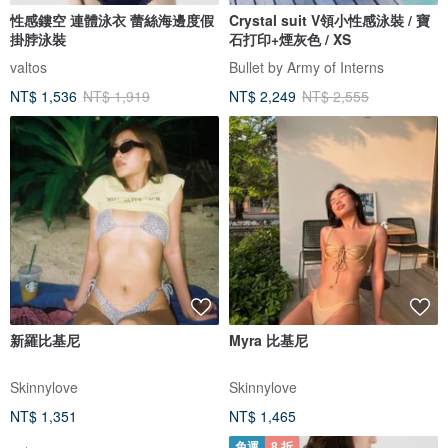
性感鏤空 連體泳衣 蕾絲海邊度假
Crystal suit V領小性感泳裝 / 寶
掛脖泳裝
石打印+煙灰色 / XS
valtos
Bullet by Army of Interns
NT$ 1,536
NT$ 1,919
NT$ 2,249
NT$ 2,555
新羅比基尼
Myra 比基尼
Skinnylove
Skinnylove
NT$ 1,351
NT$ 1,465
免運
8 折