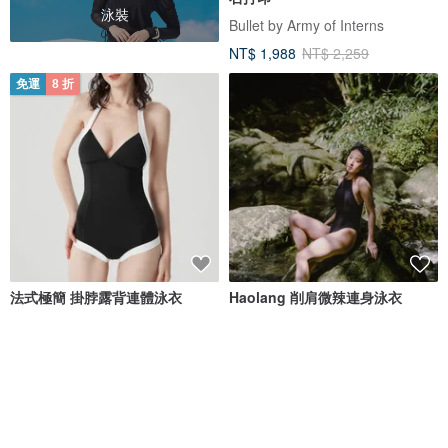
泳裝
Bullet by Army of Interns
NT$ 1,988
NT$ 2,259
免運
8 折
法式極簡 掛脖露背連體泳衣
Haolang 削肩微辣連身泳衣
valtos
Haolang swim
NT$ 1,673
NT$ 2,091
NT$ 1,580
免運
8 折
免運
88 折